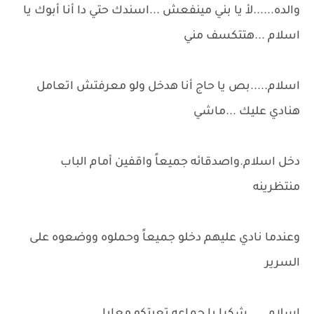
والده......لأ يا بني مينفعش ...اسندك حتي دا أنا أبوك يا
اسلام ...هتتكسف مني
اسلام.....بص يا حاج أنا هدخل ولو معرفتش اتعامل
هنادي عليك ...ماشي
دخل اسلام.واصدقائه جميعاً واقفين أمام الباب
منتظرينه
وعندما نادي عليهم دخلو جميعاً وحملوه ووضعوه على
السرير