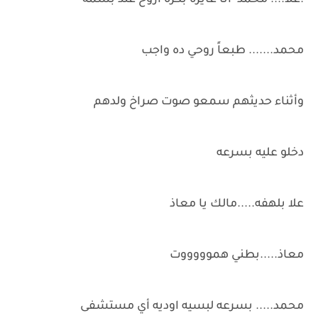
.علا.... محمد أنا عايزة بكره أروح عند بسمه
محمد....... طبعاً روحي ده واجب
وأثناء حديثهم سمعو صوت صراخ ولدهم
دخلو عليه بسرعه
علا بلهفه.....مالك يا معاذ
معاذ.....بطني هموووووت
محمد..... بسرعه لبسيه اوديه أي مستشفى