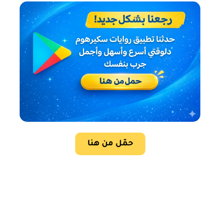
حمّل من هنا