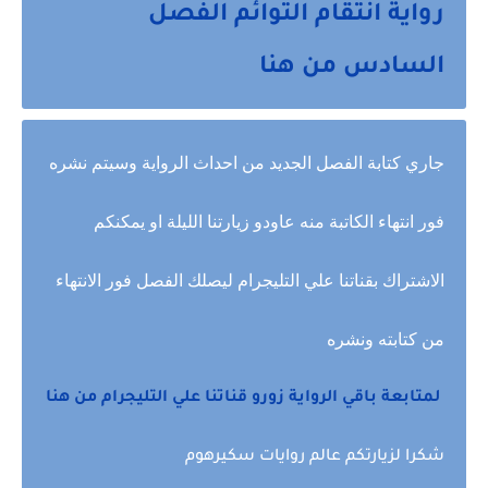
رواية انتقام التوائم الفصل
السادس من هنا
جاري كتابة الفصل الجديد من احداث الرواية وسيتم نشره
فور انتهاء الكاتبة منه عاودو زيارتنا الليلة او يمكنكم
الاشتراك بقناتنا علي التليجرام ليصلك الفصل فور الانتهاء
من كتابته ونشره
لمتابعة باقي الرواية زورو قناتنا علي التليجرام من هنا
شكرا لزيارتكم عالم روايات سكيرهوم