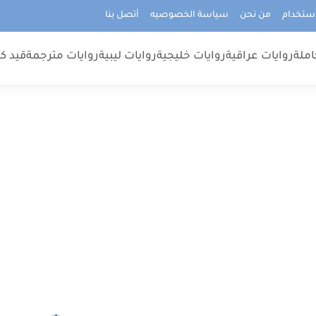
استخدام
من نحن
سياسة الخصوصيه
أتصل بنا
املة
روايات عراقية
روايات خليجية
روايات ليبية
روايات مترجمة
قيد كت