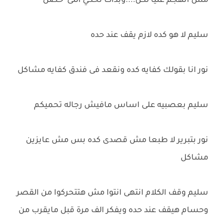
مش اتهجم عليا لكن....وبدأت تحكي اللى حصل
سليم لا هو كده لازم يقف عند حده
نور انا بقولك كفايه كده ونقعد فى فندق كفايه مشاكل
سليم بعصبيه على اساس مافيش رجاله تحميكم
نور بتبرير لا طبعا مش قصدى كده بس مش عايزين
مشاكل
سليم وقف الكلام انتهى انتوا مش هتتحركوا من القصر
وحسام هيقف عند حده ويفكر الف مرة قبل مايقرب من