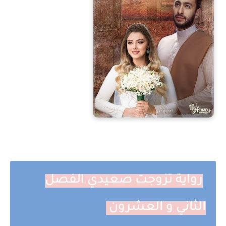
رواية تزوجت صعيدي الفصل
الثاني و العشرون