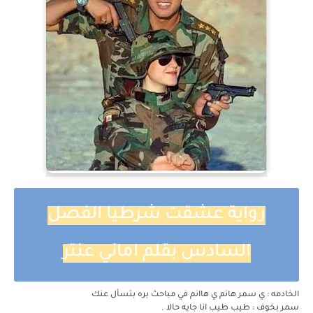
رواية عشقت شرطيا الفصل
السادس بقلم اماني عنتر
الخادمه : ي سمر هانم ي هاانم في مباحث بره بتسأل عنك
سمر بخوف : طيب طيب انا جايه حالا .