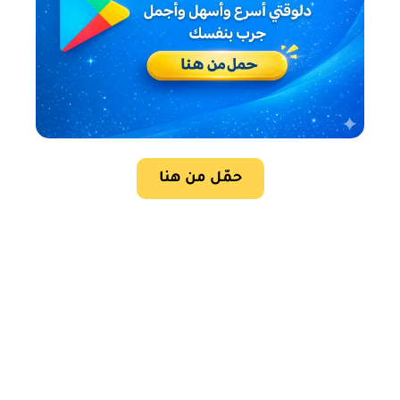
حمّل من هنا