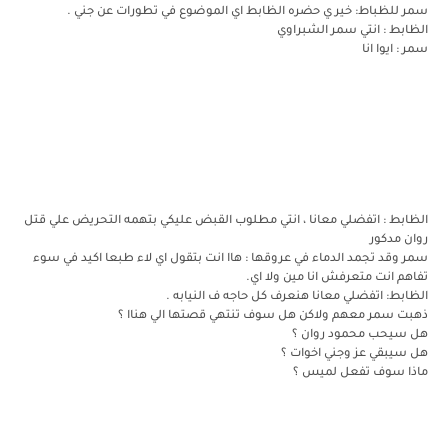
سمر للظباط: خير ي حضره الظابط اي الموضوع في تطورات عن جني .
الظابط : انتي سمر الشبراوي
سمر : ايوا انا
الظابط : اتفضلي معانا ، انتي مطلوب القبض عليكي بتهمه التحريض علي قتل
روان مدكور
سمر وقد تجمد الدماء في عروقها : هاا انت بتقول اي لاء طبعا اكيد في سوء
تفاهم انت متعرفش انا مين ولا اي.
الظابط: اتفضلي معانا هنعرف كل حاجه ف النيابه .
ذهبت سمر معهم ولاكن هل سوف تنتهي قصتها الي هناا ؟
هل سيحب محمود روان ؟
هل سيبقي عز وجني اخوات ؟
ماذا سوف تفعل لميس ؟