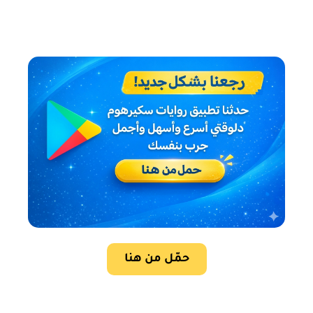
حمّل من هنا