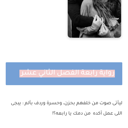
رواية رابعة الفصل الثاني عشر
ليأتى صوت من خلفهم بحزن، وحسرة وردف بألم : يبجى
اللى عمل أكده من دمك يا رابعه؟!