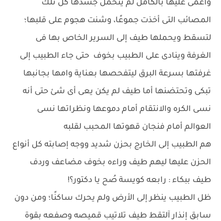
وأغمى عليها بالكامل لم يتحمل جسدها كل تلك
المصائب التى أخذت جموعًا، وشنت هجوم على قلبها؛
لتسقط ويحملها طيف إلى السرير الخاص بها فى
الغرفة وينادى على الطبيب بخوف حتى جاء الطبيب إلى
غرفتها بسرعة البرق ليتفحصها بعناية وامها بجانبها
تبكى وتحتضنها أما طيف لم يكن يعى أى شئ حتى أنه
نسى الكره والانتقام أمام دموعها ونظراتها نسى
العوالم أمام فنجان قهوتها المحبب لقلبه
هم الطبيب إلى الخارج بحزن شديد ووجه إصابته كل أنواع
الحزن عليها ليهم طيف وراءه بخوف مضاعف وردف
طيف ببكاء : رابعه كويسة صُح يا دكتور؟!
ظل الطبيب ينظر إلى الأرض ولم يحرك ساكنًا؛ ومن دون
سابق إنذار آلتقط طيف تلاتيب قميصه وصفعه بقوة