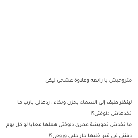
متروحيش يا رابعه وغلاوة عشجى ليكى
لينظر طيف إلى السماء بحزن وبكاء : ردهالى يارب ما
تخدهاش دلوقتى؟!
ما تخدش تحويشة عمرى دلوقتى هملها معايا لو كل يوم
دفنتى فى قبر، خليها جار جلبى وروحى؟!