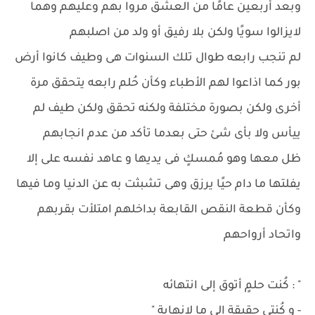
وبعد أربعين عامًا من العشق مروا بهم وعليهم وهما
لايزالوا سويًا ولكن بلا رفيق أو ولد من اصلبهم
لم تنجب رابعه طوال تلك السنوات هى وطيف كانوا أرض
بور كما اذاعوا لهم الأطباء وكأن حُلم رابعه يتحقق مرة
أخرى ولكن بصورة مختلفة ولكنه تحقق ولكن طيف لم
ييأس ولا بأى شئ حتى بعدما تأكد من عدم انجابهم
ظل معها وهو مُمسكٍ فى يديها و عاهد نفسه على إلا
يفلتها ما دام حيًا يرزق وهى تشبثت به عن الدنيا وما فيها
وكأن قطعة النقص القابعة بداخلهم امتلأت بقربهم
واتحاد أرواحهم
" : كُنت حلمٍ أتوق إلى انتهائه
- و كُنتى حقيقة إلى ما لانهاية "