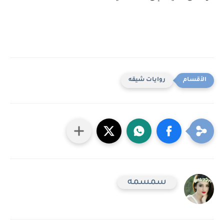
روايات شيقه
سمسمه