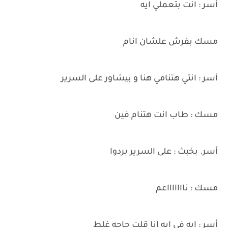
أسر : انت بتعملي ايه
مسك بفرش علشان انام
أسر : انتي هتنامي هنا و بيشاور على السرير
مسك : طاب انت هتنام فين
أسر. بخبث : على السرير بردوا
مسك : ناااااااعم
أسر : ايه في ايه انا قلت حاجه غلط