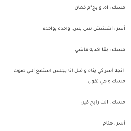
مسك : اه. و بج*م كمان
أسر : اششش بس بس. واحده بواحده
مسك : بقا اكديه ماشي
اتجه أسر كي ينام و قبل انا يجلس استمع اللي صوت
مسك و هي تقول
مسك : انت رايح فين
أسر : هنام