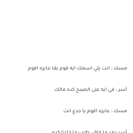
مسك : انت يلي اسمك ايه قوم بقا عايزه اقوم
أسر : في ايه على الصبح كده مالك
مسك : عايزه اقوم يا جدع انت
أسر بعد ما فاق : طيب ما خلينا كده