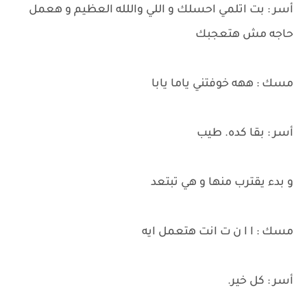
أسر : بت اتلمي احسلك و اللي واللله العظيم و هعمل
حاجه مش هتعجبك
مسك : ههه خوفتني ياما يابا
أسر : بقا كده. طيب
و بدء يقترب منها و هي تبتعد
مسك : ا ا ن ت انت هتعمل ايه
أسر : كل خير.