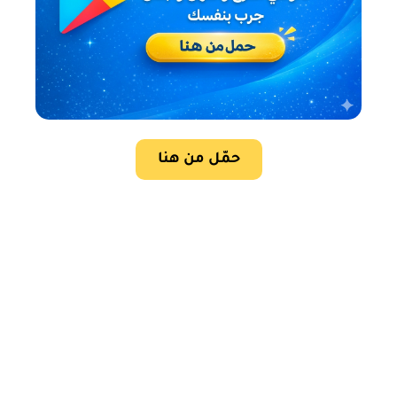
حمّل من هنا