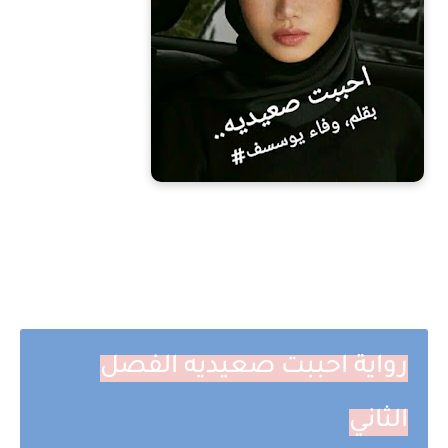
رواية احببت صعيديه الفصل
الثاني