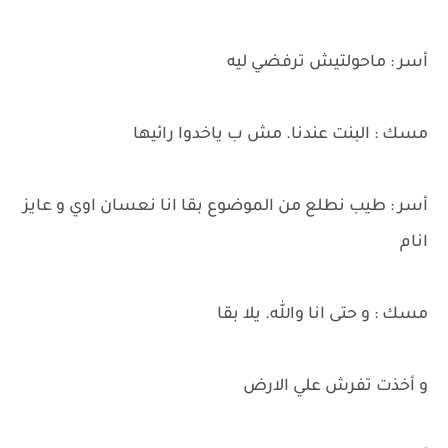
أسر : ماحولتيش ترفضي ليه
مسك : البنت عندنا. مش ب ياخدوا رائيها
أسر : طيب نطلع من الموضوع بقا انا نعسان اوي و عايز
انام
مسك : و حتى انا والله. يلا بقا
و أخذت تفرش علي الارض