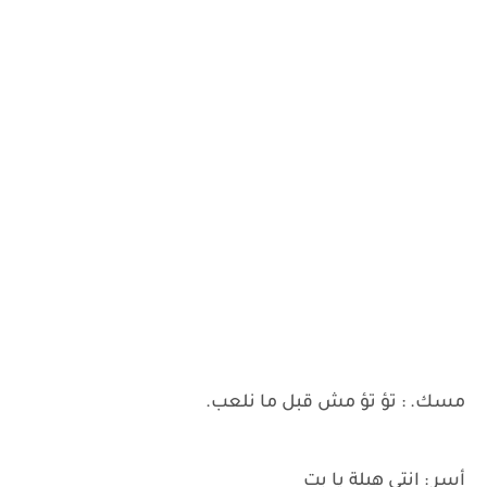
مسك. : تؤ تؤ مش قبل ما نلعب.
أسر : انتي هبلة يا بت