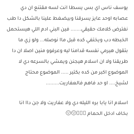
يوسف ناس اي بس يسطا انت لسه مقتنع ان دي
عصابه اوحد عايز يسرقنا وبيضغط علينا بالشكل دا طب
نفترض كلامك حقيقي....... فين البني ادم اللي هيستحمل
الخبطه دب ويختفي كده قبل ماا نوصله... ولو زي ما
بتقول هيرمي نفسه قدامنا ليه وعرفوو منين اصلا ان دا
طريقنا ولا ان اسلام هيجنن ويمشي بالسرعه دي لا
الموضوع اكبر من كده بكتير ..... الموضوع محتاج
لشيخ.... او حد فاهم فالعفاريت.........
اسلام انا يابا بره الليله دي ولا عفاريت ولا جن داا انا
بخاف ادخل الحمام 🙆🏻‍♂️😔😔