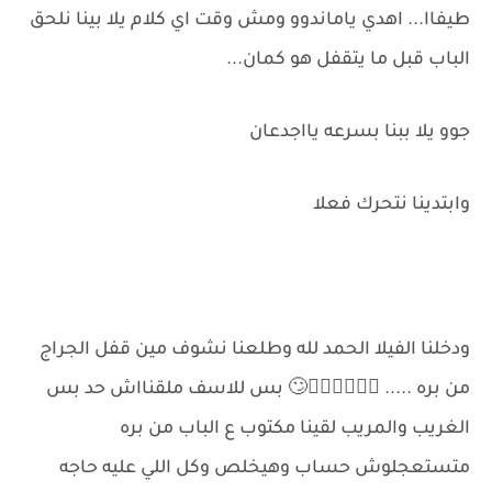
طيفاا... اهدي ياماندوو ومش وقت اي كلام يلا بينا نلحق
الباب قبل ما يتقفل هو كمان...
جوو يلا ببنا بسرعه يااجدعان
وابتدينا نتحرك فعلا
ودخلنا الفيلا الحمد لله وطلعنا نشوف مين قفل الجراج
من بره ..... 🙆🏻‍♂️🙆🏻‍♂️🙄 بس للاسف ملقنااش حد بس
الغريب والمريب لقينا مكتوب ع الباب من بره
متستعجلوش حساب وهيخلص وكل اللي عليه حاجه