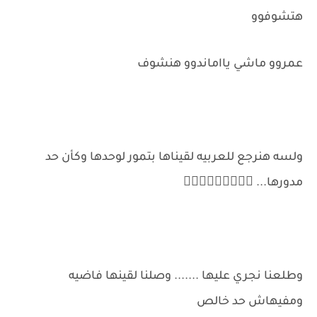
هتشوفوو
عمروو ماشي يااماندوو هنشوف
ولسه هنرجع للعربيه لقيناها بتمور لوحدها وكأن حد
مدورها... 🙆🏻‍♂️🙆🏻‍♂️🙆🏻‍♂️
وطلعنا نجري عليها ....... وصلنا لقينها فاضيه
ومفيهاش حد خالص