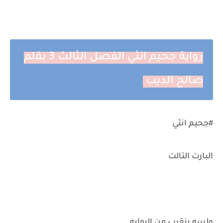
رواية جحيم انثي الفصل الثالث 3 بقلم
صالح الديب
#جحيم انثي
البارت التالت
ولسه بنقرب من البوابه