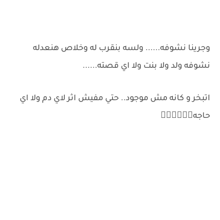
وجرينا نشوفه...... ولسه بنقرب له وخلاص هنعدله
نشوفه ولد ولا بنت ولا اي قصته......
اتبخر و كانه مش موجود.. حتي مفيش اثر لاي دم ولا اي
حاجه🙆🏻‍♂️🙆🏻‍♂️