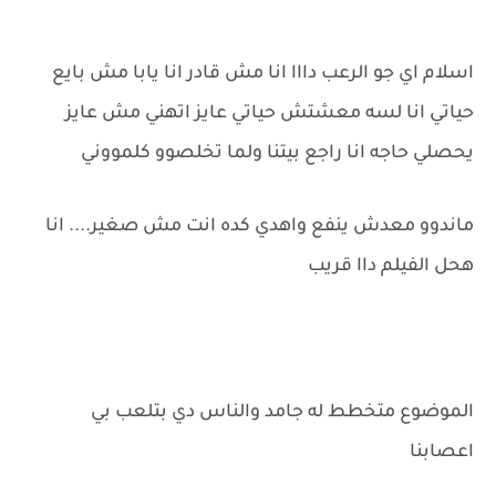
اسلام اي جو الرعب دااا انا مش قادر انا يابا مش بايع
حياتي انا لسه معشتش حياتي عايز اتهني مش عايز
يحصلي حاجه انا راجع بيتنا ولما تخلصوو كلمووني
ماندوو معدش ينفع واهدي كده انت مش صغير.... انا
هحل الفيلم داا قريب
الموضوع متخطط له جامد والناس دي بتلعب بي
اعصابنا