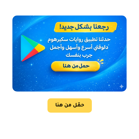
حمّل من هنا