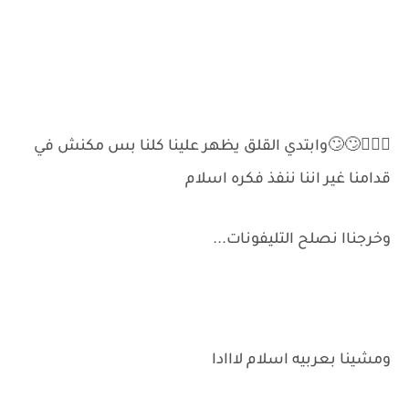
🙆🏻‍♂️🙄🙄وابتدي القلق يظهر علينا كلنا بس مكنش في
قدامنا غير اننا ننفذ فكره اسلام
وخرجناا نصلح التليفونات...
ومشينا بعربيه اسلام لااادا