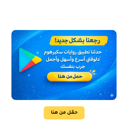
حمّل من هنا