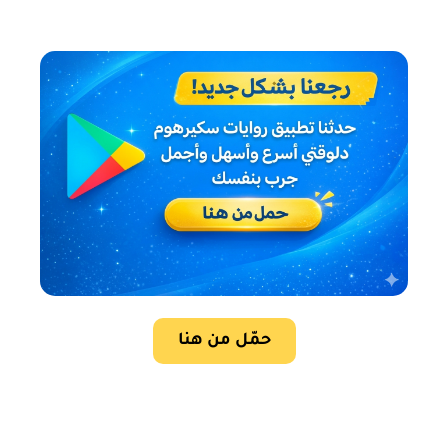
حمّل من هنا