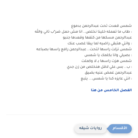
شمس قعدت تحت عبدالرحمن بدموع
: طاب ما تعمله خلينا نخلص.. انا مش حمل ضر*ب تاني والله
عبدالرحمن مسكها من كتفها وقعدها جنبو
: وانتي هتبقي راضيه لما يبقا غصب عنك
شمس نزلت راسها لتحت.. عبدالرحمن رافع راسها بصباعه
: بصيلي وانا بكلمك يا شمس
شمس هزت راسها بـ لا وكملت
: ب.. بس علي لاقل هنخلص من زن جدي
عبدالرحمن غمض عنيه بضيق
: انتي عايزه كدا يا شمس... يتبع
الفصل الخامس من هنا
روايات شيقه