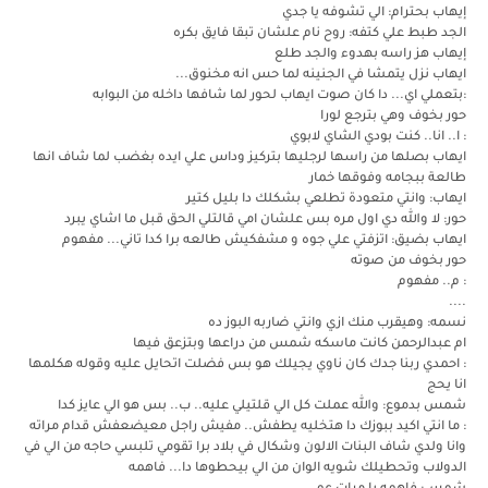
إيهاب بحترام: الي تشوفه يا جدي
الجد طبط علي كتفه: روح نام علشان تبقا فايق بكره
إيهاب هز راسه بهدوء والجد طلع
ايهاب نزل يتمشا في الجنينه لما حس انه مخنوق...
:بتعملي اي... دا كان صوت ايهاب لحور لما شافها داخله من البوابه
حور بخوف وهي بترجع لورا
: ا.. انا.. كنت بودي الشاي لابوي
ايهاب بصلها من راسها لرجليها بتركيز وداس علي ايده بغضب لما شاف انها
طالعة ببجامه وفوقها خمار
ايهاب: وانتي متعودة تطلعي بشكلك دا بليل كتير
حور: لا والله دي اول مره بس علشان امي قالتلي الحق قبل ما اشاي يبرد
ايهاب بضيق: اتزفتي علي جوه و مشفكيش طالعه برا كدا تاني... مفهوم
حور بخوف من صوته
: م.. مفهوم
....
نسمه: وهيقرب منك ازي وانتي ضاربه البوز ده
ام عبدالرحمن كانت ماسكه شمس من دراعها وبتزعق فيها
: احمدي ربنا جدك كان ناوي يجيلك هو بس فضلت اتحايل عليه وقوله هكلمها
انا يحج
شمس بدموع: والله عملت كل الي قلتيلي عليه.. ب.. بس هو الي عايز كدا
: ما انتي اكيد ببوزك دا هتخليه يطفش.. مفيش راجل معيضعفش قدام مراته
وانا ولدي شاف البنات الالون وشكال في بلاد برا تقومي تلبسي حاجه من الي في
الدولاب وتحطيلك شويه الوان من الي بيحطوها دا... فاهمه