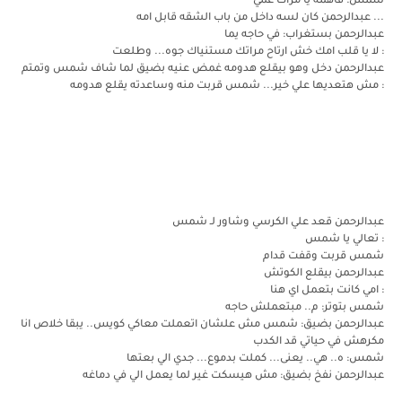
شمس: فاهمه يا مرات عمي
... عبدالرحمن كان لسه داخل من باب الشقه قابل امه
عبدالرحمن بستغراب: في حاجه يما
: لا يا قلب امك خش ارتاح مراتك مستنياك جوه... وطلعت
عبدالرحمن دخل وهو بيقلع هدومه غمض عنيه بضيق لما شاف شمس وتمتم
: مش هتعديها علي خير... شمس قربت منه وساعدته يقلع هدومه
عبدالرحمن قعد علي الكرسي وشاور لـ شمس
: تعالي يا شمس
شمس قربت وقفت قدام
عبدالرحمن بيقلع الكوتش
: امي كانت بتعمل اي هنا
شمس بتوتر: م.. مبتعملش حاجه
عبدالرحمن بضيق: شمس مش علشان اتعملت معاكي كويس.. يبقا خلاص انا
مكرهش في حياتي قد الكدب
شمس: ه.. هي.. يعنى... كملت بدموع... جدي الي بعتها
عبدالرحمن نفخ بضيق: مش هيسكت غير لما يعمل الي في دماغه