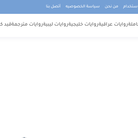
استخدام
من نحن
سياسة الخصوصيه
أتصل بنا
املة
روايات عراقية
روايات خليجية
روايات ليبية
روايات مترجمة
قيد كت