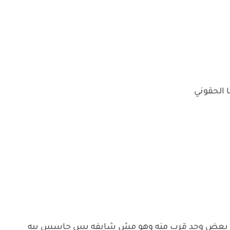
ا الحقوني
به بعض وحد قرب منه وهو مش شايفه بس حاسس بيه