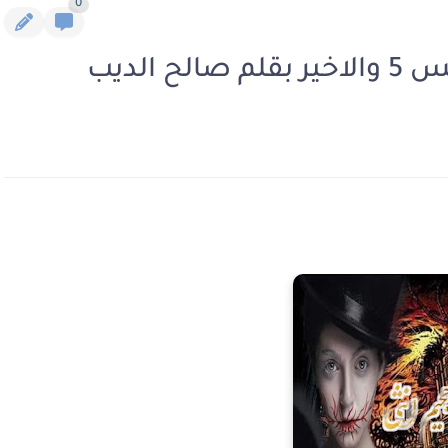
0
 الديب