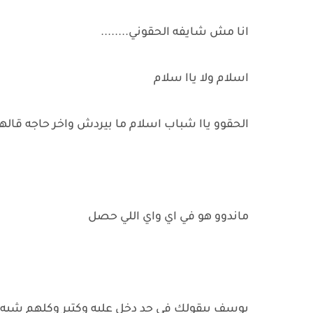
انا مش شايفه الحقوني........
اسلام ولا ياا سلام
الحقوو ياا شباب اسلام ما بيردش واخر حاجه قاله
ماندوو هو في اي واي اللي حصل
يوسف بيقولك في حد دخل عليه وكتير وكلهم ش