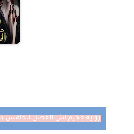
رواية جحيم انثي الفصل الخامس 5 بقلم صالح الديب