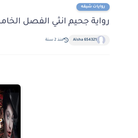
روايات شيقه
رواية جحيم انثي الفصل الخامس 5 والاخير بقلم صالح
Aisha 654321
منذ 2 سنة