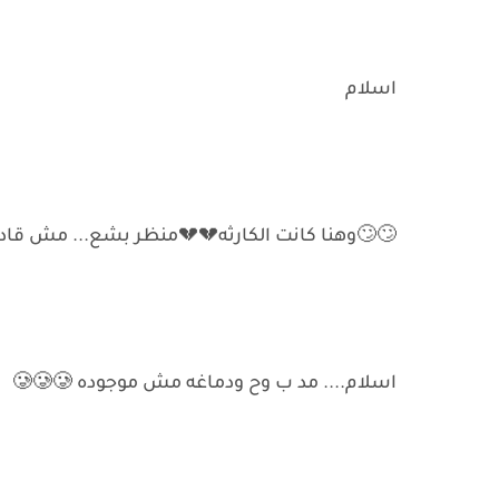
اسلام
🙄🙄وهنا كانت الكارثه💔💔منظر بشع... مش قادر
اسلام.... مد ب وح ودماغه مش موجوده 🥲🥲🥲