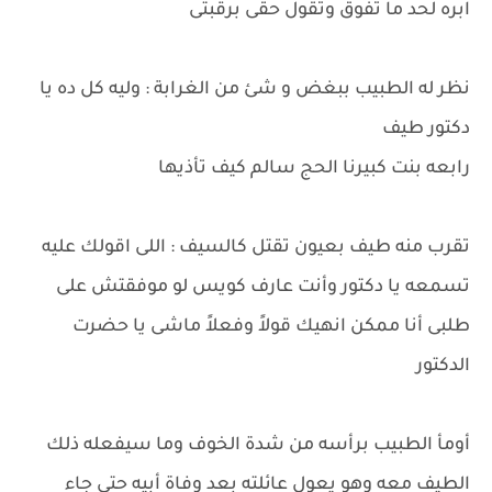
ابره لحد ما تفوق وتقول حقى برقبتى
نظر له الطبيب ببغض و شئ من الغرابة : وليه كل ده يا
دكتور طيف
رابعه بنت كبيرنا الحج سالم كيف تأذيها
تقرب منه طيف بعيون تقتل كالسيف : اللى اقولك عليه
تسمعه يا دكتور وأنت عارف كويس لو موفقتش على
طلبى أنا ممكن انهيك قولاً وفعلاً ماشى يا حضرت
الدكتور
أومأ الطبيب برأسه من شدة الخوف وما سيفعله ذلك
الطيف معه وهو يعول عائلته بعد وفاة أبيه حتى جاء