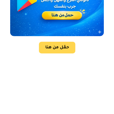
حمّل من هنا