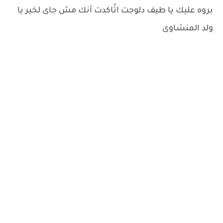
بروه عليك يا طيف دلوجت اتُاكدت أنك مش جاى لخير يا
ولد المنشاوى