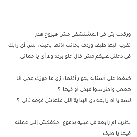
ورقدت بتى فى المشتشفى مش هيروح هدر
تقرب إليها طيف وردف بجانب أذنها بخبث : بس أى رأيك
فى دخلتى عليكم مش فال حلو برده ولا أى يا حماتى
ضغط على أسنانه بجوار أذنها : زى ما جوزك عمل أنا
هعمل واكتر سوا فيكى أو فيها !؟
لسه يا ام رابعه دى البداية اللى ملهاش قومه تانى !؟
نظرت ام رابعه فى عينيه بدموع : مكفكش إللى عملته
فيها يا طيف