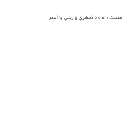
مسك : اه ه ه ضهري و رجلي يا أسر