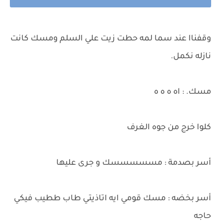
وقفناا عند سما لمه حطت زيت علي السلم ومسك كانت
نازله نكمل.
مسك. : اه ه ه ه
كلوا خرج من جوه الغرف
أسر بصدمة : مسسسسسك و جرى عليها
أسر بخضه : مسك قومي ايه اتاذيتي طاب ططيب فيكي
حاجه