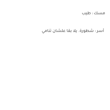
مسك : طيب
أسر : شطورة. يلا بقا علشان تنامي