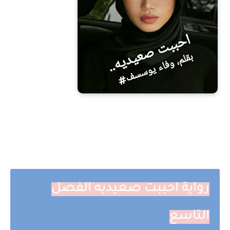
رواية احببت صعيديه الفصل
التاسع