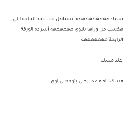
سما : هههههههههه. تستاهل بقا. تاخد الحاجه اللي
هكسب من وراها بلاوي ههههههه أسر ده الورقة
الرابحة هههههههه
عند مسك
مسك : اه ه ه ه. رجلي بتوجعني اوي