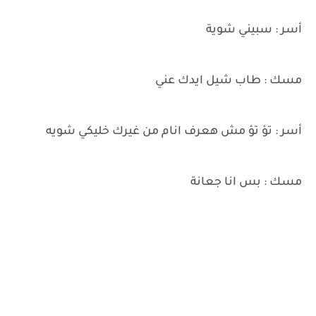
أسر : سبيني شوية
مسك : طاب شيل ايدك عني
أسر : تؤ تؤ مش هعرف انام من غيرك خليكي شويه
مسك : بس انا جعانة