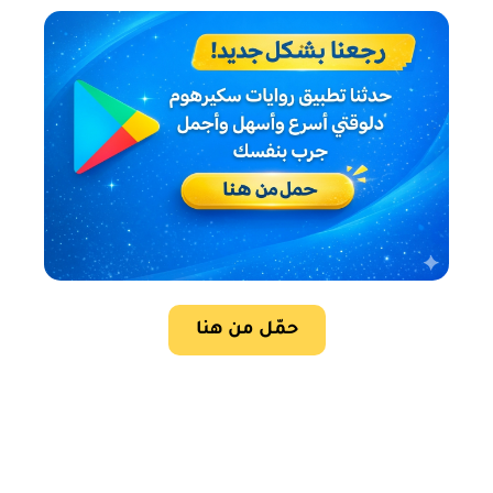
حمّل من هنا