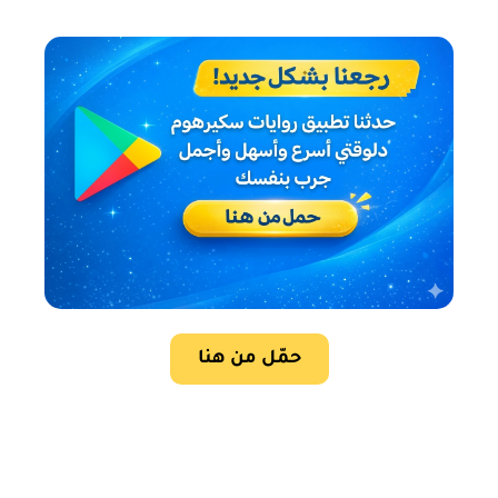
حمّل من هنا