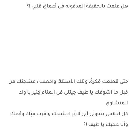
هل علمت بالحقيقة المدفونه فى أعماق قلبي !؟
حتى قطعت فكرهُ، وتلك الأسئلة، واكملت : عشجتك من
قبل ما اشوفك يا طيف جيتلى فى المنام كِتير يا ولد
المنشاوى
كل احلامى بتجولى أنى لازم اعشجك واقرب منِك وأحبك
وأنا عحبك يا طيف !؟