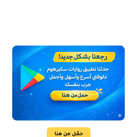
حمّل من هنا