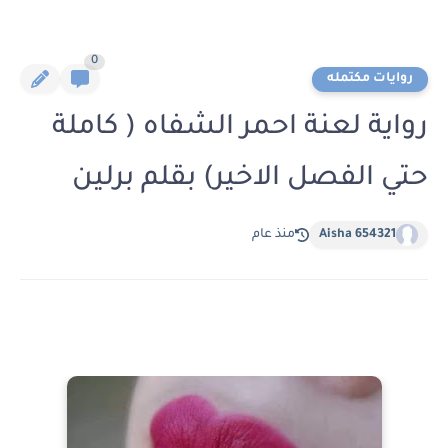
0
روايات مكتمله
رواية لعنة احمر الشفاه ( كاملة
حتي الفصل الاخير) بقلم برلين
Aisha 654321
منذ عام