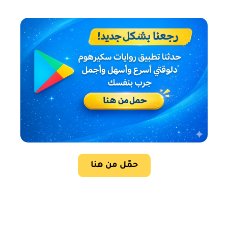
حمّل من هنا