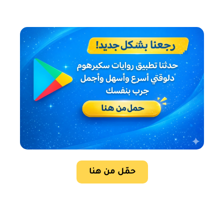
حمّل من هنا