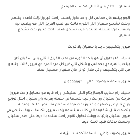
سفيان .. احلم بس انا اللي هكسب المره دي
الجو بينهم كان حماس كل واحد عاوز يكسب راحت فيروز نزلت قاعده جنبهم
وبقت تشجع سفيان اللي الكوره كانت مع لعب الفريق اللي هو بيلعب بيه
وبيقرب من الشبكه التانيه و قرب يسجل هدف راحت فيروز بقت تشجع
سفيان
فيروز بتشجيع .. يلا يا سفيان يلا قربت
سيف بقا يحاول أن هو يا خد الكوره من لعب الفريق التاني بس سفيان كان
بيلعب المره دي بحماس و شكل تاني غير كل مره المره دي فيروز كانت جنبه و
هي اللي بتشجعه وفي خلال ثواني كان سفيان مسجل هدف
فيروز بسعاده وصوت عالي .. جووووووال
سيف راح سايب الجهاز بتاع البلي ستيشن وراح قايم هو مضايق راحت فيروز
قربت من سفيان وراحت راميه نفسها في حضنه بفرحه راح سفيان اختل توزنع
وراح نايم على ضهرو و فيروز بقت فوقه سفيان بقا يبص عليها وعيونه
بتضحك قبل شفايفه اللي كانت مبتسمه راحت فيروز انكسفت وبقت تبص في
عيون سفيان بارتباك وبقت تحاول تقوم راحت سنده با اديها علي صدر سفيان
وحست بدقات قلبه تحت اديها
فيروز بصوت واطي .. اسفه اتحمست بزياده