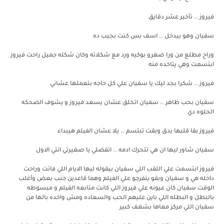
فيروز .. تأخير عشر دقايق
سفيان وهو بيدخل .. اسف بس كنت بجيب ده
وراح مطلع من ورا ضهرو بوكيه ورد مع شكلاته وكان شكله جميل راحت فيروز
ابتسمت وهي يتاخده منه
فيروز .. شكرا بجد ليك يا سفيان علي كل حاجه بتعملها عشاني
سفيان بحب ظاهر .. سفيان اتخلق عشان يسعد فيروز و يشوف الضحكه
الحلوه دي
فيروز بقا قلبها يدق وبقت تبتسم .. يلا عشان الفيلم هيبداء
سفيان شاور ليها ان هي تتحرك ادمه .. اتفضلي يا صغيرتي انتي الاول
فيروز ابتسمت علي اللقب اللي سفيان بيقوله ليها الايام اللي فاتت وراحت
داخله هي و سفيان وبقو يتفرجو علي الفيلم وهما قاعدين جنب بعض وأغلب
الوقت سفيان كان عيونه علي فيروز اللي كانت متابعه الفيلم و مبسوطه
بالبطل و البطله اللي باين عليهم الحب والسعاده ومش واخده بالها من
سفيان اللي مركز معاها بشغف كبير