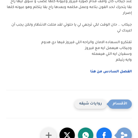
عند جيكاب كان واقف قدام صورة فيروز وعيونه كلها غضب و شوق ليها راح
بقا يتحرك لحد الفون بتاعه وعمل مكلمه وبعدها راح بقا يتكلم وهو عيونه كلها
إصرار
جيكاب .. حان الوقت لكي ترجعي لي يا حلوتي لقد مللت الانتظار ولكن يجب أن
اعيدك لي
تفتكرو السعاده الامان والراحه اللي فيروز فيها دي هدوم
وجيكاب هيعمل ايه مع فيروز
وسفيان ايه اللي هيعمله
وايه رئيكم
الفصل السادس من هنا
روايات شيقه