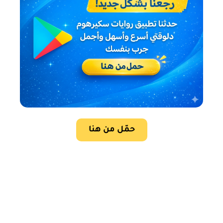
حمّل من هنا