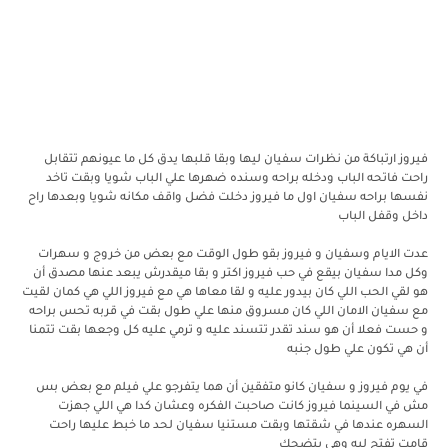
فيروز ارتباكة من نظرات سفيان ليها وبقا قلبها يدق كل ما عيونهم تتقابل
راحت فاتحه الباب ودخله براحه وسنده ضهرها علي الباب شويا وبقت تاخد
نفسها براحه سفيان اول ما فيروز دخلت فضل واقف مكانه شويا وبعدها راح
داخل وقفل الباب
عدت الايام وسفيان و فيروز بقو طول الوقت مع بعض من خروج و سهرات
وكل مدا سفيان بيقع في حب فيروز اكتر و بقا ميقدرش يبعد عنها مصدق أن
هو لقي الحب اللي كان بيدور عليه و لقا معاها هي مع فيروز اللي هي كمان لقيت
مع سفيان الامان اللي كان مسروق منها علي طول بقت في قربه تحس براحه
و حست فعلا أن هو سند تقدر تتسند عليه و ترمي عليه كل وجعها بقت تتمنا
أن هي تكون علي طول جنبه
في يوم فيروز و سفيان كانو متفقين أن هما يتفرجو علي فيلم مع بعض بس
مش في السينما فيروز كانت صاحبت الفكره وعشان كدا هي اللي جهزت
السهره عندها في شقتها وبقت مستنيا سفيان لحد ما خبط عليها راحت
قامت تفتح ليه وهي بتضحك