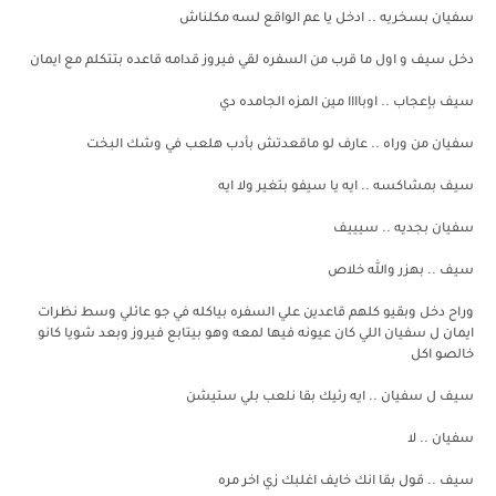
سفيان بسخريه .. ادخل يا عم الواقع لسه مكلناش
دخل سيف و اول ما قرب من السفره لقي فيروز قدامه قاعده بتتكلم مع ايمان
سيف بإعجاب .. اوباااا مين المزه الجامده دي
سفيان من وراه .. عارف لو ماقعدتش بأدب هلعب في وشك البخت
سيف بمشاكسه .. ايه يا سيفو بتغير ولا ايه
سفيان بجديه .. سيييف
سيف .. بهزر والله خلاص
وراح دخل وبقيو كلهم قاعدين علي السفره بياكله في جو عائلي وسط نظرات
ايمان ل سفيان اللي كان عيونه فيها لمعه وهو بيتابع فيروز وبعد شويا كانو
خالصو اكل
سيف ل سفيان .. ايه رئيك بقا نلعب بلي ستيشن
سفيان .. لا
سيف .. قول بقا انك خايف اغلبك زي اخر مره