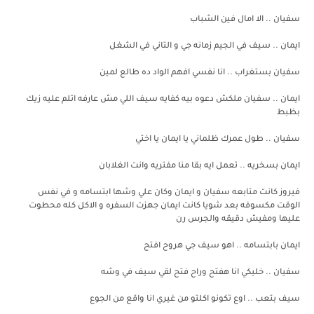
سفيان .. الا امال فين الشباب
ايمان .. سيف في الجيم زمانه جي و التاني في الشغل
سفيان بستغراب .. انا نفسي افهم الواد ده طالع لمين
ايمان .. سفيان ملكش دعوه بيه كفايه سيف اللي مش عارفه اتلم عليه زيك
بظبط
سفيان .. طول عمرك ظلماني يا ايمان يا اختي
ايمان بسخريه .. تعمل ايه بقا منا مفتريه وانت الغلابان
فيروز كانت متابعه سفيان و ايمان وكان علي وشها ابتسامه و في نفس
الوقت مكسوفه بعد شويا كانت ايمان جهزت السفره و الاكل كله محطوت
عليها ومفيش دقيقه والجرس رن
ايمان بابتسامه .. اهو سيف جي هروح افتح
سفيان .. خليكي انا هفتح وراح فتح لقي سيف في وشه
سيف بتعب .. اوع تكونو اكلتو من غيري انا واقع من الجوع