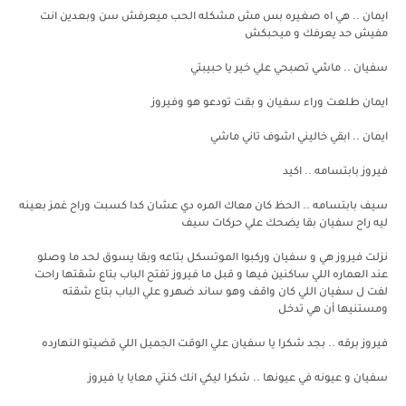
ايمان .. هي اه صغيره بس مش مشكله الحب ميعرفش سن وبعدين انت
مفيش حد يعرفك و ميحبكش
سفيان .. ماشي تصبحي علي خير يا حبيبتي
ايمان طلعت وراء سفيان و بقت تودعو هو وفيروز
ايمان .. ابقي خاليني اشوف تاني ماشي
فيروز بابتسامه .. اكيد
سيف بابتسامه .. الحظ كان معاك المره دي عشان كدا كسبت وراح غمز بعينه
ليه راح سفيان بقا يضحك علي حركات سيف
نزلت فيروز هي و سفيان وركبوا الموتسكل بتاعه وبقا يسوق لحد ما وصلو
عند العماره اللي ساكنين فيها و قبل ما فيروز تفتح الباب بتاع شقتها راحت
لفت ل سفيان اللي كان واقف وهو ساند ضهرو علي الباب بتاع شقته
ومستنيها أن هي تدخل
فيروز برقه .. بجد شكرا يا سفيان علي الوقت الجميل اللي قضيتو النهارده
سفيان و عيونه في عيونها .. شكرا ليكي انك كنتي معايا يا فيروز