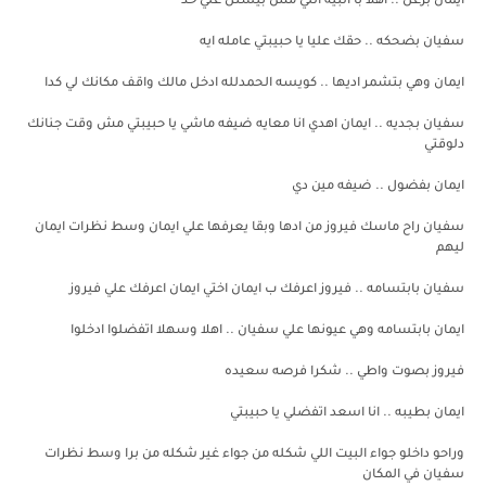
ايمان بزعل .. اهلا با البيه اللي مش بيسئل علي حد
سفيان بضحكه .. حقك عليا يا حبيبتي عامله ايه
ايمان وهي بتشمر اديها .. كويسه الحمدلله ادخل مالك واقف مكانك لي كدا
سفيان بجديه .. ايمان اهدي انا معايه ضيفه ماشي يا حبيبتي مش وقت جنانك
دلوقتي
ايمان بفضول .. ضيفه مين دي
سفيان راح ماسك فيروز من ادها وبقا يعرفها علي ايمان وسط نظرات ايمان
ليهم
سفيان بابتسامه .. فيروز اعرفك ب ايمان اختي ايمان اعرفك علي فيروز
ايمان بابتسامه وهي عيونها علي سفيان .. اهلا وسهلا اتفضلوا ادخلوا
فيروز بصوت واطي .. شكرا فرصه سعيده
ايمان بطيبه .. انا اسعد اتفضلي يا حبيبتي
وراحو داخلو جواء البيت اللي شكله من جواء غير شكله من برا وسط نظرات
سفيان في المكان