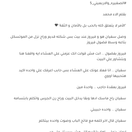
#الصغيره_والاربعيني_5
بقلم الاء محمد
‏"الأمر لا يتعلق كله بالحب بل بالأمان و الثقة"🖤
وصل سفيان هو و فيروز عند بيت بس شكله قديم وراح نزل من الموتسكل
بتاعه وسط فضول فيروز
فيروز بفضول .. انت مش قولت انك عزمني علي العشاء ايه واقفنا هنا
وبتشاور علي البيت
سفيان .. انا فعلا عونك علي العشاء بس حابب اعرفك علي واحده اكيد
هتحبيها اووي
فيروز بعقدة حاجب .. واحدة مين
سفيان راح ماسك ادها وبقا يدخل البيت وراح رن الجرس واتكلم بابتسامه
سفيان .. واحده حبيبتي
سفيان قال اخر كلمه مع فاتح الباب وصوت واحده بيتكلم