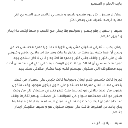
جايبه الحلو و العصير
ايمان ل فيروز .. كل مره يقعدو يلعبو و ينسوني خالص بس المره دي انتي
معايه فرصه نتعرف علي بعض اكتر
سيف و سفيان بقو يلعبو وصوتهم بقا يعلي مع اللعب و سط ابتسامة ايمان
و فيروز عليهم
ايمان بحب .. تعرفي سفيان مش بس اخويا لا ده ابويا عمره محسس حد من
ولادي أن هما يتمه من وقت ما طارق ما مات وهو بقا ابو ولادي رباهم و كبرهم
شال عني كتير و واقف جنبي كتير وعمره ما احتاجه وقالي لا كان سندي بجد
عمره ما حسسني أن انا الكبيره لا طول الوقت بيعاملني علي اني بنته مش أخته
بجد محظوظه اللي سفيان هيسلم قلبه ليها عشان هتلاقي سند بجد
فيروز كانت بتسمع كلام ايمان وعيونها كانت بتيجي علي سفيان هي فعلا
يتحس معا ب امان عمرها ما حسته و علي طول بيكون موجود وقت متكون
بتهرب من الدنيا بتلاقي هو قدامها بقت تفكر كتير في سفيان اللي من وقت
صغير مواقف جمعتهم سوا و كل المواقف اللي حصلت بينهم تفكرها وقف
عند كلمة ايمان ليها ( محظوظه اللي سفيان هيسلم قلبه ليها ) قلبها بقا
يدق جامد من تفكيرها فاقت علي صوت سفيان هو و سيف ملقيش ايمان
جنبهم
سيف .. يلا يلا قربت