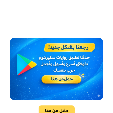
حمّل من هنا