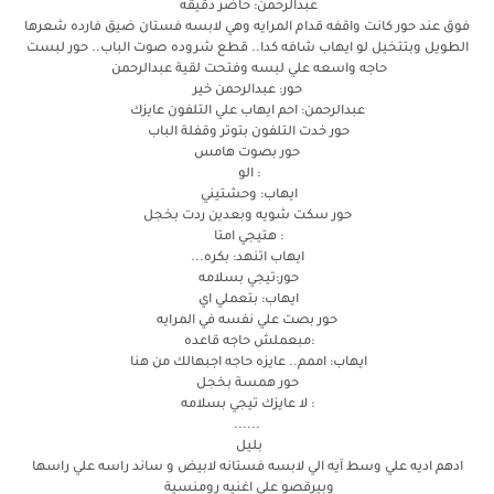
عبدالرحمن: حاضر دقيقه
فوق عند حور كانت واقفه قدام المرايه وهي لابسه فستان ضيق فارده شعرها
الطويل وبتتخيل لو ايهاب شافه كدا.. قطع شروده صوت الباب.. حور لبست
حاجه واسعه علي لبسه وفتحت لقية عبدالرحمن
حور: عبدالرحمن خير
عبدالرحمن: احم ايهاب علي التلفون عايزك
حور خدت التلفون بتوتر وقفلة الباب
حور بصوت هامس
: الو
ايهاب: وحشتيني
حور سكت شويه وبعدين ردت بخجل
: هتيجي امتا
ايهاب اتنهد: بكره...
حور:تيجي بسلامه
ايهاب: بتعملي اي
حور بصت علي نفسه في المرايه
:مبعملش حاجه قاعده
ايهاب: اممم.. عايزه حاجه اجبهالك من هنا
حور همسة بخجل
: لا عايزك تيجي بسلامه
......
بليل
ادهم اديه علي وسط آيه الي لابسه فستانه لابيض و ساند راسه علي راسها
وبيرقصو علي اغنيه رومنسية