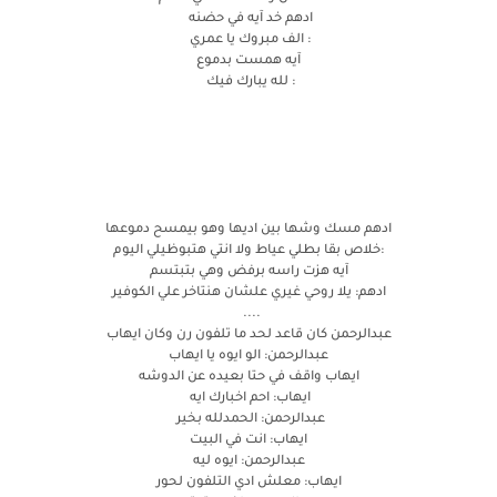
ادهم خد آيه في حضنه
: الف مبروك يا عمري
آيه همست بدموع
: لله يبارك فيك
ادهم مسك وشها بين اديها وهو بيمسح دموعها
:خلاص بقا بطلي عياط ولا انتي هتبوظيلي اليوم
آيه هزت راسه برفض وهي بتبتسم
ادهم: يلا روحي غيري علشان هنتاخر علي الكوفير
....
عبدالرحمن كان قاعد لحد ما تلفون رن وكان ايهاب
عبدالرحمن: الو ايوه يا ايهاب
ايهاب واقف في حتا بعيده عن الدوشه
ايهاب: احم اخبارك ايه
عبدالرحمن: الحمدلله بخير
ايهاب: انت في البيت
عبدالرحمن: ايوه ليه
ايهاب: معلش ادي التلفون لحور