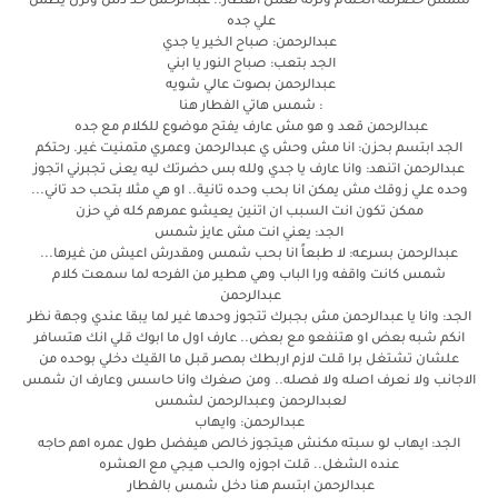
شمس حضرتله الحمام ونزلة تعمل الفطار.. عبدالرحمن خد دش ونزل يطمن
علي جده
عبدالرحمن: صباح الخير يا جدي
الجد بتعب: صباح النور يا ابني
عبدالرحمن بصوت عالي شويه
: شمس هاتي الفطار هنا
عبدالرحمن قعد و هو مش عارف يفتح موضوع للكلام مع جده
الجد ابتسم بحزن: انا مش وحش ي عبدالرحمن وعمري متمنيت غير. رحتكم
عبدالرحمن اتنهد: وانا عارف يا جدي ولله بس حضرتك ليه يعنى تجبرني اتجوز
وحده علي زوقك مش يمكن انا بحب وحده تانية.. او هي مثلا بتحب حد تاني...
ممكن تكون انت السبب ان اتنين يعيشو عمرهم كله في حزن
الجد: يعني انت مش عايز شمس
عبدالرحمن بسرعه: لا طبعاً انا بحب شمس ومقدرش اعيش من غيرها...
شمس كانت واقفه ورا الباب وهي هطير من الفرحه لما سمعت كلام
عبدالرحمن
الجد: وانا يا عبدالرحمن مش بجبرك تتجوز وحدها غير لما يبقا عندي وجهة نظر
انكم شبه بعض او هتنفعو مع بعض.. عارف اول ما ابوك قلي انك هتسافر
علشان تشتغل برا قلت لازم اربطك بمصر قبل ما القيك دخلي بوحده من
الاجانب ولا نعرف اصله ولا فصله.. ومن صغرك وانا حاسس وعارف ان شمس
لعبدالرحمن وعبدالرحمن لشمس
عبدالرحمن: وايهاب
الجد: ايهاب لو سبته مكنش هيتجوز خالص هيفضل طول عمره اهم حاجه
عنده الشغل.. قلت اجوزه والحب هيجي مع العشره
عبدالرحمن ابتسم هنا دخل شمس بالفطار