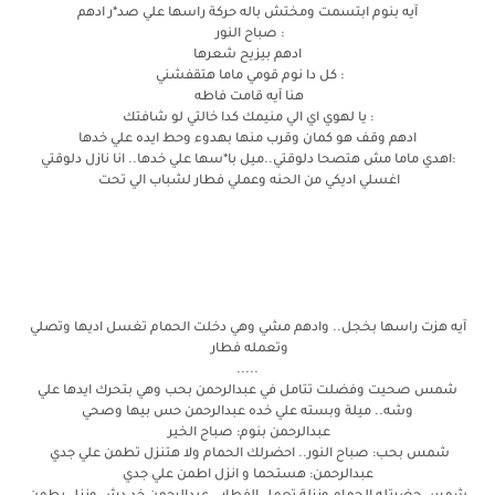
آيه بنوم ابتسمت ومختش باله حركة راسها علي صد*ر ادهم
: صباح النور
ادهم بيزيح شعرها
: كل دا نوم قومي ماما هتقفشني
هنا آيه قامت فاطه
: يا لهوي اي الي منيمك كدا خالتي لو شافتك
ادهم وقف هو كمان وقرب منها بهدوء وحط ايده علي خدها
:اهدي ماما مش هتصحا دلوقتي..ميل با*سها علي خدها.. انا نازل دلوقتي
اغسلي اديكي من الحنه وعملي فطار لشباب الي تحت
آيه هزت راسها بخجل.. وادهم مشي وهي دخلت الحمام تغسل اديها وتصلي
وتعمله فطار
.....
شمس صحيت وفضلت تتامل في عبدالرحمن بحب وهي بتحرك ايدها علي
وشه.. ميلة وبسته علي خده عبدالرحمن حس بيها وصحي
عبدالرحمن بنوم: صباح الخير
شمس بحب: صباح النور.. احضرلك الحمام ولا هتنزل تطمن علي جدي
عبدالرحمن: هستحما و انزل اطمن علي جدي