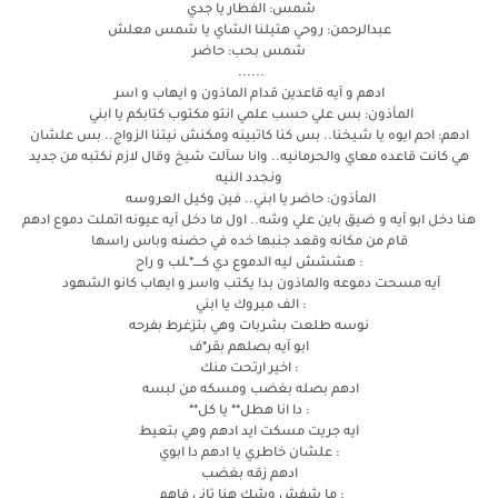
شمس: الفطار يا جدي
عبدالرحمن: روحي هتيلنا الشاي يا شمس معلش
شمس بحب: حاضر
......
ادهم و آيه قاعدين قدام الماذون و ايهاب و اسر
المأذون: بس علي حسب علمي انتو مكتوب كتابكم يا ابني
ادهم: احم ايوه يا شيخنا.. بس كنا كاتبينه ومكنش نيتنا الزواج.. بس علشان
هي كانت قاعده معاي والحرمانيه.. وانا سآلت شيخ وقال لازم نكتبه من جديد
ونجدد النيه
المأذون: حاضر يا ابني.. فين وكيل العروسه
هنا دخل ابو آيه و ضيق باين علي وشه.. اول ما دخل آيه عيونه اتملت دموع ادهم
قام من مكانه وقعد جنبها خده في حضنه وباس راسها
: هششش ليه الدموع دي كــــ*ـلب و راح
آيه مسحت دموعه والماذون بدا يكتب واسر و ايهاب كانو الشهود
: الف مبروك يا ابني
نوسه طلعت بشربات وهي بتزغرط بفرحه
ابو آيه بصلهم بقر*ف
: اخير ارتحت منك
ادهم بصله بغضب ومسكه من لبسه
: دا انا هطل** يا كل**
ايه جريت مسكت ايد ادهم وهي بتعيط
: علشان خاطري يا ادهم دا ابوي
ادهم زقه بغضب
: ما شفش وشك هنا تاني فاهم