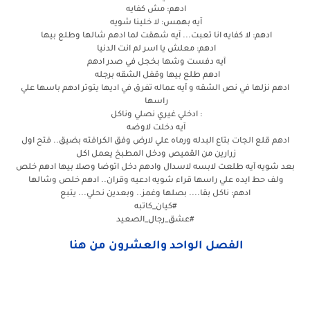
ادهم: مش كفايه
آيه بهمس: لا خلينا شويه
ادهم: لا كفايه انا تعبت... آيه شهقت لما ادهم شالها وطلع بيها
ادهم: معلش يا اسر لم انت الدنيا
آيه دفست وشها بخجل في صدر ادهم
ادهم طلع بيها وقفل الشقه برجله
ادهم نزلها في نص الشقه و آيه عماله تفرق في اديها يتوتر ادهم باسها علي
راسها
: ادخلي غيري نصلي وناكل
آيه دخلت لاوضه
ادهم قلع الجات بتاع البدله ورماه علي لارض وفق الكرافته بضيق.. فتح اول
زرارين من القميص ودخل المطبخ يعمل اكل
بعد شويه آيه طلعت لابسه لاسدال وادهم دخل اتوضا وصلا بيها ادهم خلص
ولف حط ايده علي راسها قراء شويه ادعيه وقران.. ادهم خلص وشالها
ادهم: ناكل بقا.... بصلها وغمز.. وبعدين نحلي... يتبع
#كيان_كاتبه
#عشق_رجال_الصعيد
الفصل الواحد والعشرون من هنا