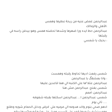
عبدالرحمن غمض عنيه من ريحة عطرها وهمس
:الأهلي والزمالك
عبدالرحمن حط ايده ورا ضهرها وشدها لحضنه همس وهو بيدفن راسه في
رقبتها
: بحبك يا شمسي
شمس رفعت اديها تحاوط رقبته وهمست
: وانا بعشقگ يا عبدالرحمن
عبدالرحمن عتلا*ها علي الكنبه الي هما قاعدين عليها
شمس بغنج: عبدالرحمن مش هنا
عبدالرحمن: اممم
شمس: عبدالرحمن ا... عبدالرحمن اسكتها بقبله شغوفه
.... تاني يوم
ادهم صحي بنوم واخد هدومه الي مرميه علي لارض ودخل الحمام شويه وطلع