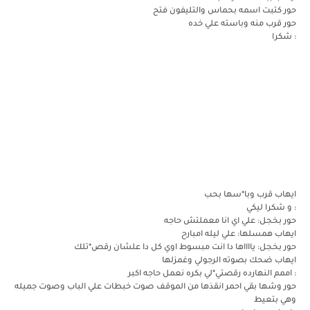
حور كتبت اسمه بحماس والتليفون فتح
حور قرب منه وباسته علي خده
: شكرا
ايهاب قرب وبا*سها بحب
: و شكرا ليكي
حور بخجل: علي اي انا معملتش حاجه
ايهاب همسلها: علي ليله امبارح
حور بخجل: يااااها دا انت مبسوط اوي كل دا علشان رقص*تلك
ايهاب ضحك بصوته الرجولي وغمزلها
: اممم النهارده رقصتي*لي بكره نعمل حاجه اكبر
حور وشها بقي احمر انقذها من الموقف صوت خبطات علي الباب وصوت جميله
وهي بتعيط