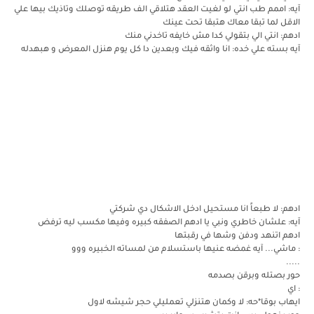
آيه: اممم طب انتي لو لغيت العقد هتلاقي الف طريقه توصلك وتاذيك بيها علي
الاقل لما تبقا معاك هتبقا تحت عينك
ادهم: انتي الي بتقولي كدا مش خايفه تاخدني منك
آيه بسته علي خده: انا واثقه فيك وبعدين دا كل يوم هنزل المعرض و هبهدله
ادهم: لا طبعاً انا مستحيل ادخل الاشكال دي شركتي
آيه: علشان خاطري ونبي يا ادهم الصفقه كبيره وفيها مكسب ليه ترفض
ادهم اتنهد ودفن وشها في رقبتها
: ماشي... آيه غمضه عنيها باستسلام من لمساته الخبيره ووو
.....
حور بصتله وبرقن بصدمه
: اي
ايهاب بوقا*حه: لا وكمان هتنزلي تعمليلي حجر شيشه لاول