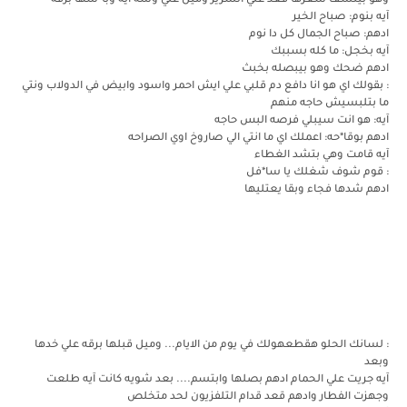
وهو بينشف شعرها قعد علي السرير وميل علي وشه آيه وبا*سها برقه
آيه بنوم: صباح الخير
ادهم: صباح الجمال كل دا نوم
آيه بخجل: ما كله بسببك
ادهم ضحك وهو بيبصله بخبث
: بقولك اي هو انا دافع دم قلبي علي ايش احمر واسود وابيض في الدولاب ونتي
ما بتلبسيش حاجه منهم
آيه: هو انت سيبلي فرصه البس حاجه
ادهم بوقا*حه: اعملك اي ما انتي الي صاروخ اوي الصراحه
آيه قامت وهي بتشد الغطاء
: قوم شوف شغلك يا سا*فل
ادهم شدها فجاء وبقا يعتليها
: لسانك الحلو هقطعهولك في يوم من الايام... وميل قبلها برقه علي خدها
وبعد
آيه جريت علي الحمام ادهم بصلها وابتسم.... بعد شويه كانت آيه طلعت
وجهزت الفطار وادهم قعد قدام التلفزيون لحد متخلص