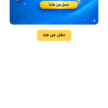
حمّل من هنا