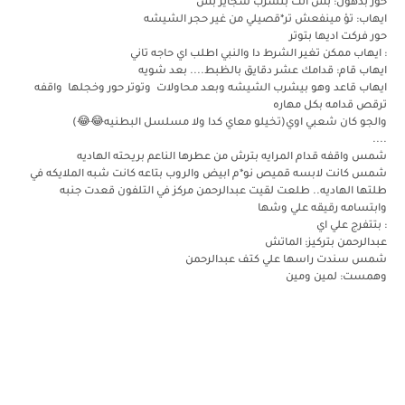
حور بذهول: بس انت بتشرب سجاير بس
ايهاب: تؤ مينفعش تر*قصيلي من غير حجر الشيشه
حور فركت اديها بتوتر
: ايهاب ممكن تغير الشرط دا والنبي اطلب اي حاجه تاني
ايهاب قام: قدامك عشر دقايق بالظبط.... بعد شويه
ايهاب قاعد وهو بيشرب الشيشه وبعد محاولات وتوتر حور وخجلها واقفه
ترقص قدامه بكل مهاره
والجو كان شعبي اوي(تخيلو معاي كدا ولا مسلسل البطنيه😂😂)
....
شمس واقفه قدام المرايه بترش من عطرها الناعم بريحته الهاديه
شمس كانت لابسه قميص نو*م ابيض والروب بتاعه كانت شبه الملايكه في
طلتها الهاديه.. طلعت لقيت عبدالرحمن مركز في التلفون قعدت جنبه
وابتسامه رقيقه علي وشها
: بتتفرج علي اي
عبدالرحمن بتركيز: الماتش
شمس سندت راسها علي كتف عبدالرحمن
وهمست: لمين ومين