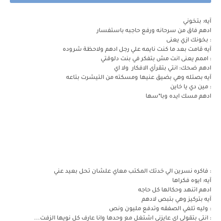
آيه: بتخوني
ادهم فاق من سرحانه ورفع حاجبه باستفسار
: بخونك ازي يعنى
آيه قامت بعد ما كنت نايمه علي رجل ادهم ولاحظة شروده
: اممم يعنى انت مش بتفكر في بنت دلوقتي
ادهم ضحك: انتي بتقرأي الافكار ولا اي
آيه بصتله وهي بضيق عنيها ومسكته من التيشرت بتاعه
: مين دي يا خاين
ادهم مسك ايده وبا*سها
: فاكره نسرين الي خدتك المكتب معاي علشان تحل بعيد عني
آيه: ايوه فكراها
ادهم اتنهد وحكالها كل حاجه
آيه بتركيز وهي بتبص لادهم
: وليه تلغي الصفقه وتدفع مليون ونص
: انتي بتقولي اي عايزني اشتغل مع وحدها وانا عارف كل نويها الزفت...