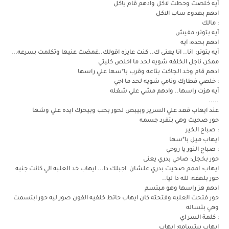
آيه خلصت وحطت لاكل وادهم قام ياكل
ادهم بهدوء ساب الاكل
: مالك
آيه بتوتر: مفيش
ادهم بحده: آيه
آيه بتوتر: انا.. انا يعنى ك.. كنت عايزه اقولك..غمضت عنيها وتكلمت بسرعه...
ممكن ناجل الخلفه شويه لحد ما اخلص كليتي
ادهم قام وخد الجاكت بتاعه وقرب با*سها علي راسها
: خلصي فطارك ونامي شويه لحد ما اجي
آيه هزت راسها.. وادهم مشي علي شغله
.....
عند ايهاب قعد علي السرير وبيبص لحور بحب وبيحرك ايده علي وشها
حور صحيت وهي بتفرد جسمه
: صباح الخير
ايهاب ميل با*سها
: صباح النور يا روحي
حور بخجل: صاحي بدري يعنى
ايهاب: اممم صحيت بدري علشان اجبلك دا... ايهاب خد العلبه الي كانت جنبه
حور بلهفه: لله دا ليا..
ادهم هز راسها وهو مبتسم
حور فتحت العلبه وفتحته كان ايهاب حاتط خلفيه الفون صور ليه حور ابتسمت
وهي بتساله
: كلمة السر اي
ايهاب ببتسامه: ايهاب