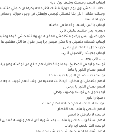
ايهاب اتنهد ومسك وشها بين اديه
: طاب انا مش اول يوم جوازنا قلتلك اكتر حاجه بكرها ان كلمتي متت
وجبلك حقك.. انتي بقا فضلتي تبجحي وزعقتي في وجود جوزك وحماكي
حور: انا اسفه
ايهاب با*س راسها وخدها في حضنه
: عمره ايدي متتمد عليكي تاني
حور بضيق: بس برضو متكلمش العقربه دي ولا تتعحشي فيها ومت
ايهاب ضحك: دلعيني وانا مش هبص برا بس طول ما انتي مقضياها
حور بخجل: ادلعك ازي يعنى
ايهاب بخبث: ار*قصيلي تاني..
..... تاني يوم....
نوسه و آيه في المطبخ بيعملو الفطار ادهم طلع من اوضته وهو ب
ادهم: صباح الخير يا ماما
نوسه بحب: صباح النور يا حبيب ماما
ادهم: بتعملي اي فطار... آيه كانت معديه من جنب ادهم تجيب حاجه م
ادهم: صباح الخير يا روحي
آيه بخجل من نوسه وصوت واطي
: صباح النور
نوسه اتنهدت: ادهم محتاجة اتكلم معاك
ادهم: خلاص يا ماما بعد الفطار
نوسه: لا دلوقتي يا ادهم
ادهم بستغراب: حاضر يا ماما... بعد شويه كان ادهم ونوسه قعدين ل
نوسه: انت بتحب آيه ولا لا
ادهم بثقه: انا لو مبحبهاش مكنتش اتجوزتها