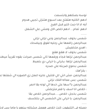
نوسه بصتلهم وابتسمت
ادهم: الكليه هتفتح بعد اسبوع هتنزلي تجيبي هدوم
آيه: لا انا جبت كتير قبل الفرح
ادهم: تمام... ادهم خلص اكل ومشي علي الشغل
......
شمس بخوف: عبدالرحمن ونبي نزلني نزلني
عبدالرحمن رافعها علي رجليه لفوق وبيضحك
: اهدي متخفيش
شمس بخوف: لا هقع هقع
عبدالرحمن نزلها فجاء ورفعها تاني شمس صرخت بقوه تقريباً عيط
عبدالرحمن نزلها: يخرابي يا خرابي دي بتعيط
شمس بدموع ضربته علي صدره
: بكر*هك
عبدالرحمن: مش انتي للي قلتيلي عايزه اعمل زي الصوره الي شفتها ع
شمس: بس عماله اقلك نزلني
عبدالرحمن با*سها علي خدها الي لونه بقا احمر
: خلاص انا اسف يا قمر متزعلش
شمس بخجل: خلاص....عبدالرحمن خلاص بقا
عبدالرحمن: يا خرابي علي الشمس الي بتتكسف
.....
جميله في التليفون: كنت خلاص هعمل مشكله بينهم يا ماما بس لاش