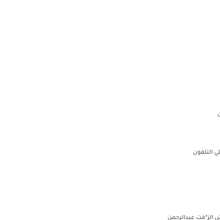
ت
لي التلفون
 الز*فت عبدالرحمن