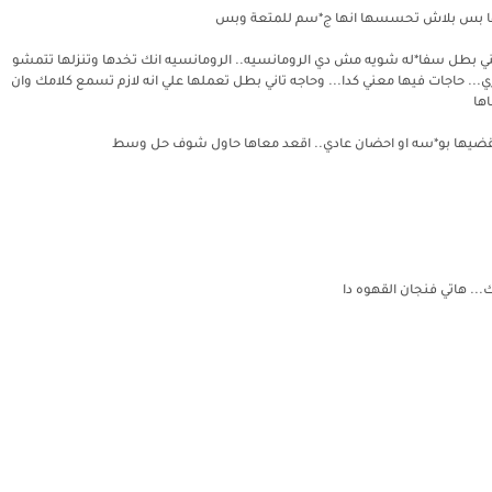
بتحبها بس بلاش تحسسها انها ج*سم للمتعة وبس
عني بطل سفا*له شويه مش دي الرومانسيه.. الرومانسيه انك تخدها وتنزلها تتمشو
ري... حاجات فيها معني كدا... وحاجه تاني بطل تعملها علي انه لازم تسمع كلامك وان
اها
و مقضيها بو*سه او احضان عادي.. اقعد معاها حاول شوف حل وسط
.. هاتي فنجان القهوه دا