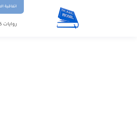
اتفاقية ال
روايات ك