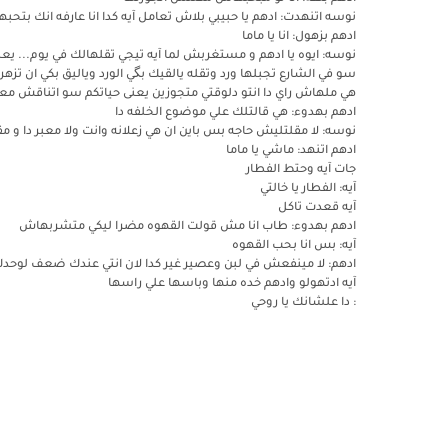
نوسه اتنهدت: ادهم يا حبيبي بلاش تعامل آيه كدا انا عارفه انك 
ادهم بزهول: انا يا ماما
نوسه: ايوه يا ادهم و مستغربش لما آيه تيجي تقلهالك في يوم... ي
سو في الشارع تجبلها ورد وتقله يالقيك بگي الورد وياليق بكي ان تزه
هي ملهاش راي دا انتو دلوقتي متجوزين يعنى حياتكم سو اتناقش مع
ادهم بهدوء: هي قالتلك علي موضوع الخلفه دا
نوسه: لا مقلتليش حاجه بس باين ان هي زعلانه وانت ولا معبر دا 
ادهم اتنهد: ماشي يا ماما
جات آيه وحتط الفطار
آيه: الفطار يا خالتي
آيه قعدت تاكل
ادهم بهدوء: طاب انا مش قولت القهوه مضرا ليكي متشربهاش
آيه: بس انا بحب القهوه
ادهم: لا مينفعش في لبن وعصير غير كدا لان انتي عندك ضعف لوحدك.
آيه ادتهولو وادهم خده منها وباسها علي راسها
: دا علشانك يا روحي