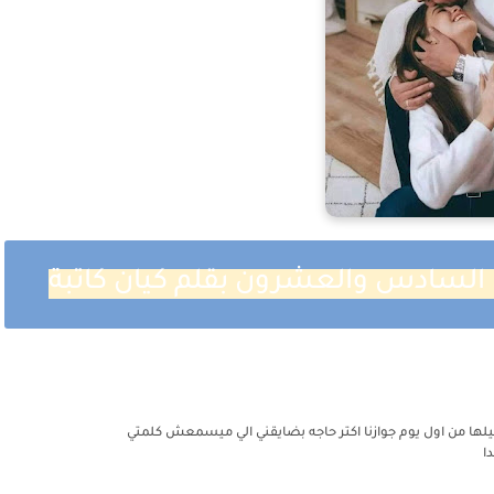
لسادس والعشرون بقلم كيان كاتبة
يلها من اول يوم جوازنا اكتر حاجه بضايقني الي ميسمعش كلمتي
دا