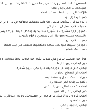
:اسمعي قدامك اسبوع وتخلصي يا ما هاجي اخدك انا زهقت وعايزه انف
جميله:طاب اعمل ايه يا ماما
:الز*فت الي اسمه ايهاب مد"من اصلا
جميله بذهول: اي
: ايوه هو كان بيشرب كـ"ـحل وانا كنت بحطلها الجر*عه في لازازه الي
جميله:طاب اعمل اي انا دلوقتي
: هتيجي ازازة مشروب وتشبريه وتظبطيه وتحطي فيها الجر*عه بس زو
وتلبسيه مصيبه وهو بقا راجل صعيدي و لازم يتجوزك
جميله: طاب حور ا...
: حور دي سيبها عليا نص ساعه وهتلاقيها طلعت علي بيت اهلها
جميله بشر:تمام
.....
فوق حور صحيت بنزعاج علي صوت الفون حور فردت اديها بحماس وم
حور: ايهاب هوووباا ايهاب.
ايهاب فتح عيونه لقي حور مميله عليه وهي بتزيح شعرها
ايهاب: اي الصباح الحلو دا
حور ابتسمت بخجل ولسه هتبعد
: تلفونك بقاله نص ساعه يرن
ايهاب شدها: تعالي بس راحه فين
حور: ايهاب رد علي التلفون
ايهاب قام و يرد: انا مش عارف مين الي معندوش دم يرن دلوقتي.. اي
حور بخضه: رد
ايهاب رد: ايوه يا عمي