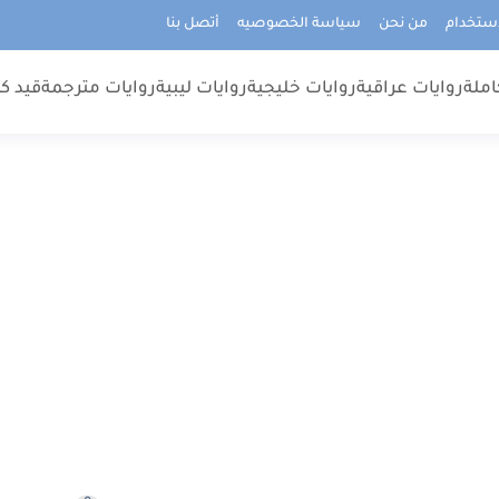
استخدام
من نحن
سياسة الخصوصيه
أتصل بنا
املة
روايات عراقية
روايات خليجية
روايات ليبية
روايات مترجمة
قيد كت