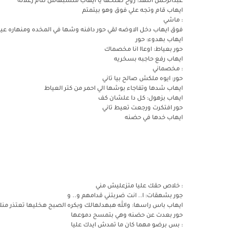
عبدالرحمن اتنهد: روح صلحها يا ايهاب متسبهاش تنام زعلانه
ايهاب قام وتجه علي فوق وهو بيتمتم
: ماشي
فوق ايهاب دخل الاوضه لقي حور دافنه وشها في المخده ومنهاره عيا
ايهاب بهدوء: حور
حور بعياط: اوعاا انا مخصماك
ايهاب رفع حاجبه بسخريه
: مخصماني
حور: ايوه ملكش صالح بيا تاني
ايهاب شدها وتفاجاء بوشها الي احمر من كتر العياط
ايهاب بزهول: كل دا علشان كف
حور افتكرت ورجعت تعيط تاني
ايهاب خدها في حضنه
: خلاص حقك عليا متزعليش مني
جور بشهقات: ا.. انت ضربتني قدامهم و.. و
ايهاب باس راسها: والله هبهدلهالك وبكره الصبح هخليها تعتذر من
حور بعدت عن حضنه وهي بتمسح دموعها
: بس برضو مهما كان ما تمدش ايدك عليا