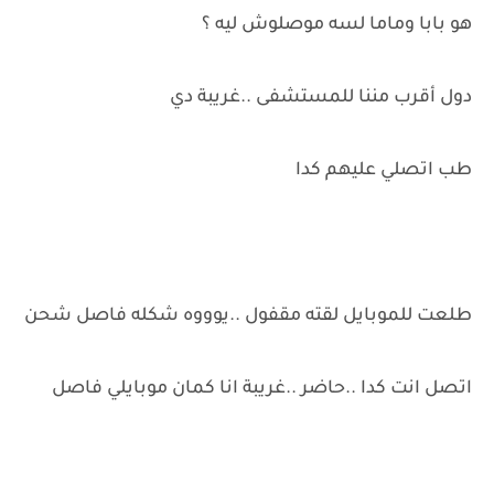
هو بابا وماما لسه موصلوش ليه ؟
دول أقرب مننا للمستشفى ..غريبة دي
طب اتصلي عليهم كدا
طلعت للموبايل لقته مقفول ..يوووه شكله فاصل شحن
اتصل انت كدا ..حاضر ..غريبة انا كمان موبايلي فاصل