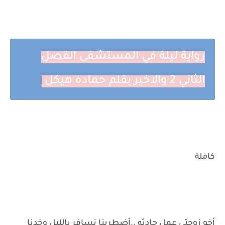
رواية ليلة في المستشفى الفصل
الثاني 2 والاخير بقلم حماده هيكل
كاملة
أخو زوجتي عمل حادثه ..أضطرينا نسافر بالليل وخدنا