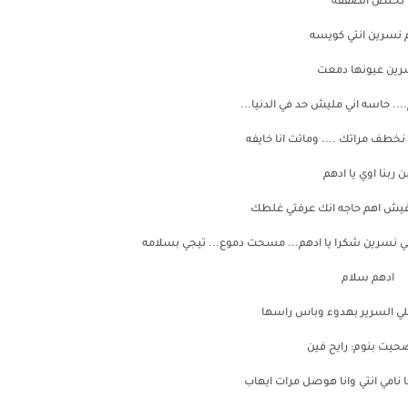
نخلص الصفقه
 نسرين انتي كويسه
رين عيونها دمعت
.... حاسه اني مليش حد في الدنيا...
نخطف مراتك .... وماتت انا خايفه
ن ربنا اوي يا ادهم
فيش اهم حاجه انك عرفتي غلطك
خوكي نسرين شكرا يا ادهم... مسحت دموع... تيجي بسلامه
ادهم سلام
علي السرير بهدوء وباس راسها
صحيت بنوم: رايح فين
 نامي انتي وانا هوصل مرات ايهاب