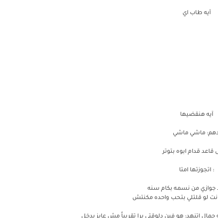
آيه طاب اي
آيه هنقضيها
دهم: ماشي ماشي
قاعد قدام ابوه بتوتر
: اتجوزتها امتا
جوازي من نسمه بكام سنه
انت لو قلتلي بتحب واحده مكنتش
جمال اتنهد: هو فين دلوقتي برا تقريباً مش عايز يدخل