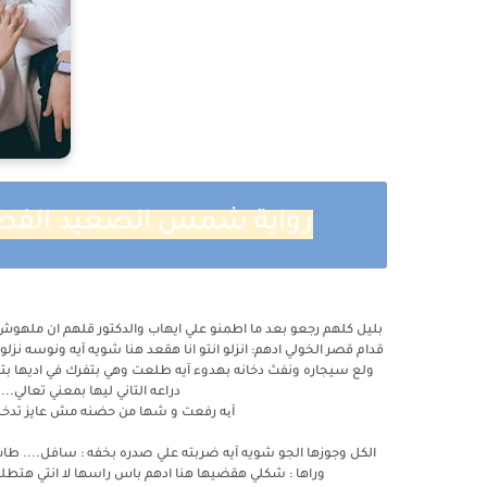
رواية شمس الصعيد الفصل ا
بليل كلهم رجعو بعد ما اطمنو علي ايهاب والدكتور قلهم ان ملهوش
قدام قصر الخولي ادهم: انزلو انتو انا هقعد هنا شويه آيه ونوسه ن
ولع سيجاره ونفث دخانه بهدوء آيه طلعت وهي بتفرك في اديها بتوتر
دراعه التاني ليها بمعني تعالي.
آیه رفعت و شها من حضنه مش عايز تدخل 
الكل وجوزها الجو شويه آيه ضربته علي صدره بخفه : سافل.... طا
وراها : شكلي هقضيها هنا ادهم باس راسها لا انتي هتطلعي ت