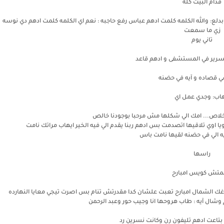
قدام البيت كله
ع: والله الكلمه كلمت ادهم عباس رفع حاجبه : نعم اي الكلمه كلمت ادهم دي نوسه
زي ما سمعت
تاني يوم
لسرير في المستشفى و ادهم قاعد
ي قصاده و آيه في حضنه
هاب: وجدي عمل اي
وخلاص... امك الي شكلها مش مرحبا بوجودنا خالص
 اوي تلاقيها اتصدمت بس ادهم ربنا يقدم الي فيه الخير ايهاب مراتك نامت
ه الي في حضنه لقيها نامت باس
راسها
نمتش كويس امبارح
 الشمال امبارح تعبت علشان كدا مقدرتش تنام بس اصرت تيجي معايا النهارده
شال آيه : طاب هروحها انا وجيب حور وعبد الرحمن
 بتاعت ادهم تليفون رن وكانت نسرين رد