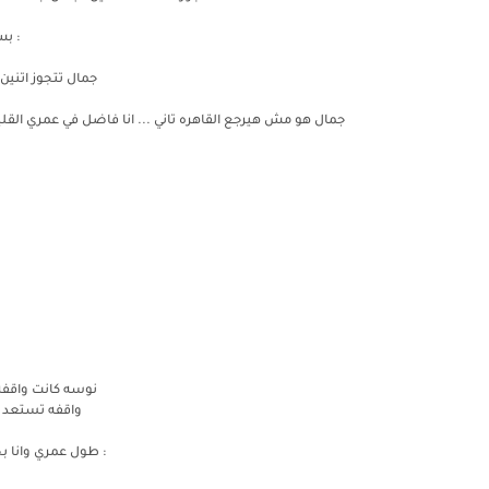
: بس
جمال تتجوز اتنين 
جمال هو مش هيرجع القاهره تاني ... انا فاضل في عمري القليل
نوسه كانت واقفه 
واقفه تستعد 
: طول عمري وانا بح