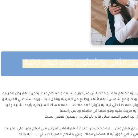
لثاني والثلاثون بقلم كيان كاتبة
 لازمه كلهم يقعدو مفضلش غير حور و نسمه و معاهم عبدالرحمن ادهم ركن العربيه
زلو ودخلو مع شمس ادهم اتنهد وطلع من العربيه وقفل الباب وراه سند علي العربيه و
 ادهم طلعتي ليه آيه بتوتر اقعد معاك... ادهم مسك السيجاره بأيده التانيه وفرد
.. آيه جريت عليه وهو خدها في حضنه وباس راسها
ليه ادهم اتنهد: مش قادر دلوقتي... وبعدين نفضي لست
ب اي هنام فين... ليه محجزتش فندق أدهم ايهاب هيزعل مني ادهم بص علي العربيه
نامي فوق آيه لا هفضل معاك ونبي يا ادهم ادهم يا حبيبتي ..... آيه بالله