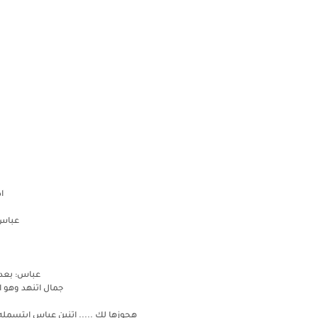
ا
عباس 
عباس: بعد 
جمال اتنهد وهو 
هجوزها لك ..... اتنين عباس ابتسمله 