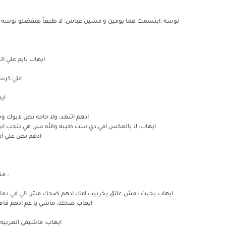
نوسه :ابتسمت هما يومين و مشين عباس: لا طبعاً هتفضلو نوسه بدل
ايهاب نايم علي ا
علي كرس
اي
ادهم اتنهد: ولا حاجه بص لابوك 
ايهاب: لا بالعكس امي دي ست طيبه والله بس هي بتحب ابويا
ادهم بص علي آي
: م
ايهاب بخبث : مش عاتق يخربيت امك ادهم ضحك مش الي في دماغك
ايهاب ضحك: ماشي يا عم ادهم قام و
ايهاب: ماشيفي العربيه