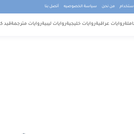
استخدام
من نحن
سياسة الخصوصيه
أتصل بنا
املة
روايات عراقية
روايات خليجية
روايات ليبية
روايات مترجمة
قيد كت