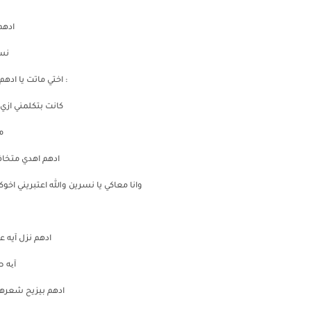
ادهم
نس
: اختي ماتت يا ادهم
كانت بتكلمني ازي 
م
ادهم اهدي متخا
وانا معاكي يا نسرين والله اعتبريني ا
ادهم نزل آيه 
آیه 
ادهم بيزيح شعرها