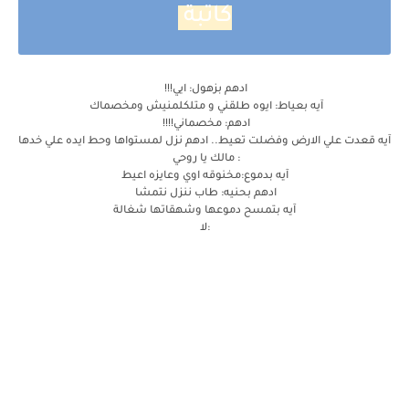
كاتبة
ادهم بزهول: ايي!!!
آيه بعياط: ايوه طلقني و متلكلمنيش ومخصماك
ادهم: مخصماني!!!!
آيه قعدت علي الارض وفضلت تعيط.. ادهم نزل لمستواها وحط ايده علي خدها
: مالك يا روحي
آيه بدموع:مخنوقه اوي وعايزه اعيط
ادهم بحنيه: طاب ننزل نتمشا
آيه بتمسح دموعها وشهقاتها شغالة
:لا