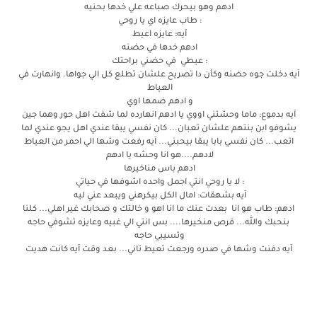
ادهم وهو بيحرك صباعه علي خدها بحنيه
: طاب عايزه اي يا روحي
آيه: عايزه اعيط
ادهم خدها في حضنه
: عيطي في حضني براحتك
آيه دخلت جوه حضنه وكأن دا تصريح علشان تطلع كل الي جواها. وانهارت في
العياط
و ادهم ضمها اوي
آيه بدموع: ماما وحشتني اووي يا ادهم انهارده لما شفت اهل حور وهما جين
يشوفو ابن بنتهم علشان تعبان... كان نفسي يبقا عندي اهل يجو عندي لما
اتعب... كان نفسي بابا يبقا بيحبني... آيه رفعت وشها الي احمر من العياط
لادهم....هو انا وحشه يا ادهم
ادهم باس مناخيرها
: لا يا روحي انتي اجمل واحده اشوفها في حياتي
آيه بشهقات: امال الكل بيكرهني ويبعد عني ليه
ادهم: طاب هو انا بعدت عنك ما انا اهو و خالتك و صحابك غير اهلي... كلنا
بنحبك والله... قرص منخيرها.... بس انتي الي غبيه وعايزه تشوفي حاجه
وتسيبي حاجه
آيه دفنت وشها في صدره ورجعت تعيط تاني... بعد وقت آيه كانت هديت