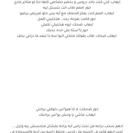
ايهاب: لاني كنت باخد دروس و بحضر حصاصي كلها حتا لو متاخر عادي
حور: اممم طاب انت بتسئل ليه
ايهاب: اممم كنت بفكر اقدملك مع آيه بس حلو تمريض برضو
حور قامت بفرحه: بجد.. هتخليني اكمل
ايهاب ضحك: ايوه هخليكي تكملي
حور با*سته علي خده: بحبك
ايهاب ضحك: طاب بقولك متخلي البو"سه دا لبعد ما دراعي يخف
حور ضحكت: لا انا هبو*س دلوقتي براحتي
ايهاب: ماشي يا وحش بو*س براحتك
......
ادهم سحب دراعه من تحت راس آيه براحه علشان متحسش بيه ونزل...
تحت ادهم قاعد في الجنيه علي كرسي وحتط راسه بين اديه والسيجاره في