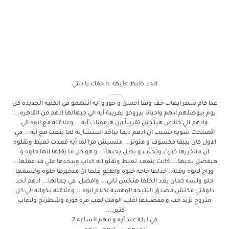
الجد طبط عليها: دا حقك يا بنتي
......
عدا كام شهر ايهاب خف وبقا احسن و حور و آيه انتظمو في الكليه الجديده كل
يوم بيوصلهم ادهم واحيانا بيروحو بعربية آيه الي جبهالها ادهم من القاهره...
وادهم الي خلاص هيتجنن تقريباً من هرمونات آيه... وعلاقته مع ابوه الي
اتصلحت شويه بسبب ان ادهم ديما بياخد استشارته لما يتعب مع آيه... في
الاول كان بيبقا مكسوف و متوتر... منسيش مرا لما آيه قعدت تعيط وتقلوه
ان مناخيرها كبرت وتخنت و بطل يحبها... و هو كل ما يقلها انها حلوه و
هيفضل يحبها....كانت بتقعد تعيط وتقلو انه كداب وبيخدها علي قد عقلها...
وراح لابوه وقله.. خدلها حاجه حلوه واطلع قلها ان منخيرها حلوه وجسمها
حلو ولسه كمان بعد الخلفا هتخس تاني... وافضل في جمالها... ادهم لحد
دلوقتي مكنش مصدق النتيجه الوهميه لكلام ابوه... وعلاقته بخواته الي كل
متروح تزيد حب و مقضينها اغلب الوقت لعب مره كوره وشطرنج ولاعاب
كتير....
في ليلة عند آيه و ادهم الساعه 2