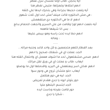
آيه بخجل: طاب اوعا علشان ننزل نفطر
ادهم اعتلاها وغمزلها: متيجي نفطر هنا
آيه رفعت حجبها بجراءة وهي بتحرك ايدها علي كتفه
: هي مش الدكتوره قالت مينف*عش لحد اول تلات شهور
ادهم: لا ما هي الدكتوره دي مبتفهمش
آيه دفعت ادهم لورا وقامت من علي السرير واتجهت للحمام بدلع
: بس انا شيفها فاهمه
ادهم حط ايده تحت راسه وهو بيبص عليها
: وماله
.....
بعد الفطار كلهم متجمعين و كل واحد قاعد وجنبه مراته...
الجد: عملت اي في شغلك صحيح يا ادهم
ادهم: صحبي مشغلهولي لحد ما اشوف هعمل اي واحتمال انقله هنا
ايهاب: طاب و عملت اي في ورق نقل مراتك
ادهم: هخلي اسر يبعتهملي في البريد واقدملها اول ما يوصلو
ايهاب: حلو علشان تروح هي وحور سوا
الجد: ليه هي حور هتكمل
حور بتوتر: ايوه يا جدي هقدم تمريض
الجد ابتسم: البلطو عليا
حور قامت بفرحه وباست ايده
: شكرا يا جدي