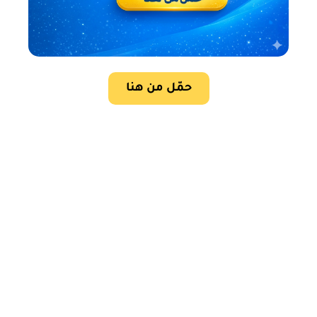
حمّل من هنا