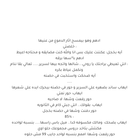
ادهم وهو بيمسح اثار الدموع من عنيها
: خلصتي
آيه بخجل: عكننت عليك بس انا والله كنت مضايقه و محتاجه اعيط
ادهم با*سها برقه
: انتي تعيطي براحتك يا روحي...شالها واتجه بيها لسرير..... تعالي بقا ننام
ونكمل عياط بكره
آيه ضحكت واستخبت في حضنه
....
ايهاب ساند بضهره علي السرير و حور في حضنه بيحرك ايده علي شعرها
ايهاب: حور نمتي
حور رفعت وشها: لا صاحيه
ايهاب: بقولك.. انتي جبتي كام في الثانويه
حور دفنت وشها في حضنه بخجل
: 85٪
ايهاب بضحك: ومالك مكسوفه كدا.. ميل باس راسها.... بنسبه لواحده
مكنتش بتاخد دروس مجموعك حلو اوي
حور رفعت وشها: اممم بنسبه لواحد جايب 99 مش حلوه