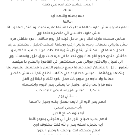
ايده... عباس حط ايده علي كتفه
: مالك
ادهم بصله واتنهد: آيه
: مالها
ادهم بهدوء: مش عارف مالها فجاء كدا لقيتها عايزه تعيط وبتفتكر امها و.. انا
مش عارف حاسس اني مقصر معاها اوي
عباس ضحك: عارف امك وهي حامل فيك كل يوم خناقه... مره طلقني مره
مش عايزاني جنبها... ومره عايزني اركب ورحلها الساعه 2بليل.. مكنتش عارف
اعمل معاها اي.. مكنتش ينفع كل شويه اطنطط من الصعيد للقاهره و
مكنش عندي حجج اقولها لابوي لحد ما في مره جبت ورق مزور وفهمت ابوي
اني تعبان والدكتور حوالني علي مستشفى في القاهرة والعلاج دا هيقعد
شهور... كل دا علشان اقعد معاها تسع شهور الحمل و هتحملها بهرموناتها
ونكدها بروقانها... عباس حط ايده علي كتفه... اطلع نام انت مش مقصر
معاها ولا حاجه دي هرمونات حمل بكره تفك و تبقاا زي الفل
ادهم هز راسه وقام...وقبل ما يمشي بص لابوه وابتسمله
:شكرا.... عباس هز راسه بص عليه بحب
.....تاني يوم
ادهم بص لآيه الي نايمه بعمق جنبه وميل با*سها
:آيه حبيبتي اصحي
آيه بنوم:صباح الخير
ادهم بحب: صباح النور علي الي هتجنني بهرموناتها
آيه بخجل: اسفه بس والله كنت مخنوقه اوي
ادهم بضحك: انت براحتك يا وحش الكون