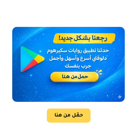
حمّل من هنا