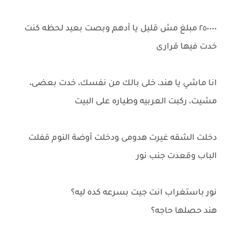
٢٥٠٠٠٠ مبلغ مش قليل يا أدهم وبصت بعيد لحظه كنت
خدت فيها قرارى
انا ماشي يا هند، خلى بالك من نفسك، خدت بعضى،
مشيت، ركبت العربيه وطياره على البيت
دخلت الشقه غيرت هدومى ودخلت أوضة النوم قفلت
الباب وقعدت جنب نور
نور باستغراب انت جيت بسرعه كده ليه؟
هند حصلها حاجه؟