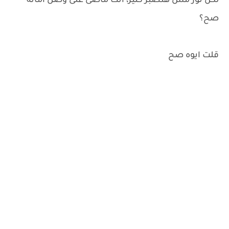
لكن نور مش هتصبر كتير، انت ماضى على وصل امانه
صح؟
قلت ايوه صح