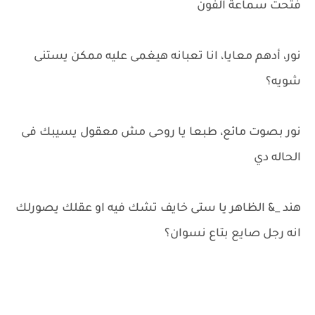
فتحت سماعة الفون
نور، أدهم معايا، انا تعبانه هيغمى عليه ممكن يستنى
شويه؟
نور بصوت مائع، طبعا يا روحى مش معقول يسيبك فى
الحاله دي
هند _& الظاهر يا ستى خايف تشك فيه او عقلك يصورلك
انه رجل صايع بتاع نسوان؟