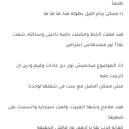
طبعآ
دا ممكن ينام الليل بطوله هنا، ها ها ها
هند قفلت الخط وفضلت باصه ناحيتى وساكته، شفت
بقا؟ نور معندهاش اعتراض
انا، الموضوع ميخصش نور، دى عادات وقيم ودين ان
اتربيت عليه
مش ممكن أفضل مع ست فى شقتها لوحدنا
هند، ملامح وشها اتغيرت، ولعت سيجاره واتسندت على
ضهرها
كفايه كدب بقا يا أدهم، نور قالتلى الحقيقه