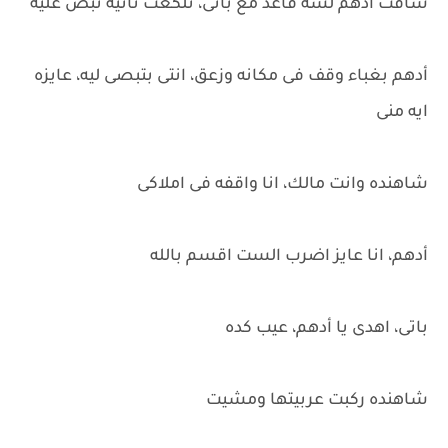
شافت ادهم لسه قاعد مع باتى، تلكعت ثانيه تبص عليه
أدهم بغباء وقف فى مكانه وزعق، انتى بتبصى ليه، عايزه
ايه منى
شاهنده وانت مالك، انا واقفه فى املاكى
أدهم، انا عايز اضرب الست اقسم بالله
باتى، اهدى يا أدهم، عيب كده
شاهنده ركبت عربيتها ومشيت