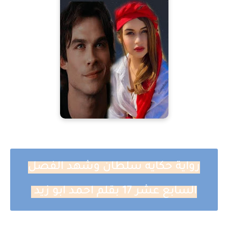
رواية حكايه سلطان وشهد الفصل
السابع عشر 17 بقلم احمد ابو زيد