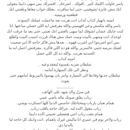
ياسر حاولت اكلمك كتير ...اقولك... اشرحك... افسرلك بس سهى دايما بتقولى
انك مش عايزة تشوفيني..حتى لما سافرت ..بعتلك جواب معاها وبلغتني انك
قطعتيه ورميتيه..
امينه بانهيار كداب كداب انت هربت بعد ماعملت عملتك السوده..
ياسر والله مكنتش وعي افهميني والله معرفش ايه اللي حصلي ساعتها..انا
كنت جايلك عشان اشوفك لما سهى بالغتني انك تعبتي..حتى بعد ما عرفت انك
لوحدك انت وسهى بالبيت وبيت عمك مش هناك قررت اسيب البيت واطلع
بس انتو اصريتوا اني اشرب قهوه.... بعدها مش فاكر حاجه الا اني صحيت
لقيتك مرميه جنبي عالسرير..والله هو ده اللي فاكره ..معرفتش اعمل ايه ما
الصدمه هربت ..والله ده كل اللي حصل
امينه كداب ..
سلطان ضربه بقسوة ليفقد وعيه ..
ونظر الى تلك المنهارة أمامه ..
سلطان جذبها وقادها الى السياره..وامر بان يهتموا بالمربوط امامهم حتى
يعودد
________
في منزل والد شهد على الهاتف..
رباب بقلق صوتك ماله ياضي عيني
همام تعبان يارباب ومحتاجلك حاسس الدنيا كلها اتسكرت بوشي..
رباب بتقول اكده ليه ..جرالك حاجه ياقلب رباب..
همام بتعب رباب انتي هتفضلي تحبيني اكده دايما..
رباب ولاخر يوم في عمري انا ماليش غيرك ياهمام ..انت وابنك كل حاجه ليا
بالدنيا دي..