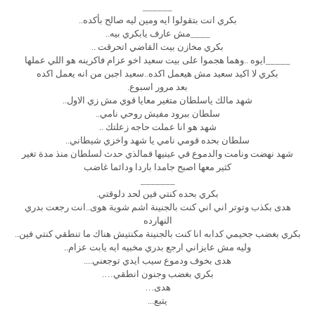
______
بكري انت بتقولوا ايه ومين ليه صالح بأكده..
____مش عارف يابكري بيه..
بكري مخازن بيت القاضي اتحرقت ..
_____ايوه ..وهما هجموا على بيت سعيد اخو عزام فاكرينه هو اللي عملها
بكري لا اكيد سعيد مش هيعمل اكده..سعيد اجبن من انه يعمل اكده
بعد مرور اسبوع.
شهد مالك ياسلطان متغير معايا قوي مش زي الاول..
سلطان ببرود مفيش روحي نامي..
شهد هو انا عملت حاجه زعلتك ..
سلطان بحده قومي نامي يا شهد واخزي شيطاني..
شهد نهضت ونامت والدموع في عينيها فمالذي حدث لسلطان منذ مدة تغير
كثير معها اصبح جامدا باردا ودائما غاضب
_______
بكري بحده كنتي فين لحد دلوقتي.
هدى بكذب وتوتر اني اني كنت بالجنينة اشم شوية هوى..انت رجعت بدري
النهارده
بكري بغضب جحيمي كدابه انا كنت بالجنينة مكنتيش هناك ما تنطقي كنتي فين..
وليه مش عايزاني ارجع بدري مخبيه ايه يابت عزام..
هدى بخوف ودموع سيب ايدي توجعني....
بكري بغضب وجنون انطقي….
هدى…
يتبع...