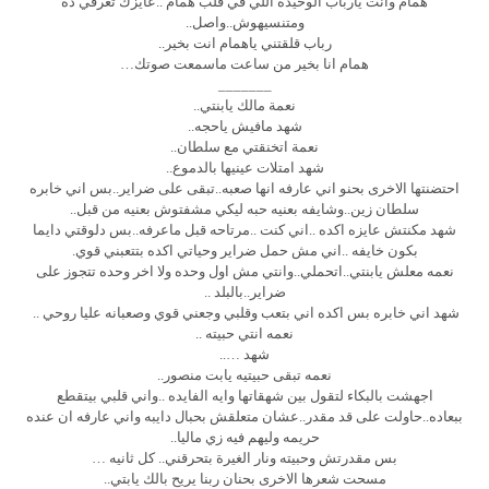
همام وانت يارباب الوحيده اللي في قلب همام ..عايزك تعرفي ده
ومتنسيهوش..واصل..
رباب قلقتني ياهمام انت بخير..
همام انا بخير من ساعت ماسمعت صوتك…
_______
نعمة مالك يابنتي..
شهد مافيش ياحجه..
نعمة اتخنقتي مع سلطان..
شهد امتلات عينيها بالدموع..
احتضنتها الاخرى بحنو اني عارفه انها صعبه..تبقى على ضراير..بس اني خابره
سلطان زين..وشايفه بعنيه حبه ليكي مشفتوش بعنيه من قبل..
شهد مكنتش عايزه اكده ..اني كنت ..مرتاحه قبل ماعرفه..بس دلوقتي دايما
بكون خايفه ..اني مش حمل ضراير وحياتي اكده بتتعبني قوي.
نعمه معلش يابنتي..اتحملي..وانتي مش اول وحده ولا اخر وحده تتجوز على
ضراير..بالبلد ..
شهد اني خابره بس اكده اني بتعب وقلبي وجعني قوي وصعبانه عليا روحي ..
نعمه انتي حبيته ..
شهد …..
نعمه تبقى حبيتيه يابت منصور..
اجهشت بالبكاء لتقول بين شهقاتها وايه الفايده ..واني قلبي بيتقطع
ببعاده..حاولت على قد مقدر..عشان متعلقش بحبال دايبه واني عارفه ان عنده
حريمه وليهم فيه زي ماليا..
بس مقدرتش وحبيته ونار الغيرة بتحرقني.. كل ثانيه …
مسحت شعرها الاخرى بحنان ربنا يريح بالك يابتي..