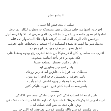
السابع عشر
سلطان متخافيش أنا جنبك ..
اخرجت راسها من خلف سلطان وهي متمسكة به ونظرت لذلك المربوط
امامها لم تظهر ملامحه جيدا من شدة الضرب الذي تعرض له ..لكنها عرفته أجل
.هو نفس ذلك.الوجه الذي لطالما كرهته طوال تلك المده وارادت قتله
بيديها..دموعها انهمرت بشده امسكت ذراع سلطان وضغطت عليها بخوف.
لتقول بصوت مرتجف هوو ده ..ايوه هو ده.
اقترب منه سلطان.. كان الاخر منهكا من شدة الضرب.رفع وجهه وضغط على
فكه بقوة..والآخر يأخذ انفاسه بصعوبه..
ازيك يا دكتور عجبتك الضيافة عندنا..
ياسر انتو مين وعايزين ايه..
سلطان احنا عزراييل ..عايزين ايه عايزين روحك ..
ياسر بخوف انا معملتش حاجه انت ..انت مين..
شد شعره بقوه وادار وجهه لتلتقي عيناه بأمينه..
ياسر بصدمه امينة كنتي فين ...دورت عليكي كتير..
امينه…
ياسر امينه انا اتصلت فيكي كتير..دورت عليكي مقدرتش الاقيكي..
امينه اخرس انا بكرهك بكرهك عملت فيا اكده ليه..هاا انا حبيتك كنت هقف في
وش اهلي عشانك بس انت عملت ايه ..
ياسر مكنتش فوعيي والله مكنتش فوعي..معرفش ايه اللي جرالي..