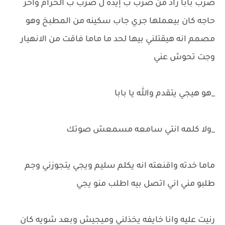
ضرب بابا زاد من ضرب ب إيده ل ضرب ب الحزام واخر
حاجه كان بيعملها جري جاب سكينه من المطبخ وهو
مصمم انه هيقتلني بيها لحد ما ماما فاقت من الانهيار
وجت تحوش عني
_هو هيجي يتقدم والله يا بابا
_ولا كلمه انتي سامعه مسمعش صوتك
ماما خدته واقنعته انه يكلم سليم ويجي يتجوزني وجم
طلبو مني اني اتصل بيه اطلب منو يجي
رنيت عليه وانا خايفه يخذلني وميجيش وبعد شويه كان