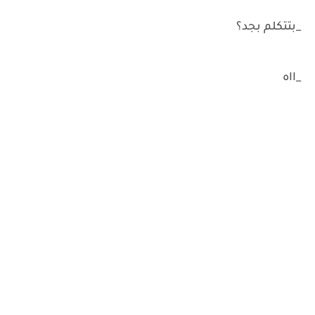
_بتتكلم بجد؟
_ااه