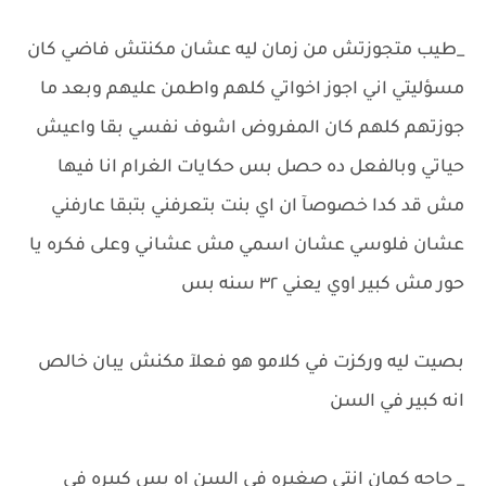
_طيب متجوزتش من زمان ليه عشان مكنتش فاضي كان
مسؤليتي اني اجوز اخواتي كلهم واطمن عليهم وبعد ما
جوزتهم كلهم كان المفروض اشوف نفسي بقا واعيش
حياتي وبالفعل ده حصل بس حكايات الغرام انا فيها
مش قد كدا خصوصآ ان اي بنت بتعرفني بتبقا عارفني
عشان فلوسي عشان اسمي مش عشاني وعلى فكره يا
حور مش كبير اوي يعني ٣٢ سنه بس
بصيت ليه وركزت في كلامو هو فعلآ مكنش يبان خالص
انه كبير في السن
_ حاجه كمان انتي صغيره في السن اه بس كبيره في