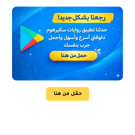
حمّل من هنا