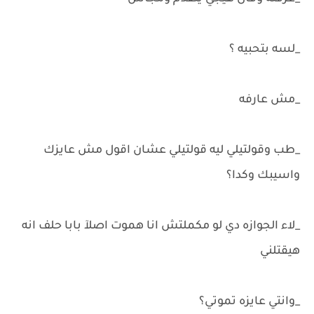
_لسه بتحبيه ؟
_مش عارفه
_طب وقولتيلي ليه قولتيلي عشان اقول مش عايزك
واسيبك وكدا؟
_لاء الجوازه دي لو مكملتش انا هموت اصلآ بابا حلف انه
هيقتلني
_وانتي عايزه تموتي؟