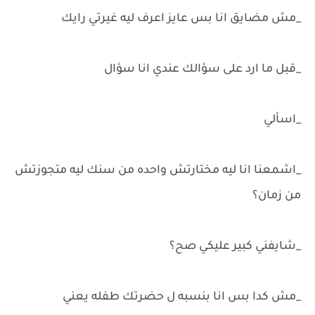
_مش مضايق انا بس عايز اعرف ليه غيرتي رايك
_قبل ما ارد على سؤالك عندي انا سؤال
_اسألي
_اشمعنا انا ليه مختارتش واحده من سنك ليه متجوزتش
من زمان؟
_شايفني كبير عليكي صح؟
_مش كدا بس انا بنسبه ل حضرتك طفله يعني