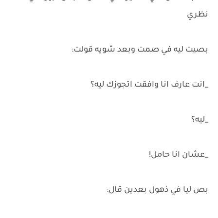
نظري
بصيت ليه في صمت وبعد شويه قولت:
_انت عارف انا وافقت اتجوزك ليه؟
_ليه؟
_عشان انا حامل!
بص ليا في ذهول بعدين قال: