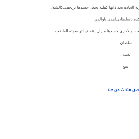
ه الحاده بحد ذاتها كفليه بجعل جسدها يرتجف..كالشلال
ه ياسلطان..اهدى ياوالدي..
به..والاخرى جسدها مازال ينتفض اثر صوته الغاضب…..
سلطان..
نعمه..
تتبع
صل الثالث من هنا