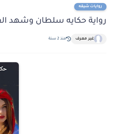
روايات شيقه
رواية حكايه سلطان وشهد الفصل الثاني 2 بق
غير معرف
منذ 2 سنة