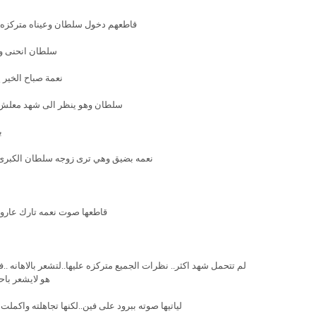
قاطعهم دخول سلطان وعيناه متركزه عل
سلطان انحنى وق
نعمة صباح الخير 
سلطان وهو ينظر الى شهد معلش جد
ب
نعمه بضيق وهي ترى زوجه سلطان الكبرى كا
قاطعها صوت نعمه تارك عاروس
لم تتحمل شهد اكثر.. نظرات الجميع متركزه عليها..لتشعر بالاهانه ..ف
هو لايشعر باح
لياتيها صوته ببرود على فين..لكنها تجاهلته واكم