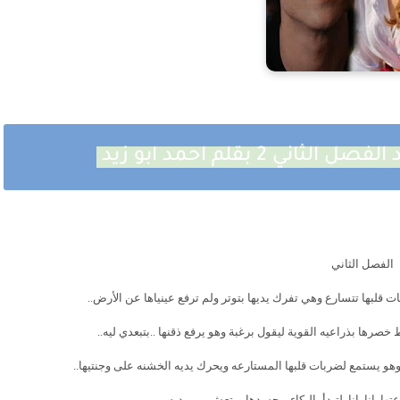
 2 بقلم احمد ابو زيد
الفصل الثاني
بها تتسارع وهي تفرك يديها بتوتر ولم ترفع عينياها عن الأرض..
رها بذراعيه القوية ليقول برغبة وهو يرفع ذقنها ..بتبعدي ليه..
وهو يستمع لضربات قلبها المستارعه ويحرك يديه الخشنه على وجنتيها..
 .انا..انا..لتبدأ بالبكاء..وجسدها يرتعش بين يديه..