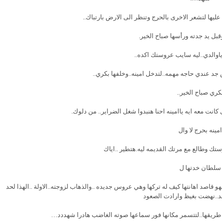
يها لتشعر الاخرى بالحرج وتنظر الى الارض بارتباك..
بل يد جدته ورأسها صباح الخير.
ياوالدي..ليه سايب عروستك اكده..
 عندي حاجه مهمه..لتدخل امينه..وخلفها بكري..
كري صباح الخير..
نت معه ايه ياامينه احنا هنبدوا شغل الضراير.. من دلوك.
امينه بحرج لا وال
تك وطالع مع مرتك القديمه ليه.هتطير ..اياك
سلطان خدتها ل
هو قاصد اهانتها كيف له تركها وهي عروس جديده ..والذهاب لزوجته..الاولة ..الهذا لحد
د..نهضت بغيظ وارادت الصعود
لت طريقها..لتتسمر مكانها فور سماعها صوته الغاضب هادرا شهددد…