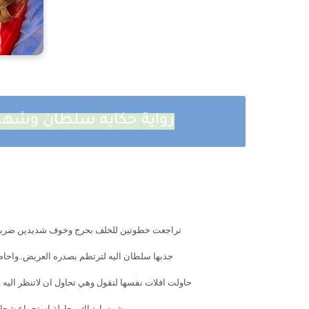
رواية حكايه سلطان وشهد الفصل الثاني
تراجعت خطوتين للخلف بحرج وخوف شديدين ضربات قل
جذبها سلطان اليه لترتطم بصدره العريض..واحاط خص
حاولت افلات نفسها لتقول وهي تحاول ان لاتنظر اليه 
شهد بارتباك محاولة استجماع شجاعتها