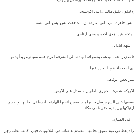
 ليقول بقلق مالك....انتي اكويسه..
.مش جاهزه..اني ..اني..عارفه ان ..ده حقك..بس..بس..اني..لسه..
م..متخفيش..اهدي اكده وروحي ارتاحي ..
شهد انا..انا..
اخدي راحتك...وذهب بخطواته الهادئه الى الشرفه.اخرج علبة سجائره وبدأ يدخن...
 الصعداء..فور ابتعاده عنها..
يمر بعض الوقت..
 الاريكة..شعرها الخجري الطويل منسدل على الارض ..
عها على السرير قبل جبينها مستشعر رائحتها الهادئه ..ليستلقي بجانبها..ويبتسم
رتباكها بين يديه..حتى غفى مكانه..
في الصباح..
 يغط في نوم عميق بجانبها ..لتصدم به شاب في الثلاثينيات فهي ..كانت تظنه رجل