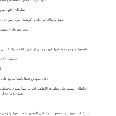
سلطان افلتها بهدوء
شهد بارتباك اني ..اني..اكويسه..بس ..بس اني .
ابتعد عنها هادرا بتفه
قاطعها بهدوء وهو يعطيها ظهره روحي ارتاحي ..انا هسيبك عشان ت
تنفست الاخرى
ل
دخل عليها ووجدها نائمه بثيابها على
سلطان ابتسم على مظهرها اللطيف..اقترب منها بهدوء..ليحملها ويض
بهدوء..وهو يتذكر ا
استيقظت شهد لتجد نفسها نائمة على السرير كتمت شهقتها وهي تراه