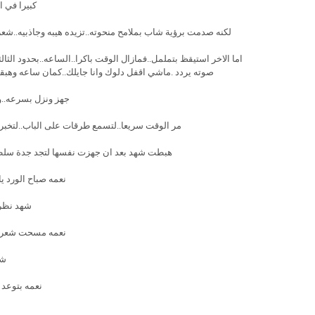
كبيرا في ال
لكنه صدمت برؤية شاب بملامح منحوته..تزيده هيبه وجاذبيه..شعره 
اما الاخر استيقظ بتململ..فمازال الوقت باكرا..الساعه..بحدود ا
صوته يردد .ماشي اقفل دلوك وانا جايلك..كمان ساعه وهبقى
جهز ونزل بسرعه..وا
مر الوقت سريعا..لتسمع طرقات على الباب..لتخبرها 
هبطت شهد بعد ان جهزت نفسها لتجد جدة سلطان 
نعمه صباح الورد يا
شهد نظرت
نعمه مسحت شعرها
شه
نعمه بتوعد 