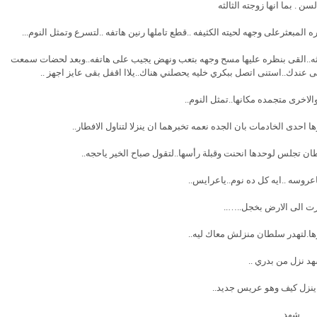
سن . بما انها زوجته الثالثه
المبعثرعلى وجهه لحيته الكثيفه ..قطع تاملها رنين هاتفه ..لتسرع وتمثل النوم...
لثالثه..القى بنظره عليها مسح وجهه بتعب ونهض يجيب على هاتفه..وبعد لحضات سمعت
 عندك..استنى اتصل ببكري خليه يحصلني هناك..يلاا اقفل بقى عايز اجهز ..
لاخرى متجمده مكانها..تمثل النوم..
احدى الخادمات بان الجده نعمه تخبرهما ان ينزلا لتناول الافطار..
تجلس لوحدها انحنت وقبلة رأسها..لتقول صباح الخير ياحجه..
عروسه ..ايه كل ده نوم..ياعرايس..
 الى الارض بخجل..…..
.لتهدر سلطان منزلش معاك ليه..
د نزل من بدري ..
ينزل كيف وهو عريس جديد..
شهد….