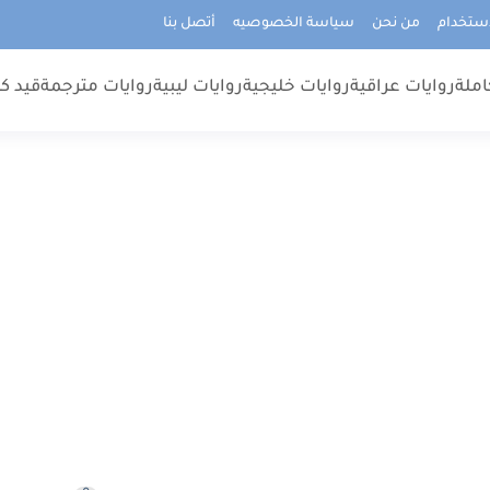
استخدام
من نحن
سياسة الخصوصيه
أتصل بنا
املة
روايات عراقية
روايات خليجية
روايات ليبية
روايات مترجمة
قيد كت