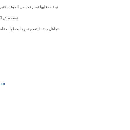
نبضات قليها تسارعت من الخوف ..فنبرت
نعمه مش اكد
تجاهل جدته ليتقدم نحوها بخطوات غاض
الف