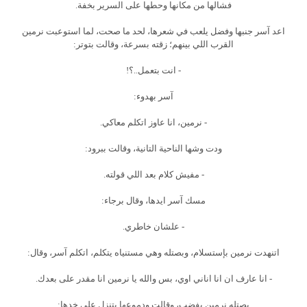
فشالها من مكانها وحطها على السرير بخفة.
اعد آسر جنبها وفضل يلعب في شعرها، لحد ما صحت، لما استوعبت نرمين
القرب اللي بينهم؛ زقته بسرعة، وقالت بتوتر:
- انت بتعمل..؟!
آسر بهدوء:
- نرمين، انا عاوز اتكلم معاكي.
ودت وشها الناحية التانية، وقالت ببرود:
- مفيش كلام بعد اللي قولته.
مسك آسر ايدها، وقال برجاء:
- علشان خاطري.
اتنهدت نرمين بإستسلام، وبصتله وهي مستنياه يتكلم، اتكلم آسر، وقال:
- انا عارف ان انا اناني اوي، بس والله يا نرمين انا مقدر على بعدك.
بصتله نرمين بفضب، وقالت ودموعها بتنزل على خدها: