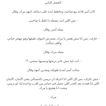
الفصل التاني
كان آسر قاعد مع صاحبه، وحاطط ايده على دماغه، اتنهد مراد، وقال:
- بس اللي انت بتعمله دا غلط يا صاحبي.
بصله آسر، وقال:
- عارف، بس انا مش هقدر يا مراد، مقدرش اشوف طيفها وهو بيهجر حياتي
واقف ساكت.
بصله مراد، وقال:
- انت ليه مش عايز تريحها وتسيبها تمشي..؟!
سكت آسر لمدة طويلة، وبعدين اتنهد وقال:
- مش عارف، بس كل اللي انا اعرفه ان نرمين بالنسبالي يعني الامان، الامان
اللي انا فقدته بعد الغدر اللي حصل في حياتي من اقرب واحدة ليا، لو نرمين
مشت انا هضيع يا مراد.
مراد:
- بس انت كدا بتإذيها.