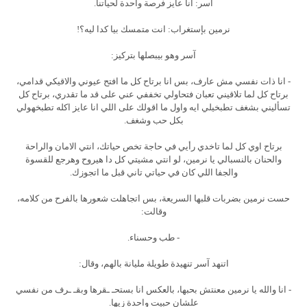
آسر: انا عايز فرصة واحدة لحياتنا.
نرمين بإستغراب: انت متمسك بيا كدا ليه؟!
آسر وهو بيبصلها بتركيز:
- انا ذات نفسي مش عارف، بس انا برتاح كل ما افتح عيوني والاقيكي قدامي،
برتاح كل لما تلاقيني تعبان فتحاولي تخففي عني على قد ما تقدري، برتاح كل
تسأليني بشغف تطبخيلي ايه واول ما اقولك على اللي انا عايز اكله تطبخهولي
بكل حب وشغف.
برتاح اوي كل لما تاخدي رأيي في حاجة تخص حياتك، انتي الامان والراحة
والحنان بالنسبالي يا نرمين، لو انتي مشيتي كل دا هيروح وهرجع للقسوة
والجفا اللي كان في حياتي تاني قبل ما اتجوزك.
حست نرمين بضربات قلبها السريعة، بس اتجاهلت شعورها بالفرح من كلامه،
وقالت:
- طب وحسناء.
اتنهد آسر تنهيدة طويلة مليانة بالهم، وقال:
- انا والله يا نرمين معنتش بحبها، بالعكس انا بستحـ ـقرها وبقـ ـرف من نفسي
علشان حبيت واحدة زيها.