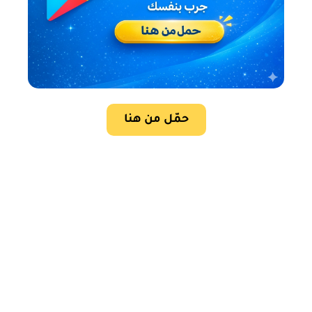
حمّل من هنا