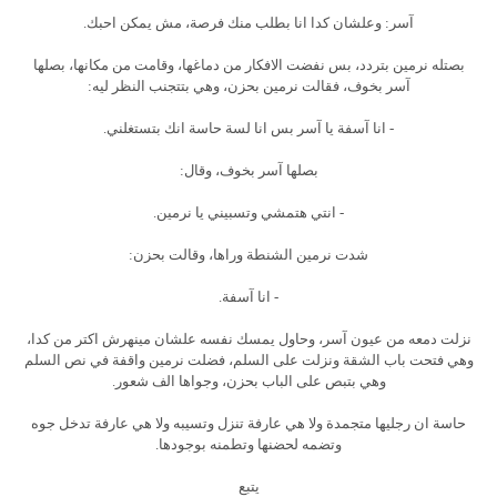
آسر: وعلشان كدا انا بطلب منك فرصة، مش يمكن احبك.
بصتله نرمين بتردد، بس نفضت الافكار من دماغها، وقامت من مكانها، بصلها
آسر بخوف، فقالت نرمين بحزن، وهي بتتجنب النظر ليه:
- انا آسفة يا آسر بس انا لسة حاسة انك بتستغلني.
بصلها آسر بخوف، وقال:
- انتي هتمشي وتسبيني يا نرمين.
شدت نرمين الشنطة وراها، وقالت بحزن:
- انا آسفة.
نزلت دمعه من عيون آسر، وحاول يمسك نفسه علشان مينهرش اكتر من كدا،
وهي فتحت باب الشقة ونزلت على السلم، فضلت نرمين واقفة في نص السلم
وهي بتبص على الباب بحزن، وجواها الف شعور.
حاسة ان رجليها متجمدة ولا هي عارفة تنزل وتسيبه ولا هي عارفة تدخل جوه
وتضمه لحضنها وتطمنه بوجودها.
يتبع