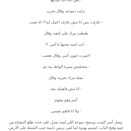
نزلت دموعه، وقال بحزن:
- عارف، بس انا مش عارف اعمل ايه؟! انا تعبت.
طبطب مراد على كتفه، وقال:
- انت لسه بتحبها يا آسر..؟!
احمرت عيون آسر، وقال بغضب:
- متجبليش سيرة الواطـ ـية دي.
بصله مراد بحيرة، وقال:
- انا مش فاهمك بجد.
آسر وهو بيقوم:
- ولا انا فاهم نفسي.
وصل آسر البيت، ومسح دموعه اللي لسه بتنزل على خده، طلع المفتاح من
جيبه وفتح الباب، ابتسم بهدوء لما لقى نرمين نايمة جنب الشنط على الارض،