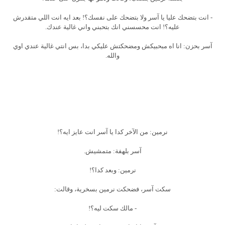
- انت بتضحك عليا يا آسر ولا بتضحك على نفسك؟! بعد ايه انت اللي متقدرش
عليه؟! انت محسسني انك بتحبني واني غالية عندك.
آسر بحزن: انا اه مبحبيكش ومضحكتش عليكي بدا، بس انتي غالية عندي اوي
والله.
نرمين: من الآخر كدا يا آسر انت عايز ايه؟!
آسر بلهفة: متمشيش.
نرمين: وبعد كدا؟!
سكت آسر، فضحكت نرمين بسخرية، وقالت:
- مالك سكت ليه؟!