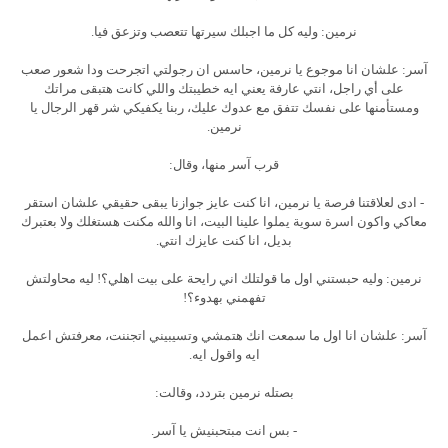
نرمين: وليه كل ما اجبلك سيرتها تتعصب وتزعق فيا.
آسر: علشان انا موجوع يا نرمين، حاسس ان رجولتي اتجرحت ودا شعور صعب
على أي راجل، انتي عارفة يعني ايه خطيبتك واللي كانت هتبقى مراتك
ومستأمنها على نفسك تتفق مع عدوك عليك، ربنا يكفيكي شر قهر الرجال يا
نرمين.
قرب آسر منها، وقال:
- ادى لعلاقتنا فرصة يا نرمين، انا كنت عايز جوازنا يبقى حقيقي علشان استقر
معاكي واكون اسرة سوية يملوا علينا البيت، انا والله مكنت هستغلك ولا بعتبرك
بديل، انا كنت عايزك انتي.
نرمين: وليه حبستني اول ما قولتلك اني رايحة على بيت اهلي؟! ليه محاولتش
تفهمني بهدوء؟!
آسر: علشان انا اول ما سمعت انك هتمشي وتسيبيني اتجننت، معرفتش اعمل
ايه واقول ايه.
بصتله نرمين بتردد، وقالت:
- بس انت مبتحبنيش يا آسر.