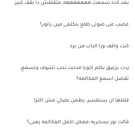
بعد كده سمعت هههههههه، متقلقش دا بقف كبير
غصب عنى صوتى طلع بتكلمى مين يانور؟
كنت واقف ورا الباب من بره
ردت بزعيق بكلم اخويا مدحت تحب تشوف وتسمع،
تفضل اسمع المكالمه؟
قلتلها ان بستفسر، بطمن عليكي مش اكتر!
قالت نور بسخريه ،ممكن اكمل المكالمه يعنى؟