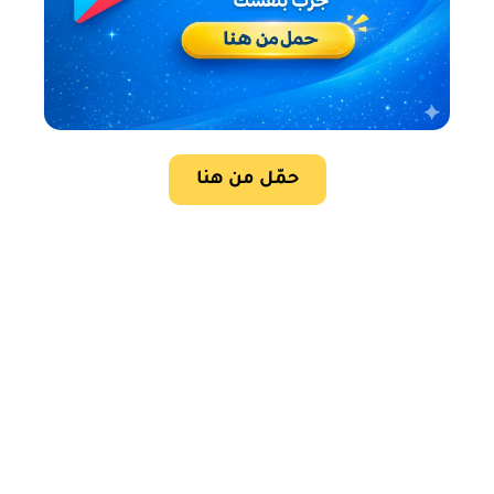
حمّل من هنا