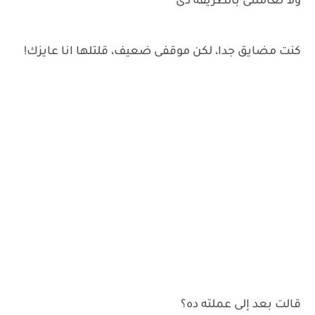
ولا تعاملنى بالطريقه دى
كنت مضايق جدا، لكن موقفى ضعيف، قلتلها انا عايزك!
قالت بعد إلى عملته ده؟