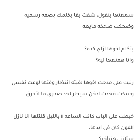
سمعتها بتقول، شفت بقا بكلمك بصفه رسميه
وضحكت ضحكه مايعه
بتكلم اخوها ازاي كده؟
وانا همنعها ليه؟
رنيت على مدحت اخوها لقيته انتظار وقتها لومت نفسي
وسكت قعدت ادخن سيجار لحد صدرى ما اتحرق
خبطت على الباب كانت الساعه ١١ بالليل قلتلها انا نازل
الفون كان فى ايدها،
سألتنى هتتأخر؟