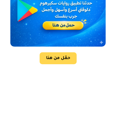
حمّل من هنا