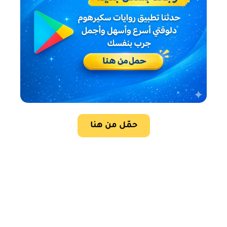
حمّل من هنا