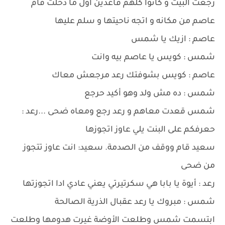
رجعت البيت و كانوا كلهم قاعدين أول ما دخلت قام
عاصم من مكانه و اتجه ناحيتها و سلم عليها
عاصم : ازيك يا شمس
شمس : كويس يا عاصم بيه وانت
عاصم : كويس بشوفتك رعد مرجعش معاك
شمس : ده مش ولد وهو أكيد حرجع
شمس قعدت معاهم و رعد رجع ومعاه ضحى ...رعد :
حعرفكم على البنت يلي عاوز اتجوزها
سعيد قام ووقف من الصدمة. سعيد: انت عاوز تتجوز
من ضحى
رعد : أيوة يا بابا هي سكرتيرتي يعني عادي ادا اتجوزتها
شمس : مبروك يا رعد عقبال الذرية الصالحة
ابتسمت شمس وطلعت الأوضة غيرت هدومها وطلعت