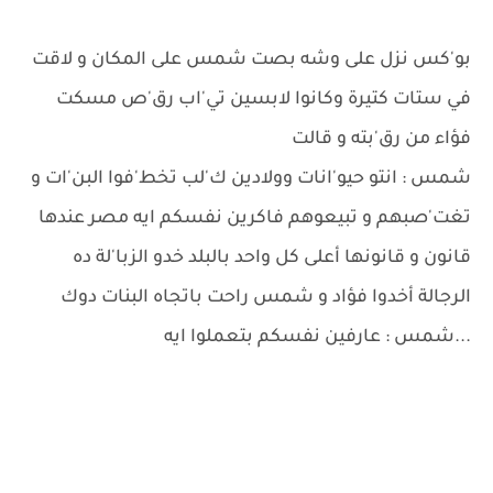
بو'كس نزل على وشه بصت شمس على المكان و لاقت
في ستات كتيرة وكانوا لابسين تي'اب رق'ص مسكت
فؤاء من رق'بته و قالت
شمس : انتو حيو'انات وولادين ك'لب تخط'فوا البن'ات و
تغت'صبهم و تبيعوهم فاكرين نفسكم ايه مصر عندها
قانون و قانونها أعلى كل واحد بالبلد خدو الزبا'لة ده
الرجالة أخدوا فؤاد و شمس راحت باتجاه البنات دوك
...شمس : عارفين نفسكم بتعملوا ايه