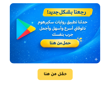
حمّل من هنا