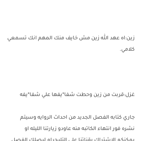
زين:اه عهد الله زين مش خايف منك المهم انك تسمعي
كلامي.
غزل:قربت من زين وحطت شفا*يفها علي شفا*يفه
جاري كتابه الفصل الجديد من احداث الروايه وسيتم
نشره فور انتهاء الكاتبه منه عاودو زيارتنا الليله او
يمكنكم الاشتراك بقناتنا علي التليجرام ليصلك الفصل