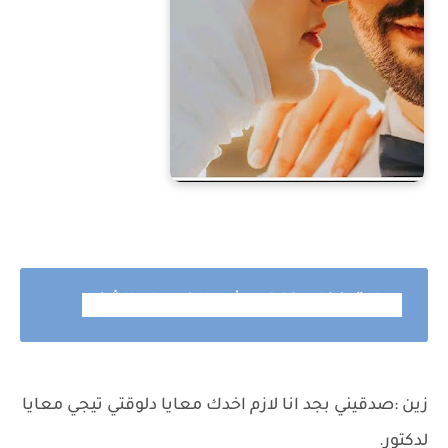
رواية غزل 140 وش الفصل الثاني
زين :صدقيني بجد انا لازم اخدك معايا دلوقتي تيجي معايا
لدكتور.