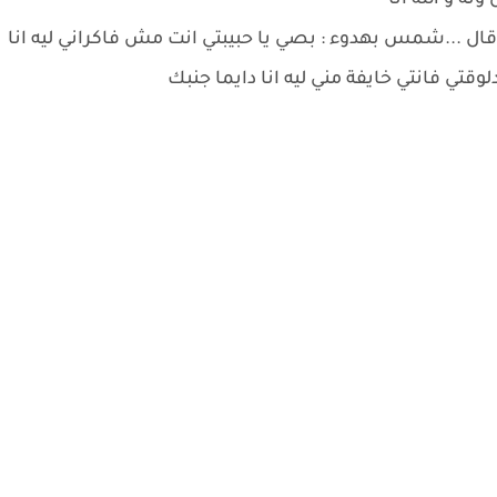
ة و الله أنا
ل ...شمس بهدوء : بصي يا حبيبتي انت مش فاكراني ليه انا
تي فانتي خايفة مني ليه انا دايما جنبك