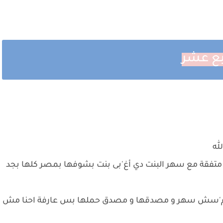
بع عشر
لله
تفقة مع سهر البنت دي أغ'بى بنت بشوفها بمصر كلها بجد
لا ملم'سش سهر و مصدقها و مصدق حملها بس عارفة احنا مش