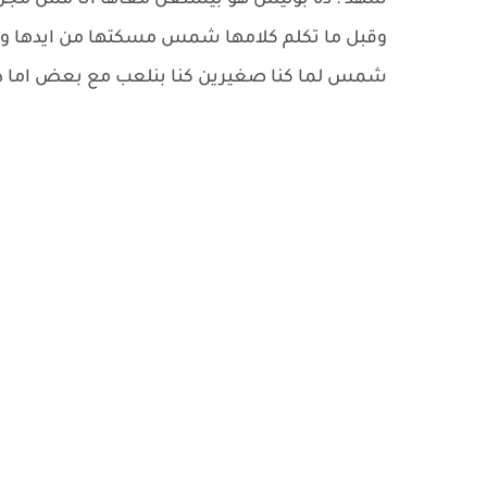
شهد : ده بوليس هو بيشتغل معاها أنا مش مجن'ون
وقبل ما تكلم كلامها شمس مسكتها من ايدها وقا
شمس لما كنا صغيرين كنا بنلعب مع بعض اما دلوق