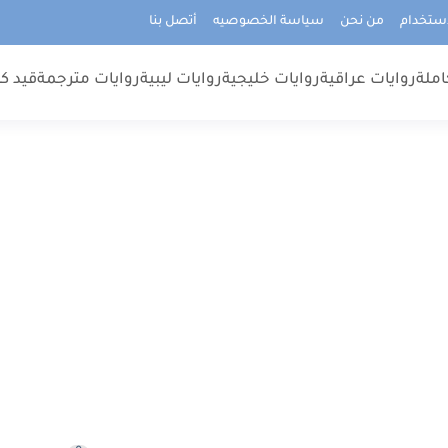
استخدام
من نحن
سياسة الخصوصيه
أتصل بنا
املة
روايات عراقية
روايات خليجية
روايات ليبية
روايات مترجمة
قيد كت