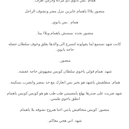
همام :بس يابوي دي مراته ولازمن تعرف..
منصور:يلااا ياهمام عايزين ننزل مصر ونشوف الراجل
همام : بس يابوي..
منصور بحده :مبسش ياهمام ويلاا بينا..
كانت شهد تستمع لما يقولونه لتسرع الى والدها بقلق وخوف سلطان حصله
حاجه يابوي..
منصور..
شهد: همام قولي ياخوي سلطان كويس مفيهوش حاجه عفشه..
همام: متقلقيش ياشهد هو بخير بس اتعارك مع حد بمصر واتضرب بسكينه..
شهد ضربت على صدرها بهلع يامصيبتي طب طب هو هو كويس كويس ياهمام
انطق ياخوي طمني..
منصور: كويس متخافيش يابتي احنا هنروح نشوفه يلا ياهمام
شهد :اني هجي معاكم..