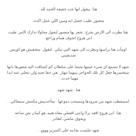
هنا: بيقول انها جت خفيفه الحمد لله..
منصور :طيب حصل ايه ومين اللي عمل اكده..
هنا نظرت الى الارض بحرج ..شعر بها منصور ليقول محاولا تدارك الامر: طيب
اني هروح اشوف همام وراجع..
اومأت هنا براسها ونظرت الى شهد التي تبكي . لتقول: متخفيش هو كويس
صديقيني
شهد لا تسمع اي شيء عينيها مثبتتا على سلطان كم اشتاقت اليه شعورها بانها
ستخسرها جعل كل تلك الحواجز بينهما تنهار ..هي حقا تحبه ولن تتخلى عنه ابدا
مهما حدث…
هنا : شهد شهد..
استيقظت شهد من شرودها ومسحت دموعها : متأخذنيش مكنتش سمعاكي…
هنا: اني هروح اقعد براا وانتي افضلي معاه هنيه..هو كمان نص ساعه
ويفوق..ماشي..لتغادر .
شهد جلست بجانبه على السرير وووو…