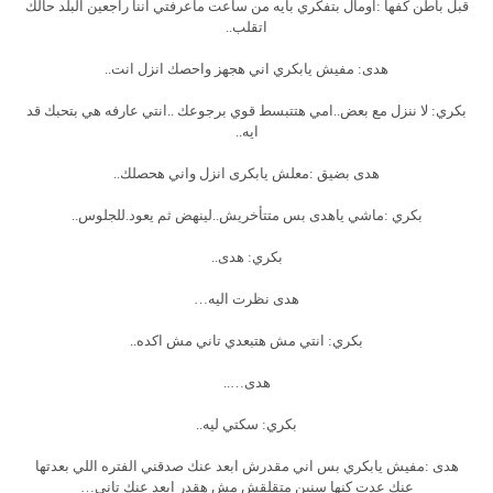
قبل باطن كفها :اومال بتفكري بايه من ساعت ماعرفتي اننا راجعين البلد حالك
اتقلب..
هدى: مفيش يابكري اني هجهز واحصك انزل انت..
بكري: لا ننزل مع بعض..امي هتتبسط قوي برجوعك ..انتي عارفه هي بتحبك قد
ايه..
هدى بضيق :معلش يابكرى انزل واني هحصلك..
بكري :ماشي ياهدى بس متتأخريش..لينهض ثم يعود.للجلوس..
بكري: هدى..
هدى نظرت اليه…
بكري: انتي مش هتبعدي تاني مش اكده..
هدى…..
بكري: سكتي ليه..
هدى :مفيش يابكري بس اني مقدرش ابعد عنك صدقني الفتره اللي بعدتها
عنك عدت كنها سنين متقلقش مش هقدر ابعد عنك تاني…