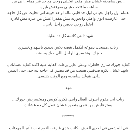
..بس سامحته عشان مش هقدر اتخيلي روحي مع حد غير همام ..اني من
ساعت مافتحت عيني معرفتش غيره .
همام اول راجل بحياتي اول حد قلبي ماله او حد حبيته اني تخليت عن كل حاجه
حتى عارضت ابوي واهلي واتجوزته مش هقدر اعيش من غيره مش قادره
اتخيل روحي بحضن راجل تاني ..
شهد :انتي كاتمة كل ده بقلبك.. ..
رباب :مسحت دموعه لتكمل بغصه بلاش تعندي ياشهد وتخسري
جوزك...وتخسري الراجل اللي حبك وحبيتيه..
كفايه جوزك شاري خاطرك ومش عايز يزعلك..كفايه عليه اكده كفايه عشانك يا
شهد عشان بكره صدقيني هيتعب من قد مصبر..كل حاجه ليه حد.. حتى الصبر.
..اني بقولك سامحيه ومع الوقت هتنسي
شهد..
رباب اني هقوم اشوف العيال وانتي فكري كويس ومتخسريش جوزك…
ومتزعليش من عمي منصور عشان عمل كل ده عشانك
******
في المشفى في احدى الغرف ..كانت هدى غارقه بالنوم تحت تأثير المهدئات