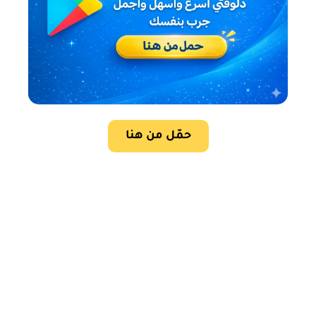
حمّل من هنا