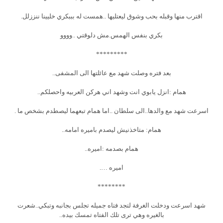
اقترب منها وقبله بحب وشوق ليعتليها ..همست له بببكري خليينا ننززلل.
بكري بنفس الهمس.مش دلوقتي ..وووو
*********
بعد فتره وصلت شهد مع عائلتها الى المشفى..
همام :انزل يابوي انت وشهد اني هركن العربيه واحصلكم..
اسرعت شهد مع والدها..الى سلطان ..اما همام تبعهما ليصطدم بشخص ما .
همام: متاخذنيش ليصدم باميره امامه..
همام بصدمه :اميره..
اميره ….
********
شهد اسرعت ودخلت الغرفة لتجد فتاه جميله تجلس بجانبه وتبكي..شعرت
بالغيره وهي ترى تلك الفتاه تمسك بيده..