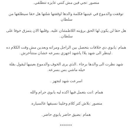
منصور :تجي فين مش كنتي عايزه تتطلقي..
توقفت والدموع في عينيها فكلمة والدها اوقفتها شلتها هل حقا سيطلقها من
سلطان
هل حقا لن يكون لها الحق برؤيته اللاطمئنان عليه.. وقلبها الان يتمزق خوفا على
سلطان..
همام :يابوي دي خلافات بتحصل بين الراجل ومراته وبعدين مش وقت الكلام ده
..لينظر الى شهد يلاا ياشهد اجهزي بسرعه عشان منتتأخرش..
شهد نظرت الى والدها برجاء ..الذي يرى الخوف والدموع بعينيها ليقول بقلة
حيله ماشي بس بسرعه..
اسرعت شهد لتجهز ..
همام :انت بتعمل فيها اكده ليه يابوي حرام والله
منصور :بلاش كتر كلام وخلينا نسبقها عالسياره.
همام :بضيق حاضر يابوي حاضر..
******