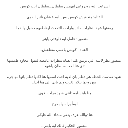
اسرعت اليه دون وعي لتهمس سلطان...سلطان انت كويس..
الفتاه: متخفيش كويس بس نايم عشان تاثير الدوى..
رمقتها شهد.بنظرات حاده وارادت التحدث ليقاطعهم دخول والدها.
منصور : عامل ايه دلوقتي يابتي..
الفتاه : كويس ياعمي متقلقش..
منصور نظر لابنته التي ترمق تلك الفتاه بنظرات غامضه ليقول محاولا طمئنتها
:دي هنا اخت سلطان ياشهد..
شهد صدمت للحظه هي تعلم بان لديه اخت اسمها هنا لكنها تعلم بانها مهاجرة
مع زوجها ببلاد الغرب ولم تاتي الى هنا ابدا..
هنا بابتسامه :انتي شهد مرات اخوي..
اومأ براسها بحرج .
هنا :والله عرف ينقي مشاء الله عليكي..
منصور :الحكيم قالك ايه يابتي ..