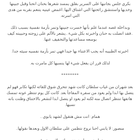
بكري جلس بجانبها على السرير بقلق يمسد شعرها بحنان انحنا وقبل جبينها
وخديها واستنشق رائحتها التي اشتاق اليها..اغمض عينيه يتنعم بقربه من هدى
التي اسرته.
وبداخله غصه عندما علم بأنها خسرت جنينها وتمر بأزمة نفسية بسبب ذلك
..فقد اتصلت به حنان واخبرته بكل شيء ..يشعر بالألم على زوجته وحبيبته كيف
بوسعه مساعدتها والتخفيف عنها.
اخبرته الطبيبه أنه يجب الاعتناء بها جيدا فهي تمر بأزمة نفسيه سيئه جدا.
لذلك قرر ان يفعل شيء لها ينسيها كل مامرت به.
********
بعد شهران من غياب سلطان كانت شهد تتحرق شوق للقائه لكنها تكابر فهو لم
يتصل بها ابدا ولم يعود من سفره المفاجأ بعد. كانت كل يوم تنتظر عوته تمسك
هاتفها تنتظر اتصال منه لكنه لم يعود او يتصل ابدا لتشعر بالاختناق وظنت بانه
نسيها.
همام: انت مش هتقول لشهد يابوي ..
منصور: لا يابني احنا نروح نتطمن على سلطان الاول وبعدها نقولها..