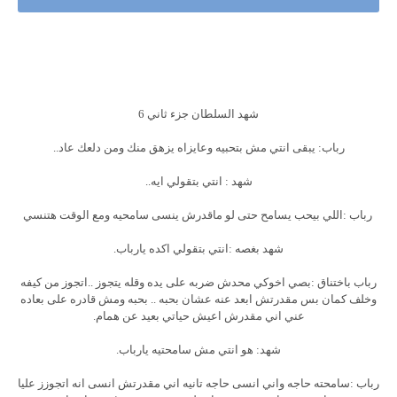
شهد السلطان جزء ثاني 6
رباب: يبقى انتي مش بتحبيه وعايزاه يزهق منك ومن دلعك عاد..
شهد : انتي بتقولي ايه..
رباب :اللي بيحب يسامح حتى لو ماقدرش ينسى سامحيه ومع الوقت هتنسي
شهد بغصه :انتي بتقولي اكده يارباب.
رباب باختناق :بصي اخوكي محدش ضربه على يده وقله يتجوز ..اتجوز من كيفه
وخلف كمان بس مقدرتش ابعد عنه عشان بحبه .. بحبه ومش قادره على بعاده
عني اني مقدرش اعيش حياتي بعيد عن همام.
شهد: هو انتي مش سامحتيه يارباب.
رباب :سامحته حاجه واني انسى حاجه تانيه اني مقدرتش انسى انه اتجوزز عليا