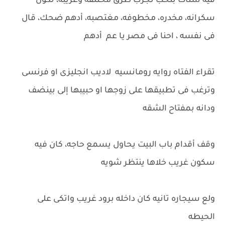
فيه ستات بتحب تجرب طرق مختلفه وغريبه، تكون
سكرانه، مخدره، مخطوفه، مغتصبه، أدهم ضحك، قال
فى نفسه ، احنا فى مصر يا عم أدهم
تقراء الفتاه روايه رومانسيه لاديب انجليزى او فرنسى
وترغب فى تطبيقها على زوجها او حبيبها إلى بينضف
ودانه بمفتاح الشقه
وقف أقدام باب البيت يحاول يسمع حاجه، كان فيه
سكون غريب خلاها ينتظر شويه
ولع سيجاره تانيه كان داخله برود غريب واتكى على
الحيطه