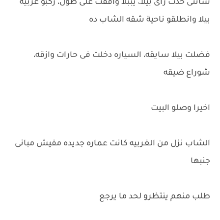
سانتى خدت رأى بيلا، يببلا وافقت على طول، ركبو عربية
بيلا وانطلقو ناحية شقه الشاب ده
فضلت بيلا سايقه، السياره دخلت فى حارات وازقه،
شوراع ضيقه
اخيرا وصلو البيت
الشاب نزل من الغربيه كانت عماره جديده مفيش مبانى
جنبها
طلب منهم ينتظرو لحد ما يرجع