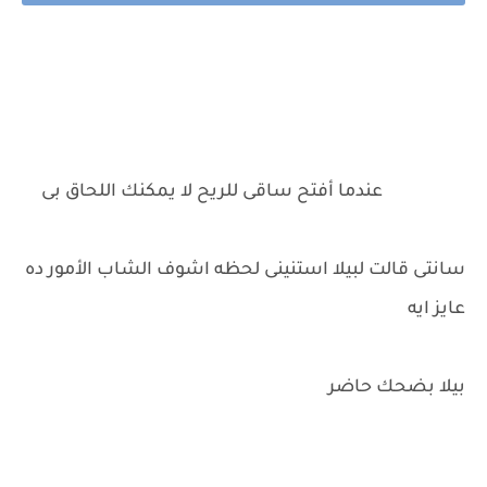
عندما أفتح ساقى للريح لا يمكنك اللحاق بى
سانتى قالت لبيلا استنينى لحظه اشوف الشاب الأمور ده
عايز ايه
بيلا بضحك حاضر