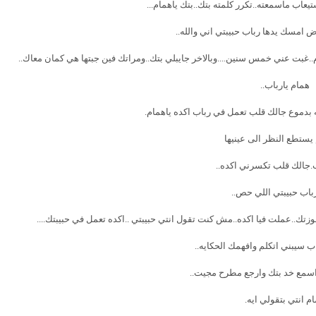
اب ماسمعته..تكرر كلمته بتك..بتك ياهمام...
 امسك يدها رباب حبيبتي اني والله..
ام..غبت عني خمس سنين....وبالاخر جايبلي بتك..ومراتك فين جبتها هي كمان معاك..
همام يارباب..
بدموع جالك قلب تعمل في رباب اكده ياهمام.
يستطع النظر الى عينيها
.جالك قلب تكسرني اكده..
باب حبيبتي اللي حص..
تك..عملت فيا اكده..مش كنت تقول انتي حبيبتي ..اكده تعمل في حبيبتك....
ب سيبني اتكلم وافهمك الحكايه..
سمع خد بتك وارجع مطرح مجيت..
م انتي بتقولي ايه.