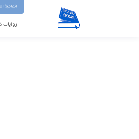
اتفاقية ال
روايات ك