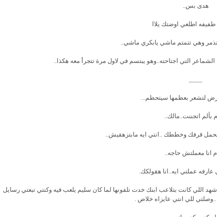
هدى بس..
 طفيفه اطلعي اوضتك يلاا
ذمر وهي تتمتم ماشي يابكري ماشي..
لشماعر التي اجتاحته..وهو يبتسم في لاول مرة تتجرأ معه هكذا..
____
أرض لتشعر بعظمها سيتحطم...
 بألم اتجننت..مالك..
ل قرفك وخططك ..انتي ايه مابتزهقيش..
 انا معملتش حاجه..
ارفه عملتي ايه..انا هقولكك.
هد اللي كانت بتلاعب ابنك خدت تلفونها لما كان سليم يلعب فيه وكنتي تبعتي رسايل
.وصلتي للي انتي عايزاه خلاص .