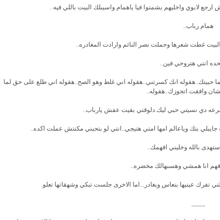
يش ارجع لابوي واخليهم يشمتوا فيا ياهمام واسيبلك البيت باللي فيه .
همام رباب..
بيت غطت شعرها وحملت نصر النائم وارادت المغادره..
حده انتي هتروحي فين..
ما حبيتك..هقوله انك كسرتني..هقوله اني غلط وهو الصح..هقوله اني طلع على حق لما
ان وافقت اتجوزك..هقوله..
رعه دي نسيتي حبي ليك.دلوقتي بقيت عفش يارباب..
يبلي بتك وياعالم امها امتي هتيجي..انتي لو بتحبني مكنتش عملت اكده..
هدى بالله وخليني افهمك..
فهم انا همشي وهسبهالك مخضره..
لتي تفرك عينيها بنعاس ويغادر...اما الاخرى جلست تبكي وشهقاتها تعلو.
____