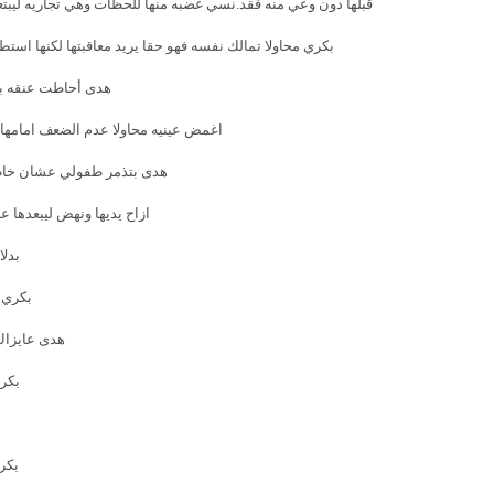
قبلها دون وعي منه فقد.نسي غضبه منها للحظات وهي تجاريه ليبت
بكري محاولا تمالك نفسه فهو حقا يريد معاقبتها لكنها اس
هدى أحاطت عنقه بذ
اغمض عينيه محاولا عدم الضعف امامها
هدى بتذمر طفولي عشان خاطر
ازاح يديها ونهض ليبعدها 
بدل
بكري ع
هدى عايزاك
بكر
بكر