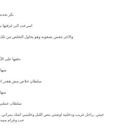
بكر بحده
اسرعت الى غرفتها بت
والاخر تنفس بصعوبه وهو يحاول التخلص من تلك ا
دفعها على ال
سهام
سلطان خلاص مش هقدر اتحم
سهام
سلطان عملتي ع
جبتي...راجل غريب ودخلتيه اوضتي بنص الليل وخلتيني اشك بمراتي..ش
حب وغرام منيه .