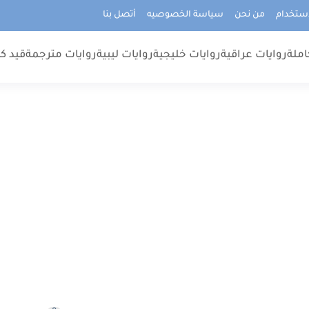
استخدام
من نحن
سياسة الخصوصيه
أتصل بنا
املة
روايات عراقية
روايات خليجية
روايات ليبية
روايات مترجمة
قيد كت