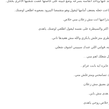
عد عنها وياخد انفاسه بسرعه..وضع جبينه على خاصتها عضت شفتيها الاخرى بخجل..
تطاعت جعله يضعف أمامها ليقول وهو متقمصا الببرود بصعوبه اطلعي اوضتك..
راعيها انت مش زعلان مني خلاص.
 اكثر والسيطرة على نفسه ليقول اطلعي اوضتك..ياهدى
ي متزعلش يابكري والله مش هعيدها تاني..
عنه..قولتي اللي عندك سيبيني اشوف شغلي.
ال شغلك اهم مني…
ايزه ايه بابت عزام ..
 تسامحني ومتزعلش مني..
ي بضيق مش زعلان
.هدى مش باين..
 خلاص روحي ياهدى