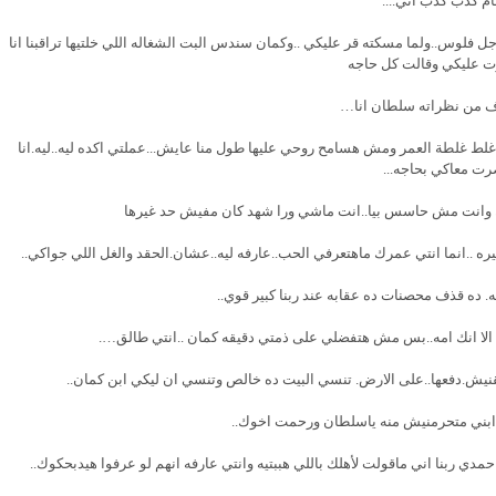
م كدب كدب اني....
فلوس..ولما مسكته قر عليكي ..وكمان سندس البت الشغاله اللي خلتيها تراقبنا انا
 عليكي وقالت كل حاجه
 من نظراته سلطان انا…
ي اغلط غلطة العمر ومش هسامح روحي عليها طول منا عايش...عملتي اكده ليه..ليه.انا
ت معاكي بحاجه...
ن وانت مش حاسس بيا..انت ماشي ورا شهد كان مفيش حد غيرها
ره ..انما انتي عمرك ماهتعرفي الحب..عارفه ليه..عشان.الحقد والغل اللي جواكي..
يه. ده قذف محصنات ده عقابه عند ربنا كبير قوي..
لا انك امه..بس مش هتفضلي على ذمتي دقيقه كمان ..انتي طالق….
قنيش.دفعها..على الارض. تنسي البيت ده خالص وتنسي ان ليكي ابن كمان..
يم ابني متحرمنيش منه ياسلطان ورحمت اخوك..
حمدي ربنا اني ماقولت لأهلك باللي هببتيه وانتي عارفه انهم لو عرفوا هيدبحكوك..