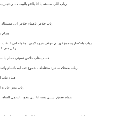
رباب اللي سمعته..يا انا ياانتو بالبيت ده..ومتجبرن
رباب خلاص ياهمام خلاص اني هسيبلك ال
همام ب
رباب بانكسار ودموع قهر لم تتوقف هروح لابوي ..هقوله اني غلطت ل
زعل مني عش
همام بعتاب خلاص نسيتي همام..بالس
رباب بضحك ساخره مختلطه بالدموع حب ايه ياهمام وانت جا
همام طب است
رباب مش عايزه ا
همام بضيق استني هنيه انا اللي هغور ..ليحمل الفتاه ا