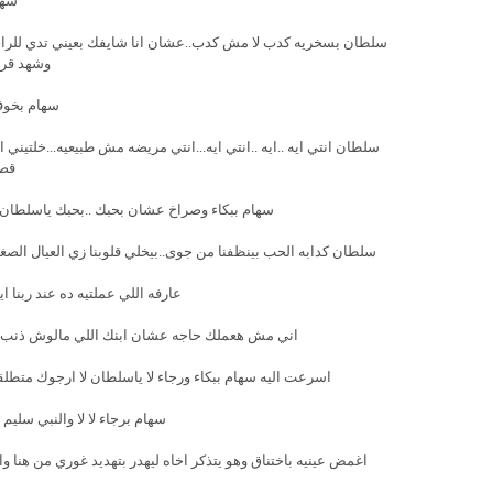
سها
سلطان بسخريه كدب لا مش كدب..عشان انا شايفك بعيني تدي للراجل 
وشهد قرت
سهام بخوف
سلطان انتي ايه ..ايه ..انتي ايه...انتي مريضه مش طبيعيه...خلتين
قصر
سهام ببكاء وصراخ عشان بحبك ..بحبك ياسلطا
سلطان كدابه الحب بينظفنا من جوى..بيخلي قلوبنا زي العيال الصغي
عارفه اللي عملتيه ده عند ربنا ا
اني مش هعملك حاجه عشان ابنك اللي مالوش ذنب ا
اسرعت اليه سهام ببكاء ورجاء لا ياسلطان لا ارجوك متطل
سهام برجاء لا لا والنبي سل
اغمض عينيه باختناق وهو يتذكر اخاه ليهدر بتهديد غوري من هنا وا