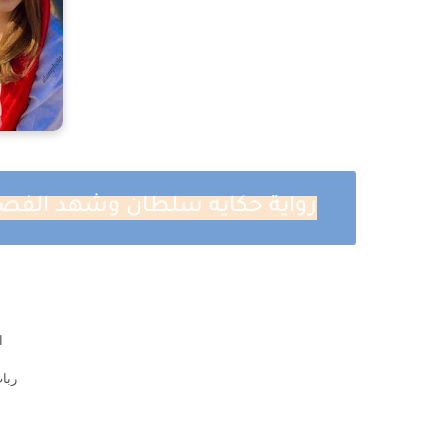
رواية حكايه سلطان وشهد الفصل الواحد والع
ا
ربا