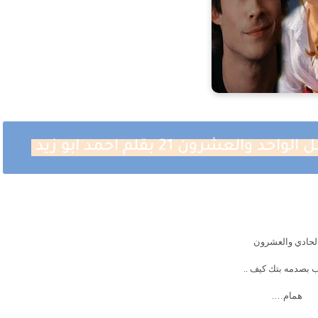
شرون 21 بقلم احمد ابو زيد
لحادي والعشرون
ب بصدمه بتك كيف ..
همام….