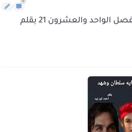
0
رواية حكايه سلطان وشهد الفصل الواحد والعشرون 21 بقلم