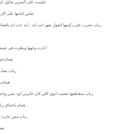
جلست على السرير تحاول استيع
جلس امامها على الارض
رباب تضرب على ركبتيها لتقول بقهر انت ايه ...ايه .انت ايه ياهم
ادارت وجهها ونظرت في عينيه 
همام لم 
رباب بعتاب
همام ر
رباب بمقاطعها عصيت ابوي اللي كان عايزني لود.عمي واتجوز
همام باختناق ربا
رباب مش عايزه ا
هما