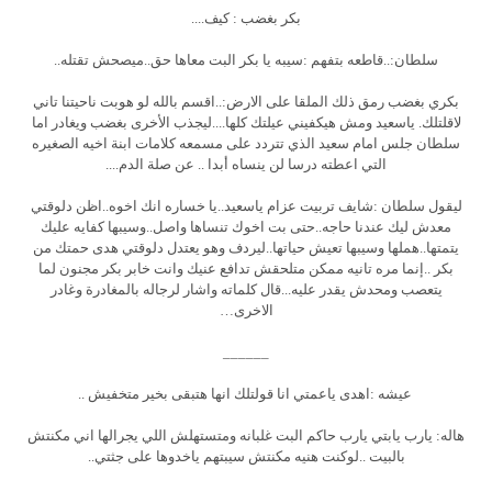
بكر بغضب : كيف....
سلطان:..قاطعه بتفهم :سيبه يا بكر البت معاها حق..ميصحش تقتله..
بكري بغضب رمق ذلك الملقا على الارض:..اقسم بالله لو هوبت ناحيتنا تاني
لاقلتلك. ياسعيد ومش هيكفيني عيلتك كلها....ليجذب الأخرى بغضب ويغادر اما
سلطان جلس امام سعيد الذي تتردد على مسمعه كلامات ابنة اخيه الصغيره
التي اعطته درسا لن ينساه أبدا .. عن صلة الدم....
ليقول سلطان :شايف تربيت عزام ياسعيد..يا خساره انك اخوه..اظن دلوقتي
معدش ليك عندنا حاجه..حتى بت اخوك تنساها واصل..وسيبها كفايه عليك
يتمتها..هملها وسيبها تعيش حياتها..ليردف وهو يعتدل دلوقتي هدى حمتك من
بكر ..إنما مره تانيه ممكن متلحقش تدافع عنيك وانت خابر بكر مجنون لما
يتعصب ومحدش يقدر عليه...قال كلماته واشار لرجاله بالمغادرة وغادر
الاخرى…
______
عيشه :اهدى ياعمتي انا قولتلك انها هتبقى بخير متخفيش ..
هاله: يارب يابتي يارب حاكم البت غلبانه ومتستهلش اللي يجرالها اني مكنتش
بالبيت ..لوكنت هنيه مكنتش سيبتهم ياخدوها على جثتي..