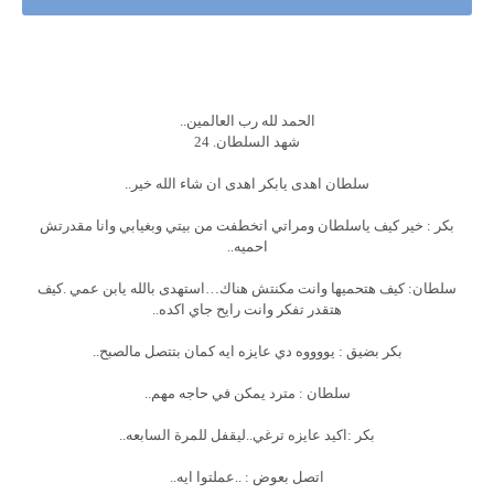
الحمد لله رب العالمين..
شهد السلطان. 24
سلطان اهدى يابكر اهدى ان شاء الله خير..
بكر : خير كيف ياسلطان ومراتي اتخطفت من بيتي وبغيابي وانا مقدرتش
احميه..
سلطان: كيف هتحميها وانت مكنتش هناك…استهدى بالله يابن عمي .كيف
هتقدر تفكر وانت رايح جاي اكده..
بكر بضيق : يووووه دي عايزه ايه كمان بتتصل مالصبح..
سلطان : مترد يمكن في حاجه مهم..
بكر :اكيد عايزه ترغي..ليقفل للمرة السابعه..
اتصل بعوض : ..عملتوا ايه..