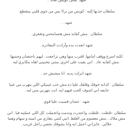
سلطان جذبها إليه : كويس من براا بس من جوى قلبي بيتقطع.
شهد…
سلطان : مش كفايه مش هتسامحني وتغفري..
شهد ابعدت يده وأرادت المغادره..
لكنه اسرع ووقف امامها..اقترب منها وهي تراجعت ..ليهم باحتضان وجنتيها
:مش كفايه عاد .. اني بقيت على اخري..منتي بتحبيني اهاه بتكابري ليه
شهد انزلت يديه :انا مبحبش حد..
سلطان : كدابه خوفك وقلقك عليا ده مش حب.عينيكي اللي بتهرب من عنيا
خايفه اني اشوف الحب فيهم ايه..انت بتهربي مني ليه...
شهد : عشان قسيت عليا قوي
سلطان :غلطت ..غلطت..واعتذرت وندمت واتحملت..كل اللي عملتيه فيا.. اني
مش ملاك ...مش معصوم من الغلط..انتي كنتي بتغاري من امينه و سهام وهما
حلالي ..عايزاني اعمل ايه وانا بشوفك بحضن راجل غريب..