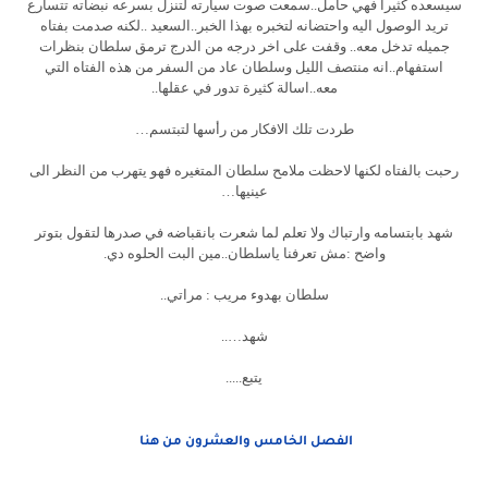
سيسعده كثيراً فهي حامل..سمعت صوت سيارته لتنزل بسرعه نبضاته تتسارع
تريد الوصول اليه واحتضانه لتخبره بهذا الخبر..السعيد ..لكنه صدمت بفتاه
جميله تدخل معه.. وقفت على اخر درجه من الدرج ترمق سلطان بنظرات
استفهام..انه منتصف الليل وسلطان عاد من السفر من هذه الفتاه التي
معه..اسالة كثيرة تدور في عقلها..
طردت تلك الافكار من رأسها لتبتسم…
رحبت بالفتاه لكنها لاحظت ملامح سلطان المتغيره فهو يتهرب من النظر الى
عينيها…
شهد بابتسامه وارتباك ولا تعلم لما شعرت بانقباضه في صدرها لتقول بتوتر
واضح :مش تعرفنا ياسلطان..مين البت الحلوه دي.
سلطان بهدوء مريب : مراتي..
شهد…..
يتبع.....
الفصل الخامس والعشرون من هنا