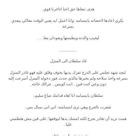
هدى :معاها حق احنا اتاخرنا قوي..
بكري اعادها لاحضانه بابتسامه :وانا اعمل ايه يعني الوقت معاكي بيعدي
بسرعه
ليجيب والدته ويطمىنها ويعودان معا. .…
________
عاد سلطان الى المنزل
ليجد شهد تجلس على الدرج تفرك يديها بخوف وقلق عليه فهو غادر المنزل
بسرعه واخذ سلاحه ولم يخبرها مالذي حدث..فور دخوله المنزل أسرعت إليه
دون وعي كنت فين ...انت كويس... جرالك حاجه..
سلطان بابتسامه انا اهاه قدامك صاغ سليم..
شعرت بالحرج وهي ترى ابتسامته: اني اني بسال بس..
همت تريد أن تغادر بحرج لكنه امسك يدها ليوقفها :على فين مش هتطمني
عليا..
شهد :منتى كويس اهاه…