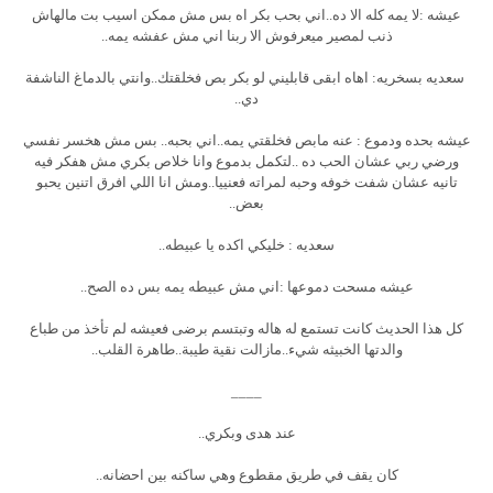
عيشه :لا يمه كله الا ده..اني بحب بكر اه بس مش ممكن اسيب بت مالهاش
ذنب لمصير ميعرفوش الا ربنا اني مش عفشه يمه..
سعديه بسخريه: اهاه ابقى قابليني لو بكر بص فخلقتك..وانتي بالدماغ الناشفة
دي..
عيشه بحده ودموع : عنه مابص فخلقتي يمه..اني بحبه.. بس مش هخسر نفسي
ورضي ربي عشان الحب ده ..لتكمل بدموع وانا خلاص بكري مش هفكر فيه
تانيه عشان شفت خوفه وحبه لمراته فعنييا..ومش انا اللي افرق اتنين يحبو
بعض..
سعديه : خليكي اكده يا عبيطه..
عيشه مسحت دموعها :اني مش عبيطه يمه بس ده الصح..
كل هذا الحديث كانت تستمع له هاله وتبتسم برضى فعيشه لم تأخذ من طباع
والدتها الخبيثه شيء..مازالت نقية طيبة..طاهرة القلب..
____
عند هدى وبكري..
كان يقف في طريق مقطوع وهي ساكنه بين احضانه..