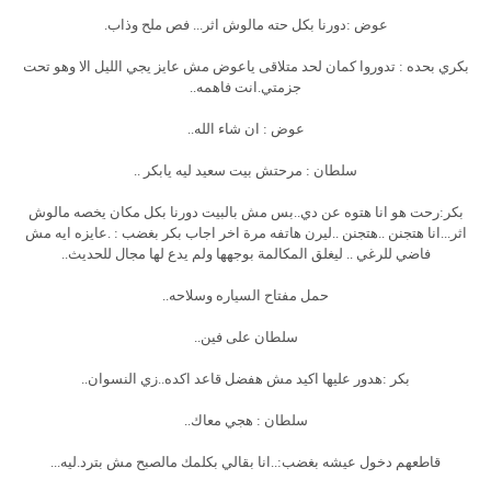
عوض :دورنا بكل حته مالوش اثر... فص ملح وذاب.
بكري بحده : تدوروا كمان لحد متلاقى ياعوض مش عايز يجي الليل الا وهو تحت
جزمتي.انت فاهمه..
عوض : ان شاء الله..
سلطان : مرحتش بيت سعيد ليه يابكر ..
بكر:رحت هو انا هتوه عن دي..بس مش بالبيت دورنا بكل مكان يخصه مالوش
اثر...انا هتجنن ..هتجنن ..ليرن هاتفه مرة اخر اجاب بكر بغضب : .عايزه ايه مش
فاضي للرغي .. ليغلق المكالمة بوجهها ولم يدع لها مجال للحديث..
حمل مفتاح السياره وسلاحه..
سلطان على فين..
بكر :هدور عليها اكيد مش هفضل قاعد اكده..زي النسوان..
سلطان : هجي معاك..
قاطعهم دخول عيشه بغضب:..انا بقالي بكلمك مالصبح مش بترد.ليه...