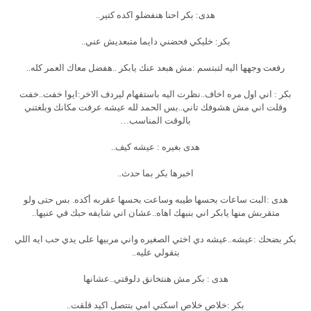
هدى: بكر احنا هنفضلو اكده كتير..
بكر: خليكي فحضني دايما متبعديش عني..
رفعت وجهها اليه لتبتسم :مش هبعد عنك يابكر ..هفضل معاك العمر كله..
بكر : اني اول مره اخاف..نظرت اليه باستفهام ليردف الاخر:ايوا خفت..خفت
وقلت اني مش هشوفك تاني..بس الحمد لله عيشه عرفت مكانك وبلغتني
بالوقت المناسب…
هدى بغيره : عيشه كيف..
اخبرها بكر بما حدث..
هدى :البت ساعات بحسها طيبه وساعت بحسها عقربه أكده. بس حتى ولو
متقربش منها يابكر اني بنبهك اهاه..عشان اني شايفه حبك في عنيها..
بكر بضحك :عيشه..عيشه دي اختي الصغيره واني مربيها على يدي حب ايه اللي
بتقولي عليه..
هدى : بكر مش هنتخانق دلوقتي..عشانها
بكر :خلاص خلاص اسكتي امي بتتصل اكيد قلقت..