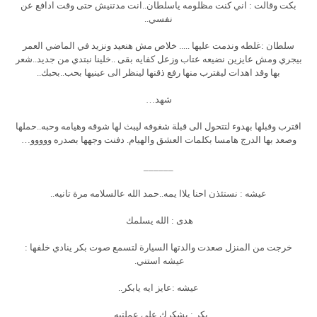
بكت وقالت : اني كنت مظلومه ياسلطان..انت مدتنيش حتى وقت ادافع عن
نفسي..
سلطان :غلطه وندمت عليها ..... خلاص مش هنعيد ونزيد في الماضي العمر
بيجري ومش عايزين نضيعه عتاب وزعل كفايه بقى ..خلينا نبتدي من جديد..شعر
بها وقد اهدات ليقترب منها رفع ذقنها لينظر الى عينيها بحب..بحبك..
شهد…
اقترب وقبلها بهدوء لتتحول الى قبلة شغوفه ليبث لها شوقه وهيامه وحبه..حملها
وصعد بها الدرج هامسا بكلمات العشق والهيام. دفنت وجهها بصدره ووووو…
______
عيشه : نستئذن احنا يلاا يمه..حمد الله عالسلامه مرة تانيه..
هدى : الله يسلمك
خرجت من المنزل صعدت والدتها السيارة لتسمع صوت بكر ينادي خلفها :
عيشه استني.
عيشه :عايز ايه يابكر..
بكر : بشكرك علي عملتيه..