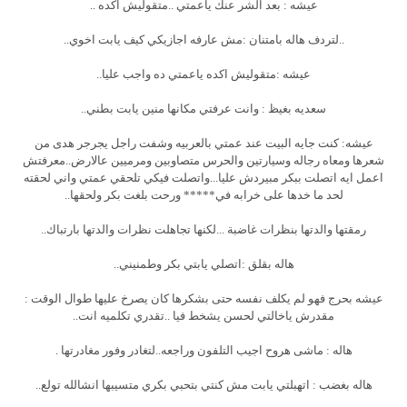
عيشه : بعد الشر عنك ياعمتي ..متقوليش اكده ..
..لتردف هاله بامتنان :مش عارفه اجازيكي كيف يابت اخوي..
عيشه :متقوليش اكده ياعمتي ده واجب عليا..
سعديه بغيظ : وانت عرفتي مكانها منين يابت بطني..
عيشه: كنت جايه البيت عند عمتي بالعربيه وشفت راجل يجرجر هدى من
شعرها ومعاه رجاله وسيارتين والحرس متصاوبين ومرميين عالارض..معرفتش
اعمل ايه اتصلت ببكر مبيردش عليا...واتصلت فيكي تلحقي عمتي واني لحقته
لحد ما خدها على خرابه في***** ورحت بلغت بكر ولحقها..
رمقتها والدتها بنظرات غاضبة ...لكنها تجاهلت نظرات والدتها بارتباك..
هاله بقلق :اتصلي يابتي بكر وطمنيني..
عيشه بحرج فهو لم يكلف نفسه حتى بشكرها كان يصرخ عليها طوال الوقت :
مقدرش ياخالتي لحسن يشخط فيا ..تقدري تكلميه انت..
هاله : ماشى هروح اجيب التلفون وراجعه..لتغادر وفور مغادرتها .
هاله بغضب : اتهبلتي يابت مش كنتي بتحبي بكري متسيبها انشالله تولع..