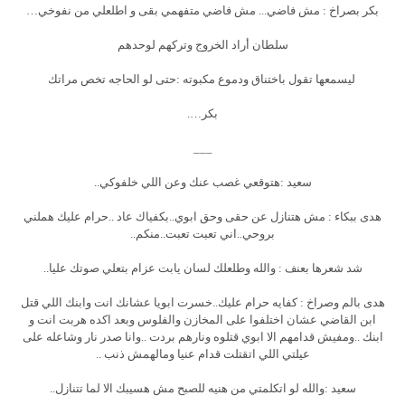
بكر بصراخ : مش فاضي... مش فاضي متفهمي بقى و اطلعلي من نفوخي…
سلطان أراد الخروج وتركهم لوحدهم
ليسمعها تقول باختناق ودموع مكبوته :حتى لو الحاجه تخص مراتك
بكر….
___
سعيد :هتوقعي غصب عنك وعن اللي خلفوكي..
هدى ببكاء : مش هتنازل عن حقى وحق ابوي..بكفياك عاد ..حرام عليك هملني
بروحي..اني تعبت تعبت..منكم..
شد شعرها بعنف : والله وطلعلك لسان يابت عزام بتعلي صوتك عليا..
هدى بالم وصراخ : كفايه حرام عليك..خسرت ابويا عشانك انت وابنك اللي قتل
ابن القاضي عشان اختلفوا على المخازن والفلوس وبعد اكده هربت انت و
ابنك ..ومفيش قدامهم الا ابوي قتلوه ونارهم بردت ..وانا صدر نار وشاعله على
عيلتي اللي اتقتلت قدام عنيا ومالهمش ذنب ..
سعيد :والله لو اتكلمتي من هنيه للصبح مش هسيبك الا لما تتنازل..