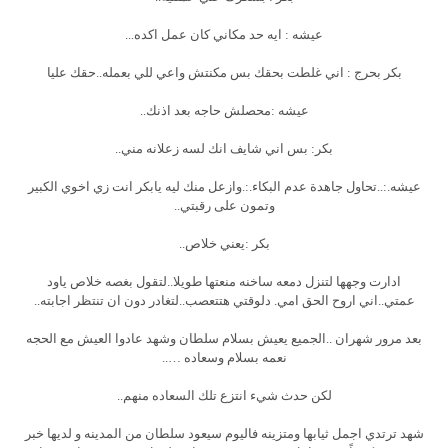
عيشه : ايه حد مكاني كان عمل اكده...
بكر بحرج : اني غلطت بحقك بس مكنتش واعي للي بعمله..حقك عليا
عيشه :محصلش حاجه بعد اذنك..
بكر: بس اني شايف انك لسه زعلانه مني..
عيشه.:..تحاول جاهدة عدم البكاء.:.وازعل منك ليه يابكر انت زي اخوي الكبير
وتمون على رقبتي..
بكر :يعني خلاص..
ادارت وجهها لتنزل دمعه ساخنه منعتها طويلا..لتقول بغصه خلاص ياود
عمتي..اني اروح الحق امي. دلوقتي هتتعصب..لتغادر دون ان تنتظر اجابته..
بعد مرور شهران ..الجميع يعيش بسلام سلطان وشهد عادوا العيش مع الحجه
نعمه بسلام وسعاده …..
لكن حدث شيء انتزع تلك السعاده منهم..
شهد ترتدي اجمل ثيابها ومتزينه فاليوم سيعود سلطان من المدينه و لديها خبر