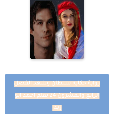
رواية حكايه سلطان وشهد الفصل
الرابع والعشرون 24 بقلم احمد ابو
زيد