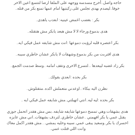
حاجه واصل..أخرج مسدسه ووجهه على الملقا ارضا لتتسع اعين الاخر
خوفا..ليصدم بهدى تجلس على ركبتيها امام عمها تمنع بكر من قتله..
بكر : بغضب اغمض عينيه: ابعدب ياهدى..
هدى بدموع ورجاء:لا لا مش هبعد يابكر مش هتقتله..
بكر اعتصره قلبه لرؤيت دموعها :انت مش شايفه عمل فيكي ايه..
هدى اقتربت من بكر بدموع وشهقات لا يابكر عشان خاطري سيبه..
بكر زاد غضبه ليبعدها ...لتسرع الاخرى وتقف امامه ..وسط صدمت الجمع..
بكر بحده :ابعدي بقولك..
نظرن اليه ببكاء:..اوعدني متعملش اكده..متقتلوش..
بكر بحده :ليه ليه..انتي اتهبلتي..مش شايفه عمل فيكي ايه ..
هدى بشهقات وهي تمسح دموعها شايفه شايفه..بس مش هقدر اتحمل جوزي
يقتل عمي يا بكر افهمني ..عشان خاطري..لتردف بشهقات..اني مش عايزه
اخسرك يا بكر..وسعيد يبقى عمي..سيبه وخليه يمشي…مش هقدر اكمل معاك
وانت اللي قتلت عمي..