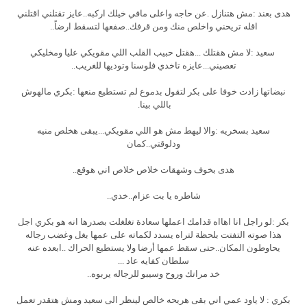
هدى بعند :مش هتنازل .عن حاجه واعلى مافي خيلك اركبه..عايز تقتلني اقتلني
اقله تريحني واخلص منك ومن قرفك..صفعها لتسقط ارضاً..
سعيد :لا مش هقتلك ...هقتل حبيب القلب اللي مقويكي عليا ومخليكي
تعصيني...عايزه تاخدي فلوسنا وتوديها للغريب..
نبضاتها زادت خوفا على بكر لتقول بدموع لم تستطيع منعها :بكري مالهوش
باللي بينا.
سعيد بسخريه :والا ليهط مش هو اللي مقويكي...يبقى هخلص منيه
ودلوقتي..كمان
هدى بخوف وشهقات خلاص خلاص اني هوقع..
شاطره يا بت عزام..خدي..
بكر :لو راجل انا اهااه قدامك اعملها سعادة تغلغلت بصدرها انه هو بكري اجل
هذا صوته التفتت بلحظة لتراه يسدد لكماته على عمها بغل وغضب رجاله
يحاوطون المكان..حتى سقط عمها أرضا ولا يستطيع الحراك ..ابعده عنه
سلطان كفايه عاد ...
خد مراتك وروح وسيبو للرجاله يربوه..
بكري : لا ياود عمي اني بقى هريحه خالص لينظر الى سعيد ومش هتقدر تعمل