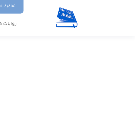
اتفاقية ال
روايات ك