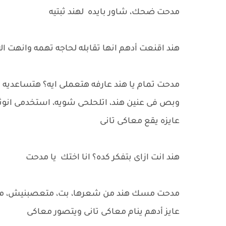
مدحت ضحك، شاور بايده لهند ثبتيه
هند اقنعت أدهم انها تقابله لحاجه تهمه وانهت ا
مدحت تمام يا هند عارفه هتعملى ايه؟ هتساعديه 
وبص فى عنين هند، اتلحلحى شويه، استخدمى انوث
عايزه يقع معاكى تانى
هند انت ازاى بتفكر كده؟ انا اختك يا مدحت
مدحت مسك هند من شعرها، بت، متعصبنيش، م
عايز أدهم ينام معاكى تانى ويتصور معاكى