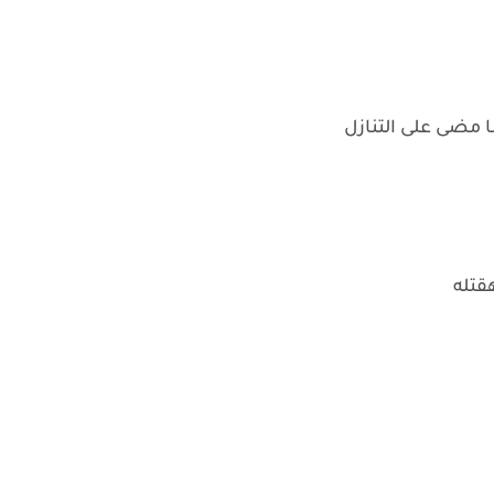
 مضى على التنازل
هقتله