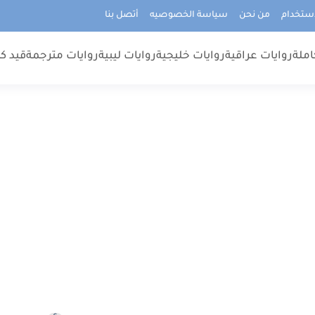
استخدام
من نحن
سياسة الخصوصيه
أتصل بنا
املة
روايات عراقية
روايات خليجية
روايات ليبية
روايات مترجمة
قيد كت