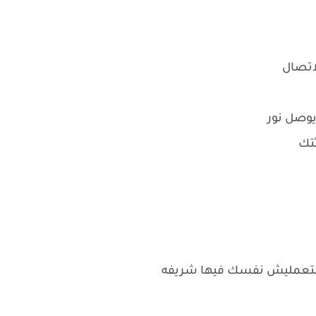
لاتصال
يوصل نور
تك
تعمليش نفسك فيها شريفه