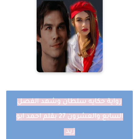
رواية حكايه سلطان وشهد الفصل
السابع والعشرون 27 بقلم احمد ابو
زيد