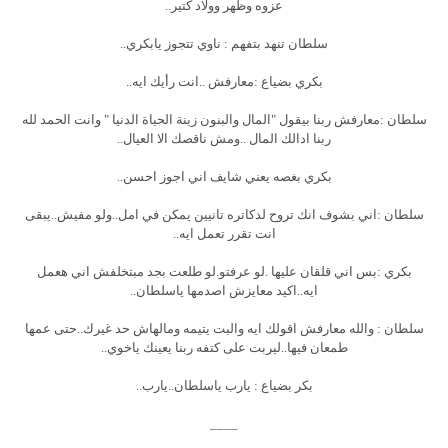
عزوه وظهر وولاد كتير..
سلطان تنهد بتفهم : ناوي تتجوز يابكري..
بكري بضياع :معارفش ..انت رأيك ايه..
سلطان :معارفش ربنا بيقول "المال والبنون زينة الحياة الدنيا " وانت الحمد لله
ربنا ادالك المال ..ومش ناقصك الا العيال..
بكري بغصه يعني شايف اني اجوز احسن..
سلطان :اني بشوف انك تروح لدكاتره تانيين يمكن في امل..ولو مفيش..يبقى
انت تقرر تعمل ايه..
بكري :بس اني قلقان عليها .لو عرفتو.لو طلعت بجد مبتخلفش اني هعمل
ايه..اكيد معايزش اصدمها ياسلطان..
سلطان : والله معارفش اقولك ايه والبت يتيمه ومالهاش حد غيرك..حتى عمها
طمعان فيها..ليربت على كتفه ربنا يعينك ياخوي..
بكر بضياع : يارب ياسلطان..يارب..
____