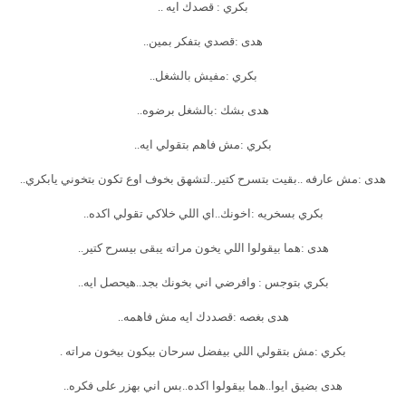
بكري : قصدك ايه ..
هدى :قصدي بتفكر بمين..
بكري :مفيش بالشغل..
هدى بشك :بالشغل برضوه..
بكري :مش فاهم بتقولي ايه..
هدى :مش عارفه ..بقيت بتسرح كتير..لتشهق بخوف اوع تكون بتخوني يابكري..
بكري بسخريه :اخونك..اي اللي خلاكي تقولي اكده..
هدى :هما بيقولوا اللي يخون مراته يبقى بيسرح كتير..
بكري بتوجس : وافرضي اني بخونك بجد..هيحصل ايه..
هدى بغصه :قصددك ايه مش فاهمه..
بكري :مش بتقولي اللي بيفضل سرحان بيكون بيخون مراته .
هدى بضيق ايوا..هما بيقولوا اكده..بس اني بهزر على فكره..