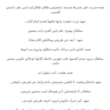
نعمه ضربت على صدرها بصدمه :يامصيبتي طلاق..طلاق ليه يابتي..طب استني
كلميني..
شهد جرت حقيبت ثيابها خلفها لتجده امام الباب..
سلطان بهدوء :على فين العزم يابت منصور.
شهد : ابعد عن طريقي ومالكش كلام معايا..
نعمه :الحق يابني مراتك عايزه تتطلق..وتروح بيت ابوها..
سلطان ببرود صدم الجميع: طب جهزتي حاجتك كلاتها..اوعاكي تكوني نسيتي
حاجه..
نعمه بغضب: انت بتقول ايه
شهد باختناق وغصه:..لا اطمن منسيتش حاجه وابعد عن طريقي دلوقتي ..
سلطان :لا مايصحش..اني هوصلك لبيت منصور بعربيتي..
شهد :كتر خيرك مالوش لزوم..اعرف طريقي لوحدي...
سلطان بهدوء اثار غضب الحجه نعمه :بلاش مناهده وحصليني على العربيه..