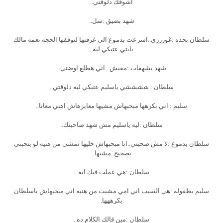
اشوفك دلوقتي..
شهد بضيق :سل..
سلطان بحده :غوررري..اسرعت بدموع الى غرفتها لتوقفها الحجه نعمه مالك
يابتي عتبكي ليه..
شهد بشهقات :مفيش ..اني هطلع اوضتي..
سلطان : ششششي ياسليم عتبكي ليه دلوقتي..
سليم : اني بكرهها مبحبهاش مشيها معايزهاش اهني معانا..
سلطان :ليه ياسليم مش شهد صاحبتك..
سلطان بدموع :لا مش صحبتي..انا مبحبهاش خليها تمشي من هنيه لو بتحبني
بصحيح..مشيها..
سلطان :هي عملت فيك ايه...
سليم بطفوله :هي السبب اني امي مشيت من هنيه اني مبحبهاش ياسلطان
بكرههها.
سلطان :مين قالك الكلام ده..