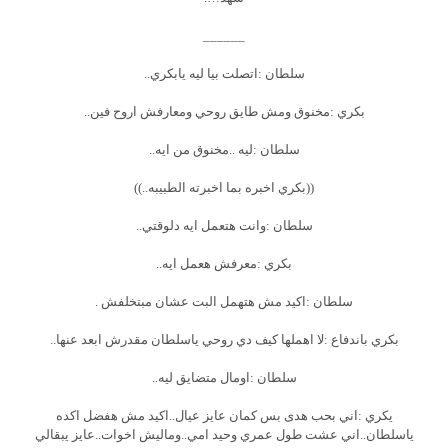
______
سلطان :اتصلت بيا ليه يابكري..
بكري :مخنوق ومش طايق روحي ومعارفش اروح فين..
سلطان :ليه ..مخنوق من ايه..
((بكري اخبره بما اخبرته الطبيبه..))
سلطان :وانت هتعمل ايه دلوقتي..
بكري :معرفش هعمل ايه..
سلطان :اكيد مش هتهمل البت عشان مبتخلفش .
بكري باندفاع :لا اهملها كيف دي روحي ياسلطان مقدرش ابعد عنها..
سلطان :اومال متضايق ليه..
يكري :اني بحب هدى بس كمان عايز عيال..اكيد مش هفضل اكده
ياسلطان..اني عشت طول عمري وحيد امي..وماليش اخوات..عايز يبقالي