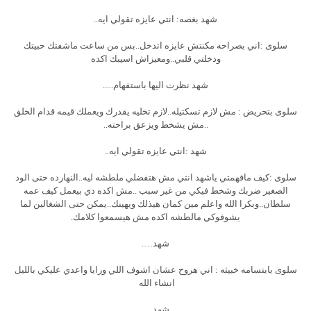
شهد بغصه: انتي عايزه تقولي ايه..
سلوى :اني بصراحه مكنتش عايزه اتدخل..بس من ساعت ماشفتك حبيتك
ودخلتي قلبي..ومعيزاش اسيبك اكده
شهد نظرت اليها باستفهام.....
سلوى بتحريض : مش لازم تسكتيله..لازم تخليه يقدرك ويعملك قيمه قدام الخلق
..مش يشخط ويزعق براحته..
شهد :انتي عايزه تقولي ايه..
سلوى :كيف مافهمتي ياشهد انتي مش هتفضلي ملطشه ليه..النهارده حتى الود
الصغير ضربك وشخط فيكي من غير سبب ..مش اكده دي بيعمل كيف عمه
سلطان..وبكرا الله واعلم مين كمان هيذلك ويهينك..يمكن حتى الشغالين لما
يشوفوكي مالطشه اكده مش هيسمعوا كلامك.
شهد….
سلوى بابتسامه خبيثه : اني هروح عشان اشوف اللي ورايا واعدي عليكي بالليل
انشاء الله
شهد….