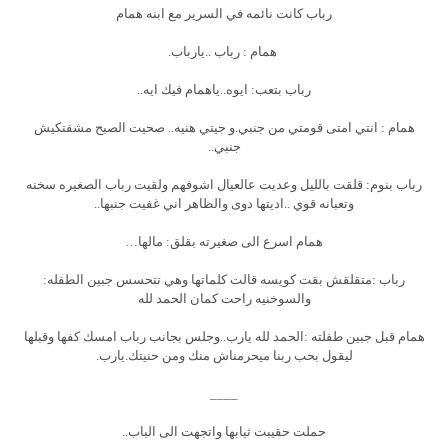
رباب كانت نائمه في السرير مع ابنه همام
همام : رباب ..يارباب.
رباب بتعب: ايوه..ياهمام فيك ايه..
همام : انتي امتى قومتي من جنبي.و جيتي هنيه.. صحيت الصبح مشفتكيش
جنبي..
رباب بنوم: قلقت بالليل وعديت عالعيال اشوفهم ولقيت رباب الصغيره سخنه
وتعبانه قوي ..اديتها دوى والظاهر اني غفيت جنبها..
همام اسرع الى صغيرته بقلق: مالها…
رباب :متقلقش بقت كويسه قالت كلماتها وهي تتحسس جبين الطفله:
والسوخنيه راحت كمان الحمد لله
همام قبل جبين طفلته :الحمد لله يارب..وجلس بجانب رباب امسك كفها وقبلها
ليقول بحب ربنا ميحرمناش منك ومن حنيتك.يارب.
____
حملت حقيبت ثيابها واتجهت الى الباب..