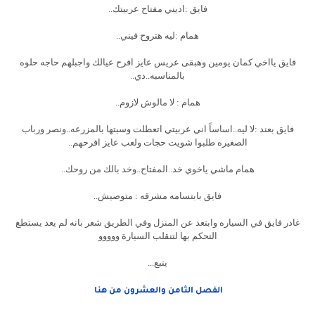
فايق :اديني مفتاح عربيتك..
همام :ليه هتروح فيني..
فايق يااخي كمان يومين وهبقى عريس عايز افرح عيالك واجبلهم حاجه حلوه
بالمناسبه..دي..
همام : لا مالوش لازوم..
فايق بعند :لا ليه..اساساً اني عربيتي اتعطلت وسبتها بالمزرعه..ونصر ورباب
الصغيره طلبوا شويت حجات ولعب عايز افرحهم..
همام ماشي ياخوي خد..المفتاح..وخد بالك من روحك..
فايق بابتسامه مشرقه : متوصيش..
غادر فايق في السياره وابتعد عن المنزل وفي الطريق شعر بانه لم يعد يستطع
التحكم بها لتنقلب السيارة ووووو
يتبع...
الفصل الثامن والعشرون من هنا