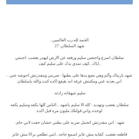
الحمد لله رب العالمين..
شهد السلطان. 27
سلطان اسرع واحتضن سليم ورفعه عن الارض ليهدر بغضب :اجننتي
..اياك...كيف تمدي يدك على سليم كيف
شهد بارتباك وألم وهي تضع يدها على بطنها : ضربني ومقدرتش احوشه عني ..
اني بعدته عني ومكنتش عرفه انه..هيقع اكده كنت والله ياسلطان
سليم شهقاته زادته.
سلطان بغضب وتهديد : كله الا سليم ياشهد ...الناس كلها بكفه وسليم بكفه
لوحده..واني قولتلك مليون مره قبل اكده
شهد : اني مقدرتش اتحمل ضربه على بطني عشان خفت لاني حام..
قاطعه بغضب :كفايه مش عايز اسمع حاجه ..انتي تطلعي برااا مش عايز