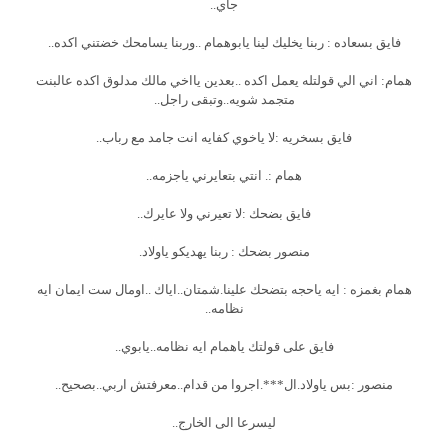
جاي..
فايق بسعاده : ربنا يخليك لينا يابوهمام ..وربنا يسامحك خضتني اكده..
همام: اني الي قولتله يعمل اكده ..بعدين يااخي مالك مدلوق اكده عالبنت
متجمد شويه..وتبقى راجل..
فايق بسخريه :لا ياخوي كفايه انت جامد مع رباب..
همام :. انتي بتعايرني ياجزمه..
فايق بضحك :لا تعيرني ولا عايرك..
منصور بضحك : ربنا يهديكو ياولاد.
همام بغمزه : ايه ياحجه بتضحك علينا.شمتان..اياك ..اومال ست ايمان ايه
نظامه..
فايق على قولتك ياهمام ايه نظامه..يابوي..
منصور :بس ياولاد.ال***.اجروا من قدام..معرفتش اربي..بصحيح..
ليسرعا الى الخارج..