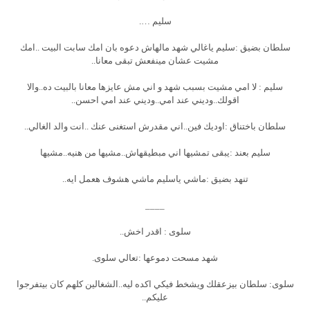
سليم ….
سلطان بضيق :سليم ياغالي شهد مالهاش دعوه بان امك سابت البيت ..امك
مشيت عشان مينفعش تبقى معانا..
سليم : لا امي مشيت بسبب شهد و اني مش عايزها معانا بالبيت ده..والا
اقولك..وديني عند امي..وديني عند امي احسن..
سلطان باختناق :اوديك فين..اني مقدرش استغنى عنك ..انت والد الغالي..
سليم بعند :يبقى تمشيها اني مبطيقهاش..مشيها من هنيه..مشيها
تنهد بضيق :ماشي ياسليم ماشي هشوف هعمل ايه..
____
سلوى : اقدر اخش..
شهد مسحت دموعها :تعالي سلوى.
سلوى: سلطان بيزعقلك ويشخط فيكي اكده ليه..الشغالين كلهم كان بيتفرجوا
عليكم..