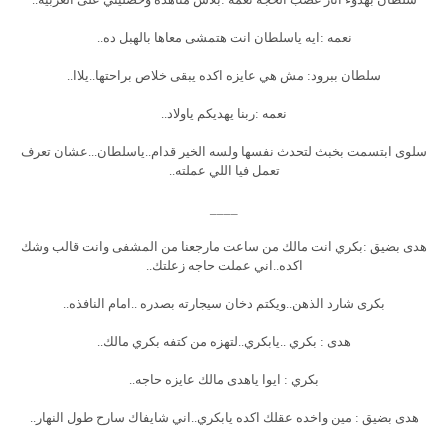
نعمه :ايه ياسلطان انت هتمشى معاها بالهبل ده..
سلطان ببرود: مش هي عايزه اكده يبقى خلاص براحتها..يلاا..
نعمه :ربنا يهديكم ياولاد..
سلوى ابتسمت بخبث لتحدث نفسها ولسه الخير قدام..ياسلطان...عشان تعرف
تعمل فيا اللي عملته..
____
هدى بضيق :بكري انت مالك من ساعت مارجعنا من المشفى وانت قالب وشك
اكده..اني عملت حاجه زعلتك..
بكرى شارد الذهن..ويكتم دخان سيجارته بصدره ..امام النافذه..
هدى : بكري ..يابكري..لتهزه من كتفه بكري مالك..
بكري : ايوا ياهدى مالك عايزه حاجه..
هدى بضيق : مين واخده عقلك اكده يابكري..اني شايفاك سارح طول النهار..