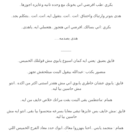
بكري :طب افرضي اني بخونك مع وحده تانيه وعايزه اجوزها..
هدى بتوتر وارتباك واختناق :انت ..انت. بتقول ايه..انت..انت ..بتتكلم بجد..
بكري :اني بسالك..افرضي اني هتجوز ..هتعملي ايه..ياهدى..
هدى بصدمه….
_____
فايق بضيق :يعني ايه كمان اسبوع يابوي مش قولتلك الخميس..
منصور بكذب :عبدالله بيقول البنت مبتلحقش تجهز..
فايق: يابوي عشان خاطري يابوي اني مش هقدر استنى اكتر من اكده ..انتو
مش حاسين بيا ليه..
همام :ماتتطمن بقى البنت بقت مراتك خلاص خايف من ايه..
فايق :مش خايف بس عايزها تبقى معايا بسرعه متحسوا بيا بقى..انتو ايه مش
حاسين بيا ليه.
همام : متجمد يابني ..احنا بنهزروا معاك..ابوك حدد معاد الفرح الخميس اللي