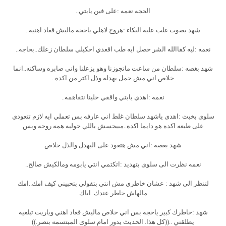
الحجه نعمه :على فين يابتي..
شهد بصوت غلب عليه البكاء :هروح لاهلي ياحجه ماليش قعاد اهنيه..
نعمه :ليه كفاالله الشر حصل ايه طب اقعدي احكيلي سلطان زعلك..بحاجه..
شهد بغصه :سلطان من ساعت ماتجوزنا وهو يزعلنا واني صابره وساكته..انما
خلاص اني مش حمل بهدله وذل اكتر من اكده..
نعمه :اهدي يابتي واقفي خلينا نتفاهمه..
سلوى بخبث :اهدى ياشهد سلطان غلط اني عارفه بس تعملي ايه لازم تتعودي
على طبعه اكده هو دايما اكده..مبيحسش باللي حوليه همه روحه وبس
شهد بغصه :اني مش هتعود على البهدل والذل خلاص
نعمه نظرت الى سلوى بتهديد :اتكتمي انتي يابومه ومالكيش صالح..
لتنظر الى شهد : عشان خاطري مش انتي بتقولي بتحبيني كيف امك..امك
مالهاش خاطر عندك. اياك
شهد :خاطرك كبير ياحجه بس اني خلاص ماليش قعاد اهني وياريت تبلغيه
يطلقني ..((كل هذا. الحديث يدور امام سلوى المبتسمه بنصر.))