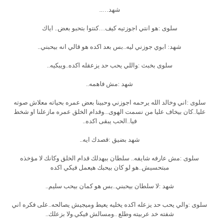
شهد…..
سلوى :هو انتي اجوزتيه كيف…كنتوا بتحبو بعض.. اياك
شهد: ابوي جوزني ليه..بس بعد اكده هو قالي انه بيحبني..
سلوى بخبث :واللي يحب حد يزعقله اكده..ويبكيه..
شهد :مش فاهمه..
سلوى :اني وخالد الله يرحمه اجوزني وحبينا بعض عمره بحياته معلاش صوته
عليا..كان بيخاف عليا من نسمت الهوى...وقدام الخلق عمره مازعلنا او شخط
فيا..الحب يبقى اكده..
شهد بضيق :قصدك ايه..
سلوى :مش عارفه شايفه.. سلطان ببهدلك قدام الخلق وكانك لا مؤخذه
مبتحسيش..هو لو كان بيحبك هيعمل فيكي اكده
شهد :لا سلطان بيحبني..بس هو كمان بيحب سليم..
سلوى :والي يحب حد يزعله اكده يخليه يعيط وميجيش يصالحه..على فكره اني
شفته خد عربيته وطلع ..ومسالش فيكي.ولا بزعلك..