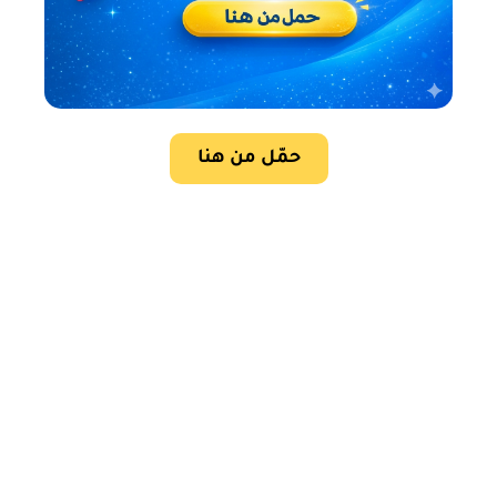
حمّل من هنا