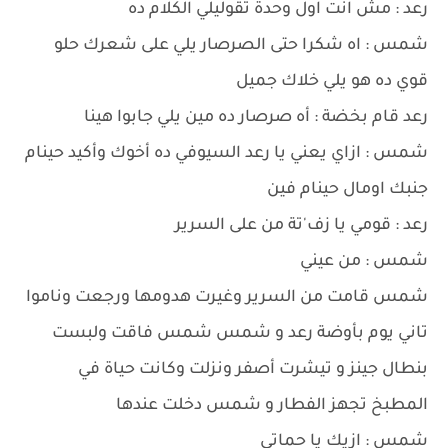
رعد : مش انت اول وحدة تقوليلي الكلام ده
شمس : اه شكرا حتى الصرصار يلي على شعرك حلو
قوي ده هو يلي خلاك جميل
رعد قام بخضة : أه صرصار ده مين يلي جابوا هينا
شمس : ازاي يعني يا رعد السيوفي ده أخوك وأكيد حينام
جنبك اومال حينام فين
رعد : قومي يا زف'تة من على السرير
شمس : من عيني
شمس قامت من السرير وغيرت هدومها ورجعت وناموا
تاني يوم بأوضة رعد و شمس شمس فاقت ولبست
بنطال جينز و تيشرت أصفر ونزلت وكانت حياة في
المطبخ تجهز الفطار و شمس دخلت عندها
شمس : ازيك يا حماتي