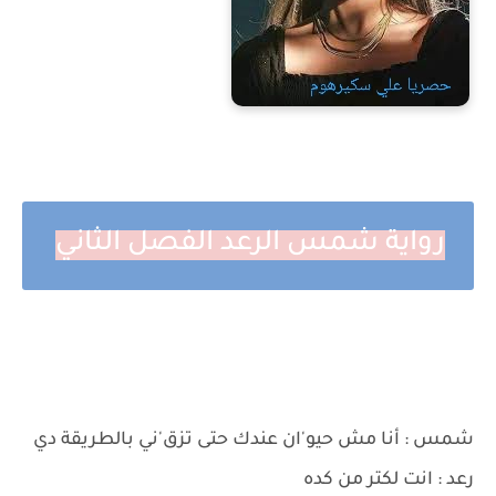
رواية شمس الرعد الفصل الثاني
شمس : أنا مش حيو'ان عندك حتى تزق'ني بالطريقة دي
رعد : انت لكتر من كده