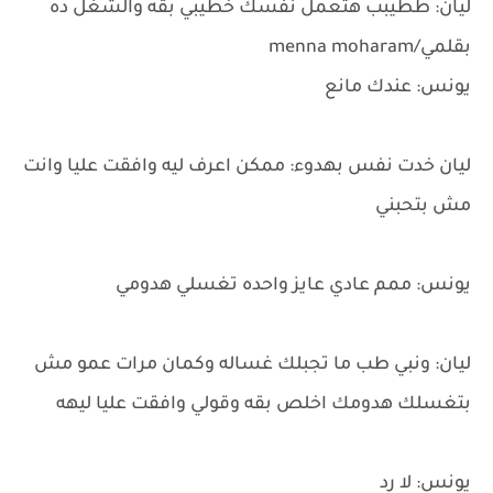
ليان: ططيبب هتعمل نفسك خطيبي بقه والشغل ده
بقلمي/menna moharam
يونس: عندك مانع
ليان خدت نفس بهدوء: ممكن اعرف ليه وافقت عليا وانت
مش بتحبني
يونس: ممم عادي عايز واحده تغسلي هدومي
ليان: ونبي طب ما تجبلك غساله وكمان مرات عمو مش
بتغسلك هدومك اخلص بقه وقولي وافقت عليا ليهه
يونس: لا رد