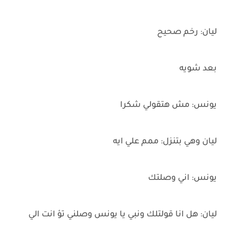
ليان: رخم صحيح
بعد شويه
يونس: مش هتقولي شكرا
ليان وهي بتنزل: ممم علي ايه
يونس: اني وصلتك
ليان: هل انا قولتلك ونبي يا يونس وصلني تؤ انت الي