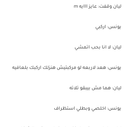
ليان وقفت: عايز ااايه m
يونس: اركبي
ليان: لا انا بحب اتمشي
يونس: هعد لاربعه لو مركبتيش هنزلك اركبك بلعافيه
ليان: هما مش بيبقو تلاته
يونس: اخلصي وبطلي استظراف