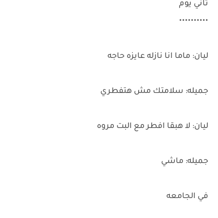
تاني يوم
••••••••••
ليان: ماما انا نازله عايزه حاجه
جميله: سلامتك مش هتفطري
ليان: لا هبقا افطر مع البت مروه
جميله: ماشي
في الجامعه