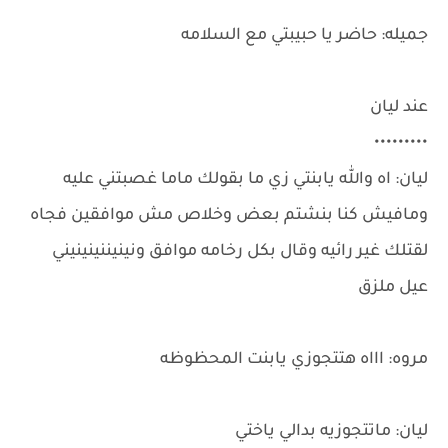
جميله: حاضر يا حبيبتي مع السلامه
عند ليان
•••••••••
ليان: اه والله يابنتي زي ما بقولك ماما غصبتني عليه
ومافيش كنا بنشتم بعض وخلاص مش موافقين فجاه
لقتلك غير رائيه وقال بكل رخامه موافق ونينيننينينيني
عيل ملزق
مروه: اااه هتتجوزي يابنت المحظوظه
ليان: ماتتجوزيه بدالي ياختي