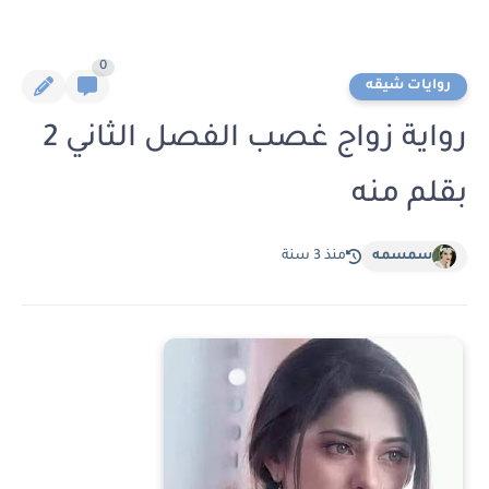
0
روايات شيقه
رواية زواج غصب الفصل الثاني 2
بقلم منه
سمسمه
منذ 3 سنة