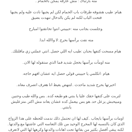
منه بارتباك : مش عارفه يمكن بالحمام ..
هيام: طيب هشوفه طرقات باب الحمام لكن لم يجبها نادت عليه ولم يجبها
فتحت الباب لكنه لم يكن بالدخال تنهدت بضيق
.وجلست بجانب منه :حبيبتي انتوا تخانقتوا امبارح
منه نفت برأسها بحرج.:لا واالله ابدا.
هيام مسحت كتفها بحنان :طيب ايه اللي حصل..انتي عملتي زي ماقلتلك..
منه اومأت برأسها بخجل شديد فما الذي ستقوله لها الان..
هيام :اتكلمي يا حبيبتي قولي حصل ايه عشان افهم حاجه.
اخبرتها بحرج شديد ماحدث ..لتنهض بغيظ انا هعرف اتصرف معاه..
لتربت على كتفها حقك عليا يا بنتي هو طبعه كده.. بس والله طيب وحنين
ومبيحبش يزعل حد..هو بس بيعمل كده عشان يعاند مش اكتر..متزعليش
يابنتي .
اومات برأسها بايجاب ..كيف لها ان تحتمل ذلك ندمت للحظه على هذا الزواج
الذي كان بالنسبه لها المخرج الوحيد من تلك التعاسه التي عاشتها مع والدتها..
لكنه يبقى أفضل بكثير من بقائها تحت اهانات والدتها وكرهها لها التي لاتعرف