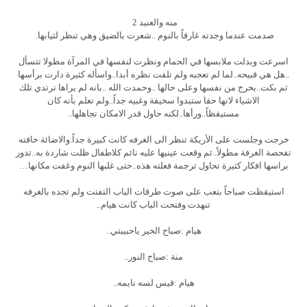
منه والعنيد 2
صدمت عندما وجدته غارقاً بالنوم ..شعرت بالضيق وهي تنظر لثيابها.
اسرعت وبدلت ملابسها في الحمام ونظرت لنفسها في المرآة مطولا تتسأل
..هل هي قبيحه..لما لم تعجبه ولم تلفت نظره أبدا..واسأله كثيرة دارت برأسها
ثم بكت..بحرج من نفسها وعلى حالها ..وحمدت الله ..بانه لم يراها ترتدي تلك
الاشياء لانها حقا ستبدوا سخيفة وغبيه جداً..ولم تعلم بأنه كان
مستيقظاً..ورأها..لكنه حاول قدر الامكان تجاهلها..
خرجت وجلست على الأريكة تنظر الى الغرفه كانت كبيرة جداً.والاضائة خافته
تفحصة الغرفة مطولاً..ثم وقعت عينيها عليه نائم كلاطفال ظلت شاردة به..تدور
براسها افكار كثيرة تحاول ترجمة فعلته هذه..حتى غلبها النوم وغفت مكانها…
استيقظت صباحاً بتعب على صوت طرقات الباب التفتت ولم تجده بالغرفه
تنهدت وفتحت الباب كانت هيام..
هيام :صباح الخير ياحبيبتي..
منة :صباح النور..
هيام :قيس لسه نايمه..