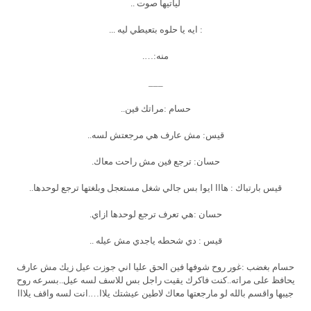
لياتيها صوت ..
: ايه يا حلوه بتعيطي ليه ...
منه:….
___
حسام :مراتك فين..
قيس: مش عارف هي مرجعتش لسه..
حسان: ترجع فين مش راحت معاك.
قيس بارتباك : هااا ايوا بس جالي شغل مستعجل وبلغتها ترجع لوحدها..
حسان :هي تعرف ترجع لوحدها ازاي.
قيس : دي شحطه ياجدي مش عيله ..
حسام بغضب :غور روح شوفها فين الحق عليا اني جوزت عيل زيك مش عارف
يحافظ على مراته..كنت فاكرك يقيت راجل بس للاسف لسه عيل..بسرعه روح
جيبها واقسم بالله لو مارجعتها معاك لاطين عيشتك يلاا….انت لسه واقف يلااا