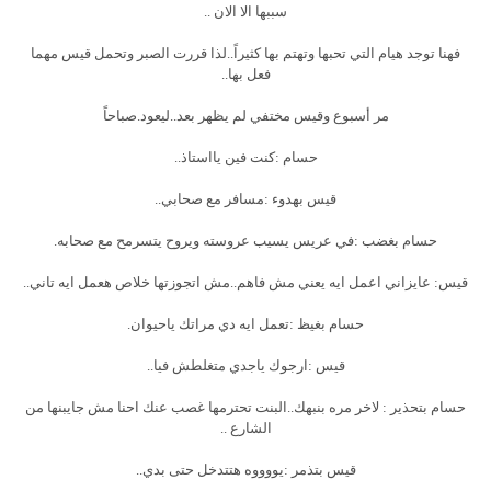
سببها الا الان ..
فهنا توجد هيام التي تحبها وتهتم بها كثيراً..لذا قررت الصبر وتحمل قيس مهما
فعل بها..
مر أسبوع وقيس مختفي لم يظهر بعد..ليعود.صباحاً
حسام :كنت فين يااستاذ..
قيس بهدوء :مسافر مع صحابي..
حسام بغضب :في عريس يسيب عروسته ويروح يتسرمح مع صحابه.
قيس: عايزاني اعمل ايه يعني مش فاهم..مش اتجوزتها خلاص هعمل ايه تاني..
حسام بغيظ :تعمل ايه دي مراتك ياحيوان.
قيس :ارجوك ياجدي متغلطش فيا..
حسام بتحذير : لاخر مره بنبهك..البنت تحترمها غصب عنك احنا مش جايبنها من
الشارع ..
قيس بتذمر :يووووه هتتدخل حتى بدي..