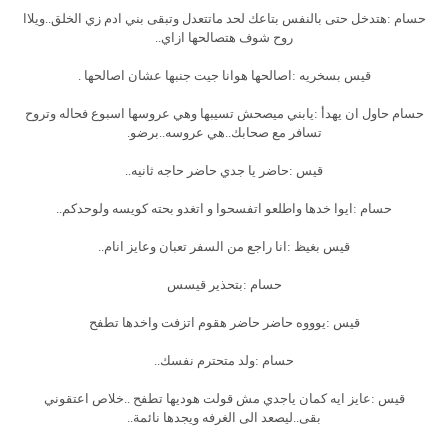
حسام :هتدخل حتى بالنفس بتاعك لحد ماتتعدل وتبقى بني ادم زي الخلق..ويلاا
روح شوف هتصالحها ازاي..
قيس بسخريه :اصالحها هوانا جيت جنبها عشان اصالحها .
حسام حاول ان يهدأ :يابني ميصحش تسيبها وهي عروسها اسبوع فحاله وتروح
تسافر مع صحابك..هي عروسه..برضو.
قيس :حاضر يا جدي حاضر حاجه ثانيه..
حسام :ايوا خدها واطلعو اتفسحوا و اتغدو بحته كويسه ولوحدكم..
قيس بغيظ :انا راجع من السفر تعبان وعايز انام..
حسام :بتحذير قيسس
قيس :يوووه حاضر حاضر هقوم اتزفت واخدها تطفح
حسام :ولد متحترم نفسك..
قيس :عايز ايه كمان ياجدي مش قولت هوديها تطفح ..خلاص اعتقوني
بقى..ليصعد الى الغرفه ويجدها نائمة..