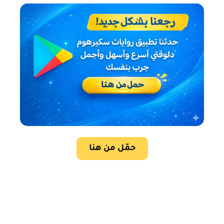
حمّل من هنا