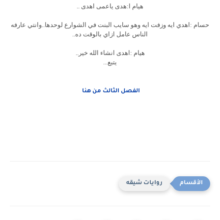
هيام ا:هدى ياعمى اهدى ..
حسام :اهدي ايه وزفت ايه وهو سايب البنت في الشوارع لوحدها..وانتي عارفه
الناس عامل ازاي بالوقت ده..
هيام :اهدى انشاء الله خير..
يتبع...
الفصل الثالث من هنا
روايات شيقه