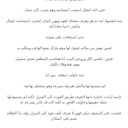
حتى اتاه اتصال اتسعت ابتسامته وهو يجيب..كان عماد..
منه لنفسها :ايه ده هو بيعرف يضحك اهوه ويهزر كمان..لتشرد بابتسامته..اومال
مكشر دايما معايا ليه..
حتى استفاقت على صوته..
قيس نهض من مكانه ليقول لها وهو مازال يضع الهاتف ويتكلم به.
قيس: خلصي اكل وروحي البيت انا هحاسب المطعم عندي مشوار
مهم..هشوفك بالليل..
منه حاولت ايقافه: بس انا..
لم يستمع لها واكمل طريقه بسرعه وهو منشغل بهاتفه..
((منه ارادت اخباره بانها لاتعرف طريق العوده..الى المنزل..لكنه لم يستمع لها
حملة حقيبتها وحاولت اللحق به لكنه كان قد غادر بسرعه..))
جلست على الرصيف تبكي فهي لا تعرف كيف تعود الى المنزل..وقد بدأ الظلام
يخيم على المكان