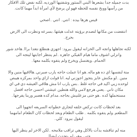
بدت جميله جدا بشعرها البني المنثور وشفتيها الورديه..لكنه نفض تلك الافكار
من رأسها ووبخ نفسه للحظه فهو لن يرضخ لأي امرأة ابداً مهما كانت.
قيس هزها بيده : انتي.. انتي ..اصحي
انتفضت من مكانها لتصدم برؤيته عدلت هيئتها..بسرعه ونظرت الى الارض
بحرج..
لكنه تجاهلها واتجه الى الخزانه ليقول ببرود: اجهزي هنطلع نتغدا براا..هاخد شور
وانزلي اشوف ماما هيام القيكي جاهزه ..لم ينتظر اجابتها ليتجه الى
الحمام...ويغتسل ويخرج ولم يتفوه بكلمه معها..
منة لنفسها:اي ده هو ماله..هو انا عملت حاجه يارب صبرني..هالاقيها منين والا
منين ..لو مكنش عايز يتجوز اجوزني ليه..انا قولت ازاي واحد بمركزه هيبص
لوحده زيي اكيد في حاجه غلط ..بس يارب انا مش هلاقي العيشه دي في اي
مكان تاني ..يعني هرجع لامي والله هتطين عيشتي احسن حاجه افضل
مستحملها كده ..هو حتى مزعلنيش بحاجه..مدام كده هصبر وربنا يفرجها..
بعد لحظات كانت تركض خلفه لتجاري خطواته السريعه اتجهوا الى
المطعم..ولم يتفوه بكلمه .. طلب الطعام وبعد لحظات كان الطعام امامهما
ليقول ببرود: كلي..
منه لم تناقشه بدأت بالاكل وهي تراقب ملامحه ..لكن الاخر لم ينظر اليها
حتى..وهي لم يتحدث ايضاا..