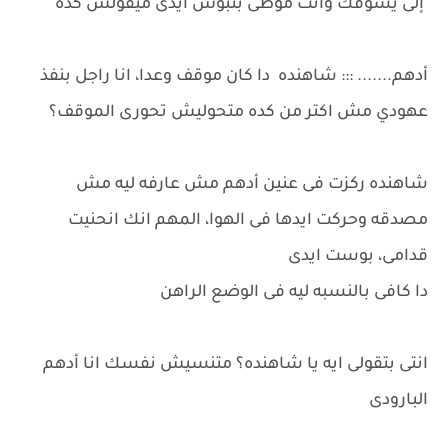
إلى يشوفك وانت موطى بتبوس ايدى ميقولش كده
أدهم....... ::: شاهنده دا كان موقف وعدا، انا راجل بنفذ
عهودي مش اكتر من كده متحوليش تحورى الموقف؟
شاهنده ركزت فى عنين أدهم مش عارفه ليه مش
مصدقه وحركت ايدها فى الهوا، المهم انك انحنيت
قدامى، بوست ايدى
دا كافى بالنسبه ليه فى الوضع الراهن
انتى بتقولى ايه يا شاهنده؟ متنسيش نفسك انا أدهم
البارودى