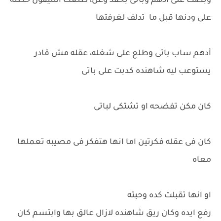
وبصت على أدهم وباتى بحقد وغل، طلعت التليفون حطته
على ودنها قبل ما تدلف لغرفتها
أدهم ساب باتى وطلع على شغله، عقله مش قادر
يستوعب ليه شاهنده كدبت على باتى
كان مكن تفضحه او تشتكى لباتى
كان فى عقله فكرتين اما انها هتفكر فى مصيبه تعملها
معاه
او انها تقبلت كده وحبته
رفع ايده وكان ريق شاهنده لازال عالق بها وابتسم كان