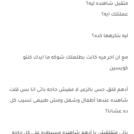
متقبل شاهنده ليه؟
عملتلك ايه؟
ليه بتكرهها كده؟
مع ان اخر مره كانت بطلعلك شوكه ما ايدك كنتو
كويسين
أدهم قلق، حس بالزعر، لا مفيش حاجه باتى انا بس قلت
شاهنده عندها أطفال وشغل ومش طبيعى تسيب كل
ده عشانا؟
باتى متقلقش يا أدهم شاهنده مسيطره على كل حاجه