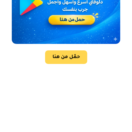
حمّل من هنا