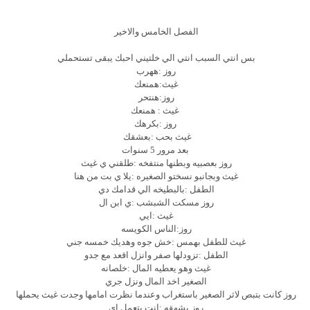
الفصل الخامس والاخير
بس انتي السبب انتي الي خلتيني احبك يبقى تستحملي
روز :ههرب
غيث:همنعك
روز:هنتحر
غيث : همنعك
روز :بكرهك
غيث بحب :بعشقك
بعد مرور 5 سنوات
روز بعصبيه وبطنها منتفخه :طلقني ي غيث
غيث وبجانبو نسختو الصغيره :يلا ي بت من هنا
الطفل :بالبطيخه الي قدامك دي
روز مسكت الشبشب :ي ابن ال
غيث :ايي
روز:الناس الكويسه
غيث للطفل بهمس :خش جوه وهديك خمسه جني
الطفل :تزودلها صفر وانزل اقعد مع جدو
غيث وهو يعطيه المال :خلصانه
الصغير اخد المال ونزل جري
روز كانت بتبص لاثر الصغير باستغراب وعندما نظرت امامها وجدت غيث يحملها
روز بشهقه :انت بتعمل اي