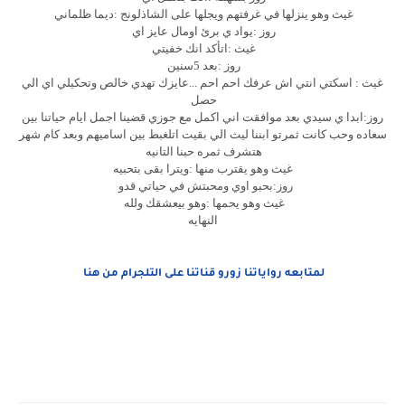
غيث وهو ينزلها في غرفتهم ويجلها على الشاذلونج :ديما ظلماني
روز :يواد ي برئ اومال عايز اي
غيث :اتأكد انك خفيتي
روز :بعد 5سنين
غيث : اسكتي انتي اش عرفك احم احم ...عايزك تهدي خالص وتحكيلي اي الي
حصل
روز:ابدا ي سيدي بعد موافقت اني اكمل مع جوزي قضينا اجمل ايام حياتنا بين
سعاده وحب كانت ثمرتو ابننا ليث الي بقيت اتلغبط بين اساميهم وبعد كام شهر
هتشرف ثمره حبنا التانيه
غيث وهو يقترب منها :ويترا بقى بتحبيه
روز:بحبو اوي ومحبتش في حياتي قدو
غيث وهو يحمها :وهو بيعشقك ولله
النهايه
لمتابعه رواياتنا زورو قناتنا على التلجرام من هنا