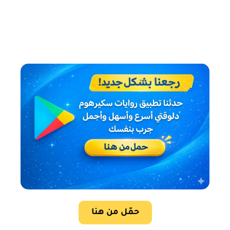
حمّل من هنا