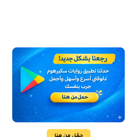
حمّل من هنا