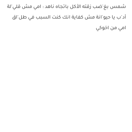
شمس بغ'ضب زقته الأكل باتجاه ناهد : امي مش قلي'لة
أد'ب يا حيو'انة مش كفاية انك كنت السبب في طل'اق
امي من اخوكي