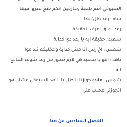
السيوفي انتم بلعبة وعارفين انكم حتخ'سروا فيها
حياة : رعد طل'قها
رعد : عاوز اعرف الحقيقة
سعيد : حقيقة ايه يا رعد دي كدابة
شمس : اخ'رس انا مش كدابة وحخليكم تند'موا
ناهد : اهو يا سعيد هي لازم تتجوز من رعد شوف النتائج
ايه
شمس : ماهو جوازنا با'طل يا نا'هد السيوفي عشان هو
اتجوزني غصب عني
الفصل السادس من هنا