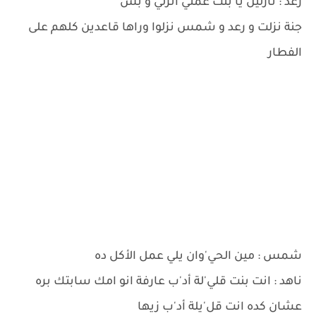
رعد : نازلين يا بنت عمتي انزلي و بس
جنة نزلت و رعد و شمس نزلوا وراها قاعدين كلهم على
الفطار
شمس : مين الحي'وان يلي عمل الأكل ده
ناهد : انت بنت قلي'لة أد'ب عارفة انو امك سابتك بره
عشان كده انت قل'يلة أد'ب زيها