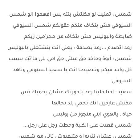
شمس : تمنيت لو مكنتش بنته بس افهموا انو شمس
السيوفي مش بتخاف منكم حقولكم شمس السيوفي
ضابطة والبوليس مش بتخاف من مجر'مين زيكم
رعد اتصدم ...رعد بصدمة : يعني انت بتشتغلي بالبوليس
شمس : أيوة وحاخد حق عيلتي حق امي يلي ما'تت بسبب
كل واحد فيكم وخصيصا انت يا سعيد السيوفي وناهد
السيوفي
سعيد : احنا خلينا رعد يتجوزتك عشان يحميك بس
مكنش عارفين انك تحمي بلد بحالها
حياة : يالهوي ابني متجوز من بوليس
شمس قعدت على الكنبة وحطت رجل على رجل...
شمس : عشان تتربوا و متلعبوش تاني مع شمس