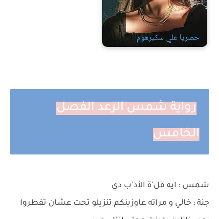
رواية شمس الرعد الفصل
الخامس
شمس : ايه قل'ة الأد'ب دي
جنة : خالي و مراته عاوزينكم تنزيلو تحت عشان تفطروا