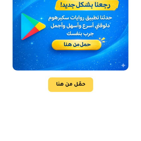
حمّل من هنا