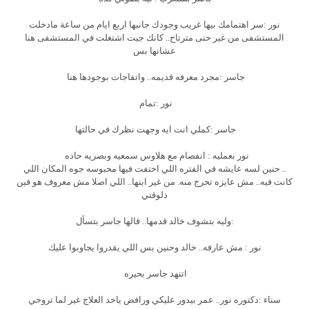
نور :سر اهتمامك بيها غريب وجودك جانبها اربع ايام من ساعة مادخلت
المستشفى من غير حتى مترتاح.. كانك جيت اشتغلت في المستشفى هنا
عشانها بس
جاسر :مجرد معرفه قديمه.. واتفاجات بوجودها هنا
نور :تمام
جاسر :كملي انت ايه وجهت نظرك في حالتها
نور بعمليه : انفصام مع هلاوس سمعيه وبصريه حاده
.. حنين لسه عايشه في الفتره اللي اختفت فيها محبوسه جوه المكان اللي
كانت فيه.. مش عايزه تخرج منه. من غير ابنها.. اللي اصلا مش معروف هو فين
دلوقتي
:وليه بتشوف خالد قدمها.. قالها جاسر بتسأل
نور : مش عارفه.. خالد وحنين بس اللي يقدروا يجاوبوا عليك
اتنهد جاسر بحيره
سناء :دكتوره نور.. عمر بيدور عليكي ورافض ياخد العلاج غير لما تروحي