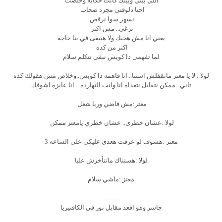
اللي بيني وبينك كانت حكايه وخلصت
احنا دلوقتي مجرد صحاب
نسهر سوا نرقص
نرغي.. مش اكتر
يعني انا مش هحبك ولا هيبقى في بنا حاجه
اكتر من كده
لما تفهمي دا كويس نبقى نتكلم سلام
لولا : لا يا معتز ماتقفلش استنا.. انا فاهمه دا كويس..وخلاص مش هقولك كده
تاني.. ممكن نتقابل نتغداه انا وانت النهاردة .. انا عايزه اشوفك
معتز:مش فاضي وريا شغل
لولا :عشان خطري.. عشان خطري يامعتز ممكن
معتز :هشوف لو عرفت هعدي عليكي على الساعه 3
لولا :هستناك ماتتأخرش عليا
معتز :ماشي سلام
........
جاسر وهو اقعد مقابل نور في الكافتيريا