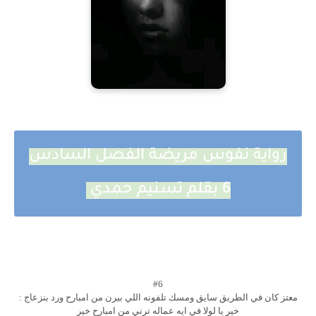
رواية نفوس مريضة الفصل السادس
6 بقلم تسنيم حمدي
#6
معتز كان في الطريق سايق ومسك تلفونه اللي بيرن من امبارح ورد بنزعاج :
خير يا لولا في ايه عماله ترني من امبارح خير