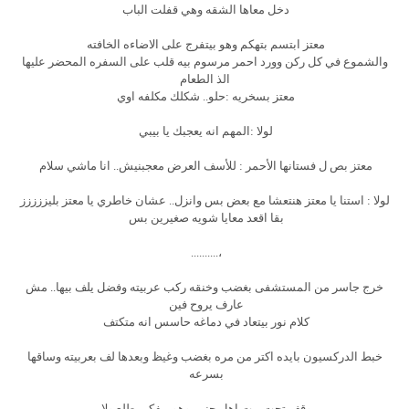
دخل معاها الشقه وهي قفلت الباب
معتز ابتسم بتهكم وهو بيتفرج على الاضاءه الخافته
والشموع في كل ركن وورد احمر مرسوم بيه قلب على السفره المحضر عليها
الذ الطعام
معتز بسخريه :حلو.. شكلك مكلفه اوي
لولا :المهم انه يعجبك يا بيبي
معتز بص ل فستانها الأحمر : للأسف العرض معجبنيش.. انا ماشي سلام
لولا : استنا يا معتز هنتعشا مع بعض بس وانزل.. عشان خاطري يا معتز بليززززز
بقا اقعد معايا شويه صغيرين بس
،..........
خرج جاسر من المستشفى بغضب وخنقه ركب عربيته وفضل يلف بيها.. مش
عارف يروح فين
كلام نور بيتعاد في دماغه حاسس انه متكتف
خبط الدركسيون بايده اكتر من مره بغضب وغيظ وبعدها لف بعربيته وساقها
بسرعه
وقف تحت بيت اهل حنين وهو بيفكر يطلع ولا