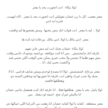
لولا ببكاء : انت اتجوزت بجد يا معتز
معتز بغضب :كل دا زن عشان تقوليلي انت اتجوزت بجد يا معتز .. اااه اتهببت..
عايزه ايه انتي
لولا :.. ليه يا معتز.. انت قولت انك مش بتحبها.. ومش هتتجوزها ليه وافقت
معتز :انتي مالك يا لولا..انتي مالك.. وزعلانه ليه كده ها..
لولا ببكاء: عشان بحبك انت ليه مش عايز تفهم
.. عارفه انك مابتحبنيش... بس انا كنت موافقه.. وراضيه بوجودك جانبي وقلت
مش مهم طلما لا بتحبني ولا بتحب غيري يمكن يجي الوقت اللي تحبني فيه..
واكتفيت بحبي ليك. انا.....
معتز بنزعاج :اشششش.. لولا انا مصدع لوحدي ومش شايف قدامي.. انا لا
بحبك ولا بحب غيرك واظن انت عارفه انا تجوزتها ليه وتخلص السنه دي
وهطلقها فاهمه
لولا بامل :بجد يا معتز.. هطلقها فعلا .. انا عارفه انك كنت هتفضل جانبي عشان
انا ماليش غيرك صح.. اسفه لو ديقتك . بس
معتز بمقطعه : كفايه يا لولا كفايه عشان انا زهقت من الدراما اللي عمالها دي..