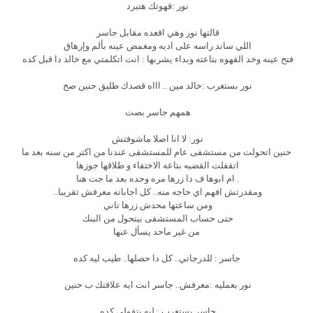
نور :قهوتك هتبرد
قالتها نور وهي اقعده مقابل جاسر
اللي ساند راسه على اديه ومغمض عينه بألم وإرهاق
فتح عينه وخد القهوه بتاعته وبداء يشربها : انت اتكلمتي مع خالد دا قبل كده
نور بستغرب :خالد مين .. اااه قصدك طليق حنين صح
همهم جاسر بصت
نور: لا انا اصلا ماشوفتش
حنين اتحولت من مستشفى عام للمستشفى عندنا من اكتر من سنه بعد ما
اتقفلت القضيه بتاعه الاختفاء و طلاقها جوزها
. ام ابوها ف دا زرها مره وحده بعد ما جت هنا
ومقدرتش افهم اي حاجه منه.. كل اجاباته معرفش تقريبا..
ومن ساعتها محدش زرها تاني
حتى حساب المستشفى بيتحول من البنك
من غير ماحد يسأل عنها
جاسر : للدرجاتي.. كل دا حصلها.. طيب ليه كده
نور بعمليه :معرفش.. جاسر انت ايه علاقتك ب حنين
جاسر بستغرب : ليه بتقولي كده