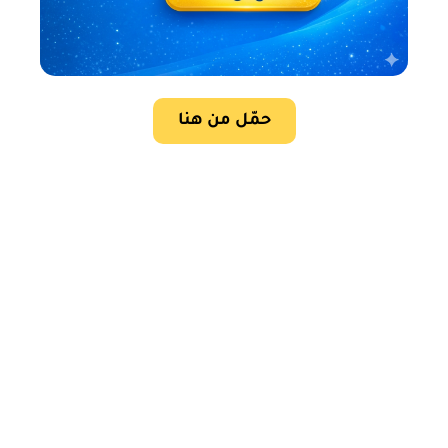
حمّل من هنا