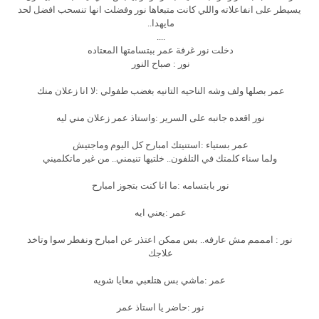
يسيطر على انفاعلاته واللي كانت متبعاها نور وفضلت انها تنسحب افضل لحد
مايهدا..
....
دخلت نور غرفة عمر ببتسامتها المعتاده
نور : صباح النور
عمر بصلها ولف وشه الناحيه التانيه بغضب طفولي :لا انا زعلان منك
نور اقعده جانبه على السرير :واستاذ عمر زعلان مني ليه
عمر بستياء :استنيتك امبارح كل اليوم وماجتيش
ولما سناء كلمتك في التلفون.. خلتيها تنيمني.. من غير ماتكلميني
نور بابتسامه :ما انا كنت بتجوز امبارح
عمر :يعني ايه
نور : امممم مش عارفه.. بس ممكن اعتذر عن امبارح ونفطر سوا وتاخد
علاجك
عمر :ماشي بس هتلعبي معايا شويه
نور :حاضر يا استاذ عمر