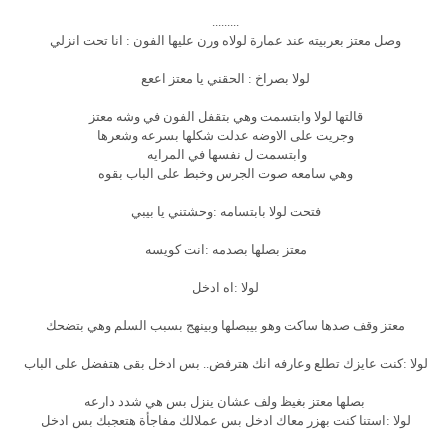
.........
وصل معتز بعربيته عند عمارة لولاه ورن عليها الفون : انا تحت انزلي
لولا بصراخ : الحقني يا معتز اععع
قالتها لولا وابتسمت وهي بتقفل الفون في وشه معتز
وجريت على الاوضه عدلت شكلها بسرعه وشعرها
وابتسمت ل نفسها في المرايه
وهي سامعه صوت الجرس وخبط على الباب بقوه
فتحت لولا بابتسامه :وحشتني يا بيبي
معتز بصلها بصدمه :انت كويسه
لولا :اه ادخل
معتز وقف صدها ساكت وهو بيبصلها وبينهج بسبب السلم وهي بتضحك
لولا :كنت عايزك تطلع وعارفه انك هترفض.. بس ادخل بقى هتفضل على الباب
بصلها معتز بغيظ ولف عشان ينزل بس هي شدد دارعه
لولا :استنا كنت بهزر معاك ادخل بس عملالك مفاجأة هتعجبك بس ادخل