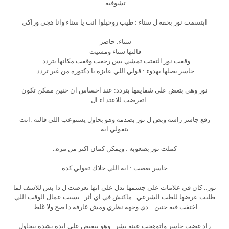
تشوفيه
ابتسمت نور بخفه ل سناء : طيب روحيلوا انت يا سناء وانا هجي وراكي
سناء: حاضر
قالتها سناء ومشيت
وقفت نور التفتت تمشي بس رجعت وقفت مكانها بتردد
جاسر بصلها بهدوء : قولي اللي عايزه يا دكتوره من غير تردد
نور وهي بتغض على شفايفها بتردد: عند احساس ان حنين ممكن تكون
اتعرضت للاعتد اء ال.....
رفع جاسر راسه وبص ل نور بصدمه وهو بحاول يستوعب اللي قالته :انت
بتقولي ايه
كملت نور بصعوبه : ويمكن كمان اكتر من مره..
جاسر بغضب : ايه اللي خلاك تقولي كده
نور:. كان في علامات على جسمها تدل على انها تعرضت ل دا بس للاسف لما
طلبت عرضها للطب الشرعي.. ماكنش في اي أثر.. بسبب عمال الوقت اللي
اختفت فيه حنين .. دي وجهه نظري ومش عارفه دا صح ولا غلط
زاد غضب جاسر واتوهجت عينه بشر.. وهو بيقبض علي ايده بشده بيحاول