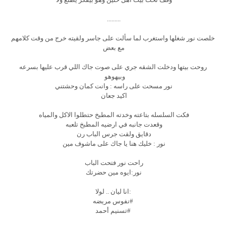
.........
خلصت نور شغلها واستغرب لما سألت على جاسر ولقيته خرج من وقت كلامهم
مع بعض
روحت بيتها ودخلت الشقه جري على صوت جاك اللي قرب عليها بسرعه
وبيهوهو
نور مسحت على راسه : وانت كمان وحشتني
اكيد جعان
فكت السلسله بتاعته وخدته المطبخ حتطلوا الاكل والمياه
وقعدت جانبه في ارضيه المطبخ تلعبه
دقايق ولقت جرس الباب رن
نور : خليك هنا يا جاك على ماشوف مين
راحت نور فتحت الباب
نور:ايوه مين حضرتك
:انا ليان .. لولا
#نفوس مريضه
#تسنيم أحمد